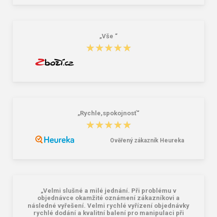
poloholeňová zimná obuv
Pracovná členková obuv zimná
24,59 €
24,04 €
„Vše “
★★★★★
★★★★★
„Rychle,spokojnosť“
★★★★★
★★★★★
Ověřený zákazník Heureka
„Velmi slušné a milé jednání. Při problému v
objednávce okamžité oznámení zákazníkovi a
následné vyřešení. Velmi rychlé vyřízení objednávky
rychlé dodání a kvalitní balení pro manipulaci při