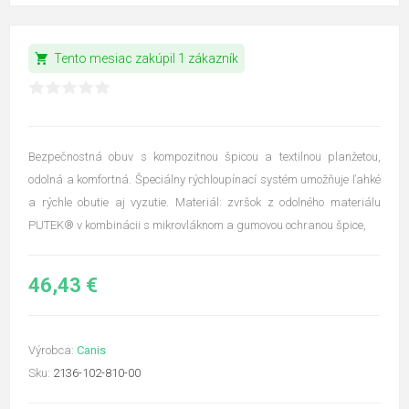
shopping_cart
Tento mesiac zakúpil 1 zákazník
Bezpečnostná obuv s kompozitnou špicou a textilnou planžetou,
odolná a komfortná. Špeciálny rýchloupínací systém umožňuje ľahké
a rýchle obutie aj vyzutie. Materiál: zvršok z odolného materiálu
PUTEK® v kombinácii s mikrovláknom a gumovou ochranou špice,
46,43 €
Výrobca:
Canis
Sku:
2136-102-810-00