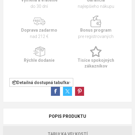
Výmena a vrátenie
Garancia
do 30 dní
najlepšieho nákupu
Doprava zadarmo
Bonus program
nad 212 €
pre registrovaných
Rýchle dodanie
Tisíce spokojných
zákazníkov
Detailná dostupná tabuľka
POPIS PRODUKTU
TABUĽKA VEĽKOSTÍ