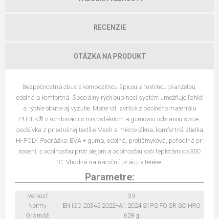
RECENZIE
OTÁZKA NA PRODUKT
Bezpečnostná obuv s kompozitnou špicou a textilnou planžetou,
odolná a komfortná. Špeciálny rýchloupínací systém umožňuje ľahké
a rýchle obutie aj vyzutie. Materiál: zvršok z odolného materiálu
PUTEK® v kombinácii s mikrovláknom a gumovou ochranou špice,
podšívka z priedušnej textílie Mesh a mikrovlákna, komfortná stielka
HI-POLY. Podrážka: EVA + guma, odolná, protišmyková, pohodlná pri
nosení, s odolnosťou proti olejom a odolnosťou voči teplotám do 300
°C. Vhodná na náročnú prácu v teréne.
Parametre:
Veľkosť
39
Normy
EN ISO 20345:2022+A1:2024 S1PS FO SR SC HRO
Gramáž
628 g