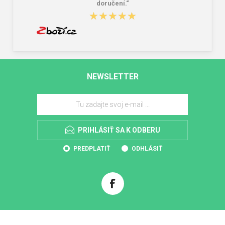
doručení.“
★★★★★
★★★★★
NEWSLETTER
PRIHLÁSIŤ SA K ODBERU
PREDPLATIŤ
ODHLÁSIŤ