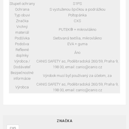
Stupeň ochrany
S1PS
Ochrana
S vystuženou špičkou a podrážkou
Typ obuvi
Poltopánka
Značka
CXS
Vrchný
PUTEK® + mikrovlákno
materiál
Podšívka
Sieťovaná textília, mikrovlákno
Podošva
EVA + guma
Reflexné
Áno
doplnky
Výrobca /
CANIS SAFETY as, Poděbradská 260/59, Praha 9,
Dodávateľ
198 00, email: canis@canis.cz
Bezpečnostné
Výrobok musí byť používaný za účelom, za
informácie
CANIS SAFETY as, Poděbradská 260/59, Praha 9,
Výrobca
198 00, email: canis@canis.cz
ZNAČKA
CXS