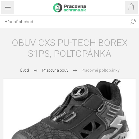
OBUV CXS PU-TECH BOREX
S1PS, POLTOPÁNKA
Úvod
Pracovná obuv
Pracovné poltopánky