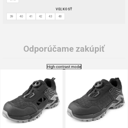
VEĽKOSŤ
39
40
41
42
43
48
Odporúčame zakúpiť
High-contrast mode