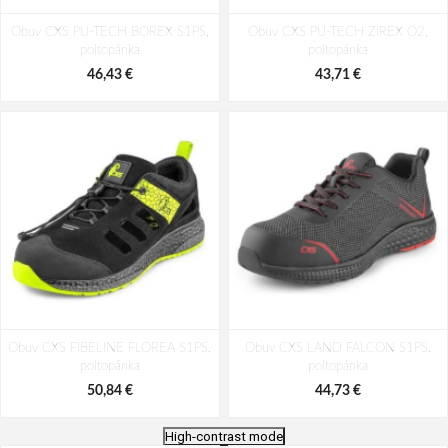
Obuv CXS PU-TECH BOREX S1PS,
Obuv CXS PU-TECH ZIREX O2,
poltopánka
poltopánka
46,43 €
43,71 €
Obuv CXS FIBELINE FLOREA S1PS,
Obuv CXS LAND FALCON S1PS,
poltopánka
poltopánka
50,84 €
44,73 €
High-contrast mode