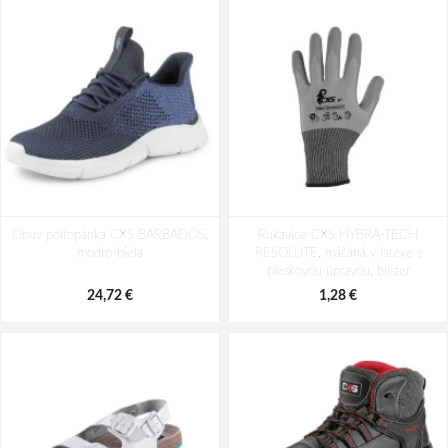
Obuv CXS ISLAND SABA S1PS
Obuv CXS LAND SAIBAI S1PS ESD,
Obuv poltopánka CXS BARBADOS,
ESD, poltopánka
Rukavice CXS HYBRA-TECH
poltopánka
modro-biela
RESOLUTE, máčaná v latexe s
53,55 €
44,05 €
pieskovou úpravou, blister
24,72 €
1,28 €