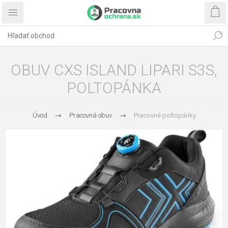
OBUV CXS ISLAND LIPARI S3S,
POLTOPÁNKA
Úvod
Pracovná obuv
Pracovné poltopánky