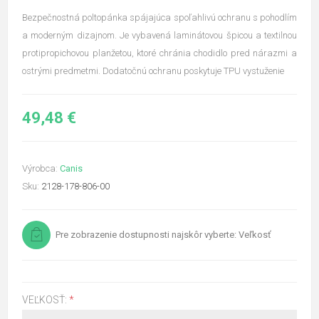
Bezpečnostná poltopánka spájajúca spoľahlivú ochranu s pohodlím
a moderným dizajnom. Je vybavená laminátovou špicou a textilnou
protipropichovou planžetou, ktoré chránia chodidlo pred nárazmi a
ostrými predmetmi. Dodatočnú ochranu poskytuje TPU vystuženie
49,48 €
Výrobca:
Canis
Sku:
2128-178-806-00
Pre zobrazenie dostupnosti najskôr vyberte: Veľkosť
VEĽKOSŤ:
*