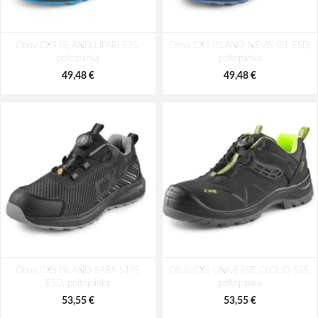
Obuv CXS ISLAND LIPARI S3S,
Obuv CXS ISLAND NEVIS O1 ESD,
poltopánka
poltopánka
49,48 €
49,48 €
Obuv CXS ISLAND SABA S1PS
Obuv CXS UNIVERSE CLOUD S3S,
ESD, poltopánka
poltopánka
53,55 €
53,55 €