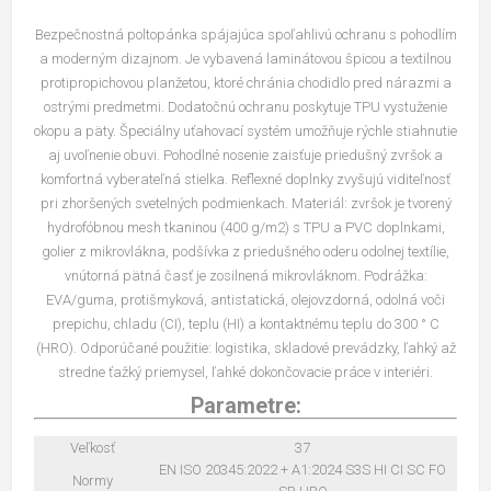
Bezpečnostná poltopánka spájajúca spoľahlivú ochranu s pohodlím
a moderným dizajnom. Je vybavená laminátovou špicou a textilnou
protipropichovou planžetou, ktoré chránia chodidlo pred nárazmi a
ostrými predmetmi. Dodatočnú ochranu poskytuje TPU vystuženie
okopu a päty. Špeciálny uťahovací systém umožňuje rýchle stiahnutie
aj uvoľnenie obuvi. Pohodlné nosenie zaisťuje priedušný zvršok a
komfortná vyberateľná stielka. Reflexné doplnky zvyšujú viditeľnosť
pri zhoršených svetelných podmienkach. Materiál: zvršok je tvorený
hydrofóbnou mesh tkaninou (400 g/m2) s TPU a PVC doplnkami,
golier z mikrovlákna, podšívka z priedušného oderu odolnej textílie,
vnútorná pätná časť je zosilnená mikrovláknom. Podrážka:
EVA/guma, protišmyková, antistatická, olejovzdorná, odolná voči
prepichu, chladu (CI), teplu (HI) a kontaktnému teplu do 300 ° C
(HRO). Odporúčané použitie: logistika, skladové prevádzky, ľahký až
stredne ťažký priemysel, ľahké dokončovacie práce v interiéri.
Parametre:
Veľkosť
37
EN ISO 20345:2022 + A1:2024 S3S HI CI SC FO
Normy