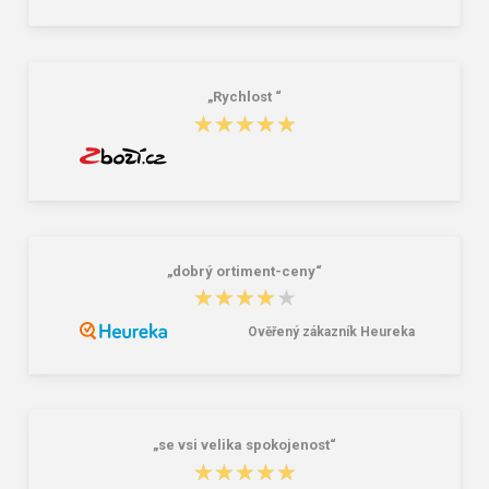
CXS STONE APATIT WINTER S3
Vložky do obuvi CXS CARBON
Pracovná členková obuv zimná
24,04 €
1,87 €
„Rychlost “
★★★★★
★★★★★
„dobrý ortiment-ceny“
★★★★★
★★★★★
Ověřený zákazník Heureka
„se vsi velika spokojenost“
★★★★★
★★★★★