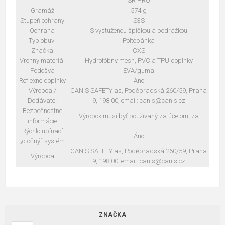
SR HRO
Gramáž
574 g
Stupeň ochrany
S3S
Ochrana
S vystuženou špičkou a podrážkou
Typ obuvi
Poltopánka
Značka
CXS
Vrchný materiál
Hydrofóbny mesh, PVC a TPU doplnky
Podošva
EVA/guma
Reflexné doplnky
Áno
Výrobca /
CANIS SAFETY as, Poděbradská 260/59, Praha
Dodávateľ
9, 198 00, email: canis@canis.cz
Bezpečnostné
Výrobok musí byť používaný za účelom, za
informácie
Rýchlo upínací
Áno
„otočný“ systém
CANIS SAFETY as, Poděbradská 260/59, Praha
Výrobca
9, 198 00, email: canis@canis.cz
ZNAČKA