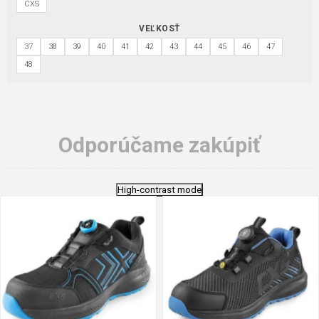
CXS
VEĽKOSŤ
37
38
39
40
41
42
43
44
45
46
47
48
Odporúčame zakúpiť
High-contrast mode