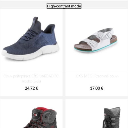
High-contrast mode
Obuv CXS FIBELINE DORSATA S3S,
Obuv CXS FIBELINE CERANA S3S,
Obuv poltopánka CXS BARBADOS,
poltopánka
CXS MEGI Pracovná obuv
poltopánka
modro-biela
53,89 €
60,67 €
24,72 €
17,00 €