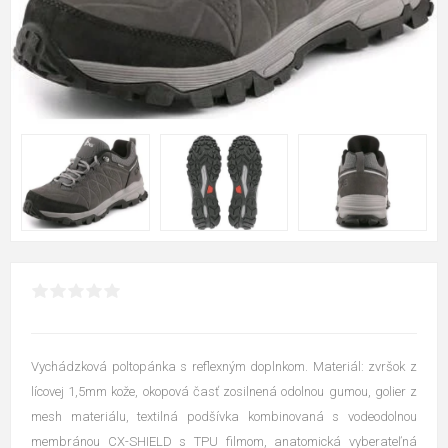
Vychádzková poltopánka s reflexným doplnkom. Materiál: zvršok z
lícovej 1,5mm kože, okopová časť zosilnená odolnou gumou, golier z
mesh materiálu, textilná podšívka kombinovaná s vodeodolnou
membránou CX-SHIELD s TPU filmom, anatomická vyberateľná