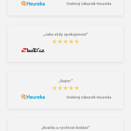
Ověřený zákazník Heureka
CXS CAMO Čiapka so šiltom
CXS OAKLAND Pánska bunda
maskáčová
3,94 €
25,40 €
33,88 €
„Jako vždy spokojenost“
★★★★★
★★★★★
„Super“
★★★★★
★★★★★
Ověřený zákazník Heureka
„Kvalitu a rychlost dodání“