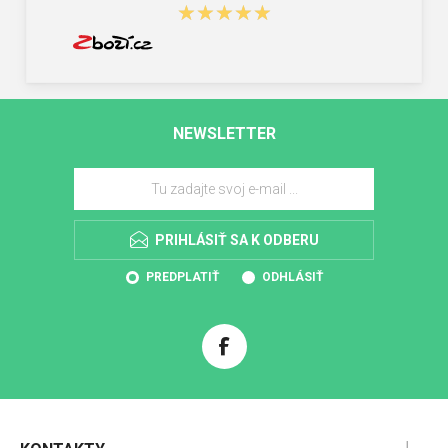
★★★★★
★★★★★
NEWSLETTER
PRIHLÁSIŤ SA K ODBERU
PREDPLATIŤ
ODHLÁSIŤ