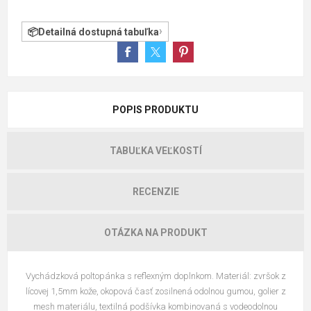
Detailná dostupná tabuľka
POPIS PRODUKTU
TABUĽKA VEĽKOSTÍ
RECENZIE
OTÁZKA NA PRODUKT
Vychádzková poltopánka s reflexným doplnkom. Materiál: zvršok z
lícovej 1,5mm kože, okopová časť zosilnená odolnou gumou, golier z
mesh materiálu, textilná podšívka kombinovaná s vodeodolnou