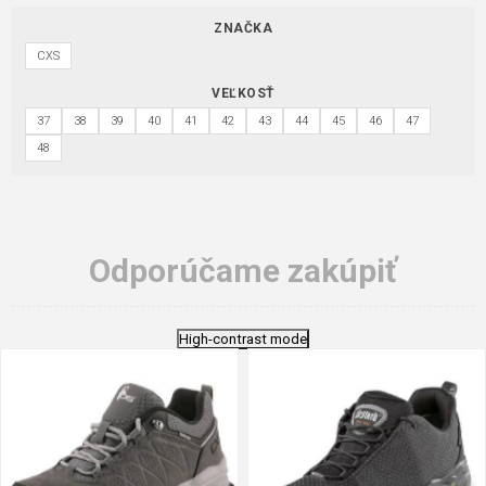
ZNAČKA
CXS
VEĽKOSŤ
37
38
39
40
41
42
43
44
45
46
47
48
Odporúčame zakúpiť
High-contrast mode