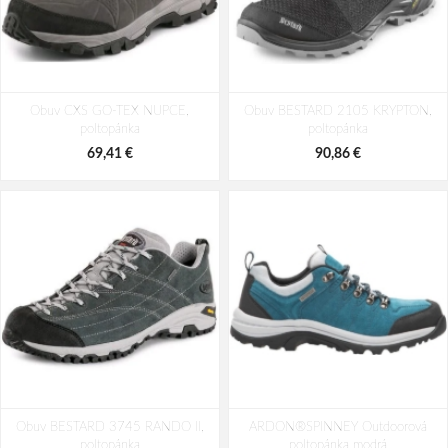
Obuv CXS GO-TEX NUPCE,
Obuv BESTARD 2105 KRYPTON,
poltopánka
poltopánka
69,41 €
90,86 €
Obuv BESTARD 3745 RANDO II,
ARDON®SPINNEY Outdoorová
poltopánka
poltopánka modrá