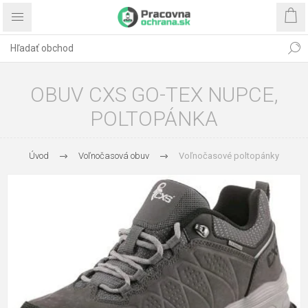
OBUV CXS GO-TEX NUPCE,
POLTOPÁNKA
Úvod
Voľnočasová obuv
Voľnočasové poltopánky