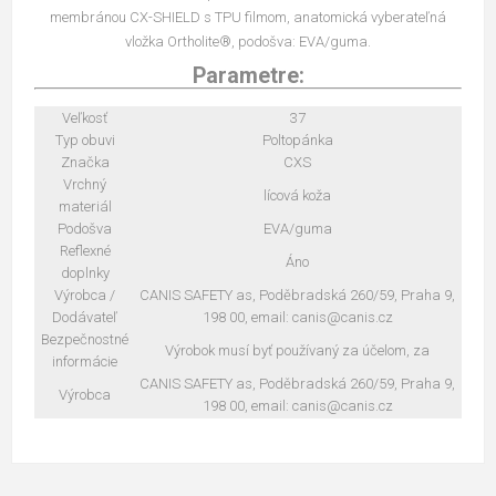
membránou CX-SHIELD s TPU filmom, anatomická vyberateľná
vložka Ortholite®, podošva: EVA/guma.
Parametre:
Veľkosť
37
Typ obuvi
Poltopánka
Značka
CXS
Vrchný
lícová koža
materiál
Podošva
EVA/guma
Reflexné
Áno
doplnky
Výrobca /
CANIS SAFETY as, Poděbradská 260/59, Praha 9,
Dodávateľ
198 00, email: canis@canis.cz
Bezpečnostné
Výrobok musí byť používaný za účelom, za
informácie
CANIS SAFETY as, Poděbradská 260/59, Praha 9,
Výrobca
198 00, email: canis@canis.cz