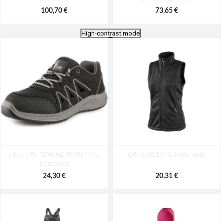
100,70 €
73,65 €
High-contrast mode
ARDON®CREATRON®CAMO
VM NEVADA 4095-60 Outdoorová
Obuv CXS TEXLINE BOSUT O1,
Outdoorová poltopánka
CXS LAREDO Dámska vesta
obuv
poltopánka
68,86 €
83,06 €
24,30 €
20,31 €