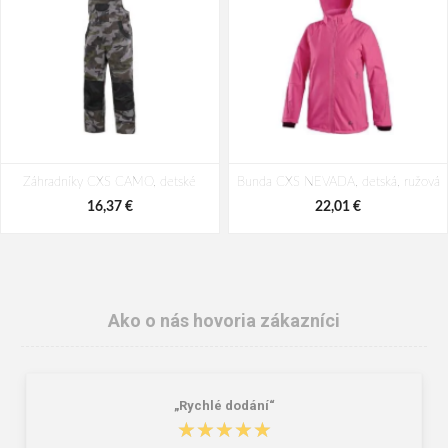
Záhradníky CXS CAMO, detské
Bunda CXS NEVADA, detská, ružová
16,37 €
22,01 €
Ako o nás hovoria zákazníci
„Rychlé dodání“
★★★★★
★★★★★