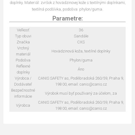
doplnky. Materiál: zvršok z hovädzinovej kože s textilnými doplnkami,
textilná podšívka, podošva: phylon/guma.
Parametre:
Veľkosť
36
Typ obuvi
Sandále
Značka
CXS
Vrchný
Hovädzinová koža, textilné doplnky
materiál
Podošva
Phylon/guma
Reflexné
Áno
doplnky
Výrobca /
CANIS SAFETY as, Poděbradská 260/59, Praha 9,
Dodávateľ
198 00, email: canis@canis.cz
Bezpečnostné
Výrobok musí byť používaný za účelom, za
informácie
CANIS SAFETY as, Poděbradská 260/59, Praha 9,
Výrobca
198 00, email: canis@canis.cz