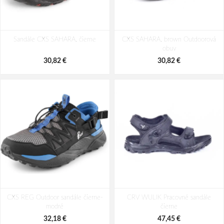
Sandále CXS SAHARA, čierne
CXS SAHARA, brown Outdoorová
obuv
30,82 €
30,82 €
CXS REG Outdoor sandále čierne-
CRV WULIK Pracovné sandále
modré
čierne
32,18 €
47,45 €