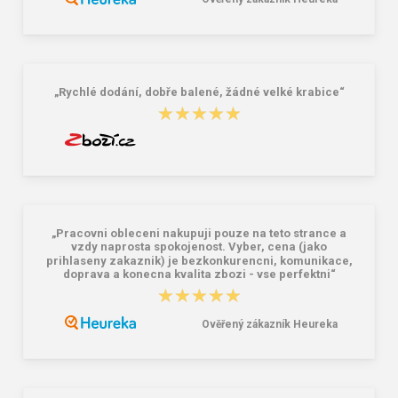
Tielko CXS RICHARD, pánske,
CXS DARREN Pánske tričko čierne
čierne
4,71 €
7,25 €
„Rychlé dodání, dobře balené, žádné velké krabice“
★★★★★
★★★★★
„Pracovni obleceni nakupuji pouze na teto strance a
vzdy naprosta spokojenost. Vyber, cena (jako
prihlaseny zakaznik) je bezkonkurencni, komunikace,
doprava a konecna kvalita zbozi - vse perfektni“
★★★★★
★★★★★
Ověřený zákazník Heureka