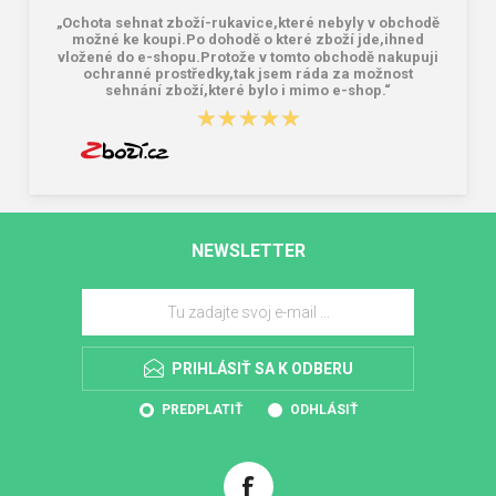
„Ochota sehnat zboží-rukavice,které nebyly v obchodě
možné ke koupi.Po dohodě o které zboží jde,ihned
vložené do e-shopu.Protože v tomto obchodě nakupuji
ochranné prostředky,tak jsem ráda za možnost
sehnání zboží,které bylo i mimo e-shop.“
★★★★★
★★★★★
NEWSLETTER
PRIHLÁSIŤ SA K ODBERU
PREDPLATIŤ
ODHLÁSIŤ