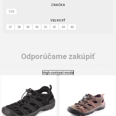
ZNAČKA
CXS
VEĽKOSŤ
37
38
39
40
41
42
44
46
Odporúčame zakúpiť
High-contrast mode