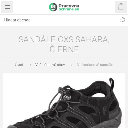
SANDÁLE CXS SAHARA,
ČIERNE
Úvod
Voľnočasová obuv
Voľnočasové sandále