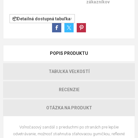
zákazníkov
Detailná dostupná tabuľka
POPIS PRODUKTU
TABUĽKA VEĽKOSTÍ
RECENZIE
OTÁZKA NA PRODUKT
Voľnočasový sandál s prieduchmi po stranách pre lepšie
odvetrávanie, možnosť stiahnutia sťahovacou gumičkou, reflexné