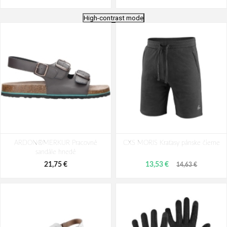
High-contrast mode
ARDON®DEON Sandále
Bennon CLIFTON Outdoorové
ARDON®MERKUR Pracovné
CXS MORIS Kraťasy pánske čierne
sandále
sandále hnedé
28,49 €
39,39 €
21,75 €
13,53 €
14,63 €