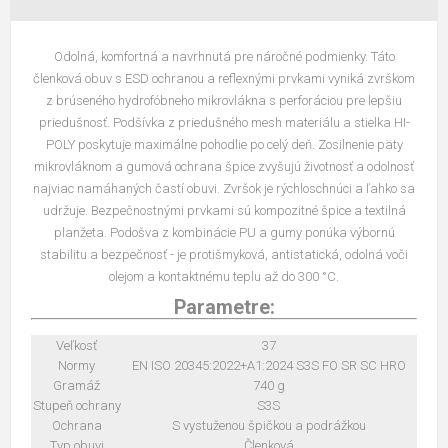
Odolná, komfortná a navrhnutá pre náročné podmienky. Táto
členková obuv s ESD ochranou a reflexnými prvkami vyniká zvrškom
z brúseného hydrofóbneho mikrovlákna s perforáciou pre lepšiu
priedušnosť. Podšívka z priedušného mesh materiálu a stielka HI-
POLY poskytuje maximálne pohodlie po celý deň. Zosilnenie päty
mikrovláknom a gumová ochrana špice zvyšujú životnosť a odolnosť
najviac namáhaných častí obuvi. Zvršok je rýchloschnúci a ľahko sa
udržuje. Bezpečnostnými prvkami sú kompozitné špice a textilná
planžeta. Podošva z kombinácie PU a gumy ponúka výbornú
stabilitu a bezpečnosť - je protišmyková, antistatická, odolná voči
olejom a kontaktnému teplu až do 300 °C.
Parametre:
Veľkosť
37
Normy
EN ISO 20345:2022+A1:2024 S3S FO SR SC HRO
Gramáž
740 g
Stupeň ochrany
S3S
Ochrana
S vystuženou špičkou a podrážkou
Typ obuvi
Členková