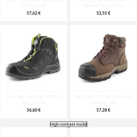
Obuv CXS FIBELINE MALIFERA
CXS FIBELINE MALIFERA O2
S3S, členková
Pracovná členková obuv
57,62 €
53,55 €
Obuv CXS UNIVERSE STRATUS
CXS ROAD ELSTON S3S Pracovná
S3S, členková
členková obuv
56,60 €
57,28 €
High-contrast mode