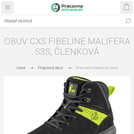
OBUV CXS FIBELINE MALIFERA
S3S, ČLENKOVÁ
Úvod
Pracovná obuv
Pracovná členková obuv