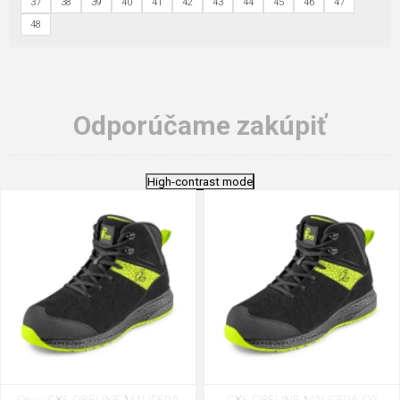
37
38
39
40
41
42
43
44
45
46
47
48
Odporúčame zakúpiť
High-contrast mode