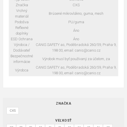
Značka
CXS
Vrchný
Brúsené mikrovlákno, guma, mesh
materiál
Podošva
PU/guma
Reflexné
Áno
doplnky
ESD Ochrana
Áno
Výrobca /
CANIS SAFETY as, Poděbradská 260/59, Praha 9,
Dodávateľ
198 00, email: canis@canis.cz
Bezpečnostné
Výrobok musí byť používaný za účelom, za
informácie
CANIS SAFETY as, Poděbradská 260/59, Praha 9,
Výrobca
198 00, email: canis@canis.cz
ZNAČKA
CXS
VEĽKOSŤ