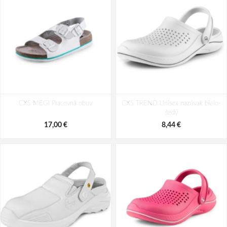
DeltaPlus GOBI S3 SRC Pracovná
DeltaPlus ATACAMA S3 SRC
CXS MEGI Pracovná obuv
členková obuv
CXS TREND Unisex nazúvak bielo-
Pracovná členková obuv
šedý
56,39 €
63,56 €
71,87 €
80,35 €
17,00 €
8,44 €