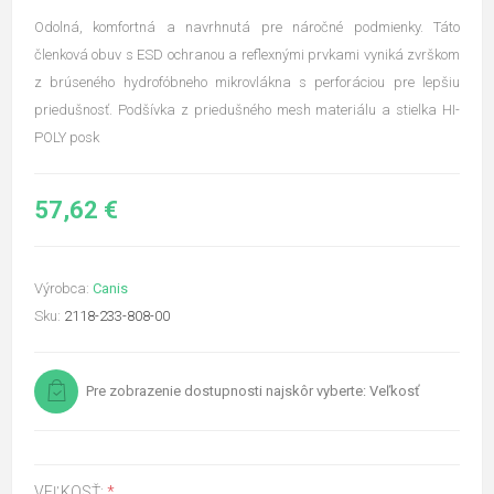
Odolná, komfortná a navrhnutá pre náročné podmienky. Táto
členková obuv s ESD ochranou a reflexnými prvkami vyniká zvrškom
z brúseného hydrofóbneho mikrovlákna s perforáciou pre lepšiu
priedušnosť. Podšívka z priedušného mesh materiálu a stielka HI-
POLY posk
57,62 €
Výrobca:
Canis
Sku:
2118-233-808-00
Pre zobrazenie dostupnosti najskôr vyberte: Veľkosť
VEĽKOSŤ:
*