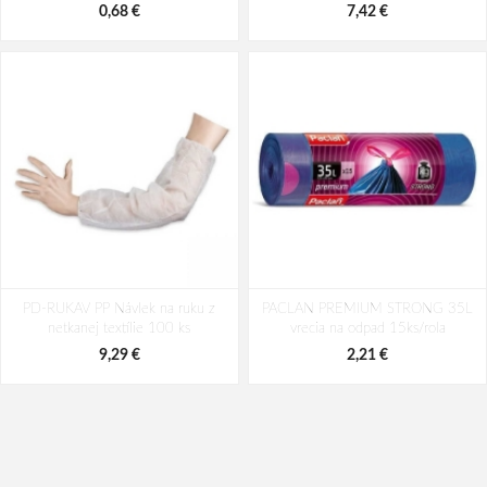
0,68 €
7,42 €
PD-RUKAV PP Návlek na ruku z
PACLAN PREMIUM STRONG 35L
netkanej textílie 100 ks
vrecia na odpad 15ks/rola
9,29 €
2,21 €