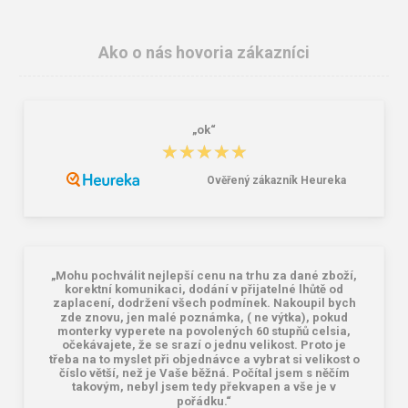
Ako o nás hovoria zákazníci
„ok“
Respirátor ARDON®M002 FFP2
3M 1271 Zátky so šnúrkou 1 pár
★★★★★
★★★★★
0,30 €
1,60 €
Ověřený zákazník Heureka
„Mohu pochválit nejlepší cenu na trhu za dané zboží,
korektní komunikaci, dodání v přijatelné lhůtě od
zaplacení, dodržení všech podmínek. Nakoupil bych
zde znovu, jen malé poznámka, ( ne výtka), pokud
monterky vyperete na povolených 60 stupňů celsia,
očekávajete, že se srazí o jednu velikost. Proto je
třeba na to myslet při objednávce a vybrat si velikost o
číslo větší, než je Vaše běžná. Počítal jsem s něčím
takovým, nebyl jsem tedy překvapen a vše je v
pořádku.“