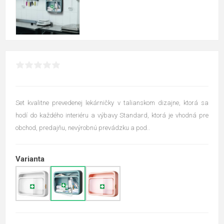
Set kvalitne prevedenej lekárničky v talianskom dizajne, ktorá sa
hodí do každého interiéru a výbavy Standard, ktorá je vhodná pre
obchod, predajňu, nevýrobnú prevádzku a pod..
Varianta