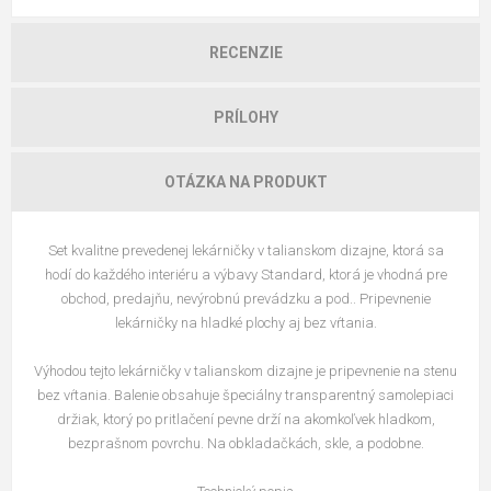
RECENZIE
PRÍLOHY
OTÁZKA NA PRODUKT
Set kvalitne prevedenej lekárničky v talianskom dizajne, ktorá sa
hodí do každého interiéru a výbavy Standard, ktorá je vhodná pre
obchod, predajňu, nevýrobnú prevádzku a pod.. Pripevnenie
lekárničky na hladké plochy aj bez vŕtania.
Výhodou tejto lekárničky v talianskom dizajne je pripevnenie na stenu
bez vŕtania. Balenie obsahuje špeciálny transparentný samolepiaci
držiak, ktorý po pritlačení pevne drží na akomkoľvek hladkom,
bezprašnom povrchu. Na obkladačkách, skle, a podobne.