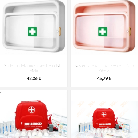
Nástenná lekárnička presklená NL3
Nástenná lekárnička presklená NL3
biela
růžová
42,36 €
45,79 €