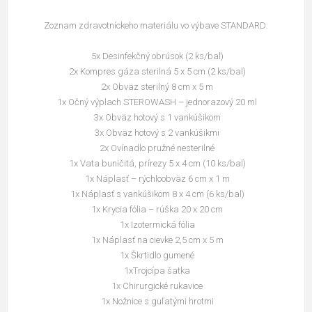
Zoznam zdravotníckeho materiálu vo výbave STANDARD:
5x Desinfekčný obrúsok (2 ks/bal)
2x Kompres gáza sterilná 5 x 5 cm (2 ks/bal)
2x Obväz sterilný 8 cm x 5 m
1x Očný výplach STEROWASH – jednorazový 20 ml
3x Obväz hotový s 1 vankúšikom
3x Obväz hotový s 2 vankúšikmi
2x Ovínadlo pružné nesterilné
1x Vata buničitá, prírezy 5 x 4 cm (10 ks/bal)
1x Náplasť – rýchloobväz 6 cm x 1 m
1x Náplasť s vankúšikom 8 x 4 cm (6 ks/bal)
1x Krycia fólia – rúška 20 x 20 cm
1x Izotermická fólia
1x Náplasť na cievke 2,5 cm x 5 m
1x Škrtidlo gumené
1xTrojcípa šatka
1x Chirurgické rukavice
1x Nožnice s guľatými hrotmi