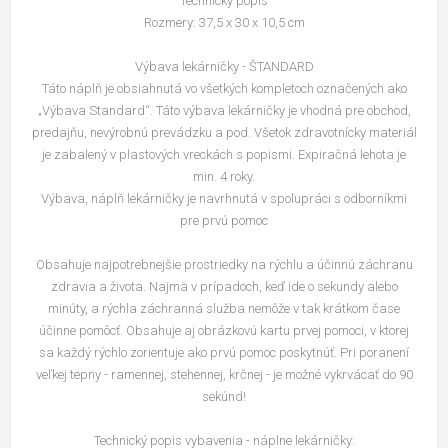
Technický popis
Rozmery: 37,5 x 30 x 10,5 cm
Výbava lekárničky - ŠTANDARD
Táto náplň je obsiahnutá vo všetkých kompletoch označených ako
„Výbava Standard“. Táto výbava lekárničky je vhodná pre obchod,
predajňu, nevýrobnú prevádzku a pod. Všetok zdravotnícky materiál
je zabalený v plastových vreckách s popismi. Expiračná lehota je
min. 4 roky.
Výbava, náplň lekárničky je navrhnutá v spolupráci s odborníkmi
pre prvú pomoc
Obsahuje najpotrebnejšie prostriedky na rýchlu a účinnú záchranu
zdravia a života. Najmä v prípadoch, keď ide o sekundy alebo
minúty, a rýchla záchranná služba nemôže v tak krátkom čase
účinne pomôcť. Obsahuje aj obrázkovú kartu prvej pomoci, v ktorej
sa každý rýchlo zorientuje ako prvú pomoc poskytnúť. Pri poranení
veľkej tepny - ramennej, stehennej, krčnej - je možné vykrvácať do 90
sekúnd!
Technický popis vybavenia - náplne lekárničky: