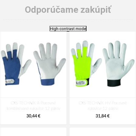
Odporúčame zakúpiť
High-contrast mode
CXS TECHNIK A Pracovné
CXS TECHNIK HV Pracovné
kombinované rukavice 12 párov
rukavice 12 párov
30,44 €
31,84 €