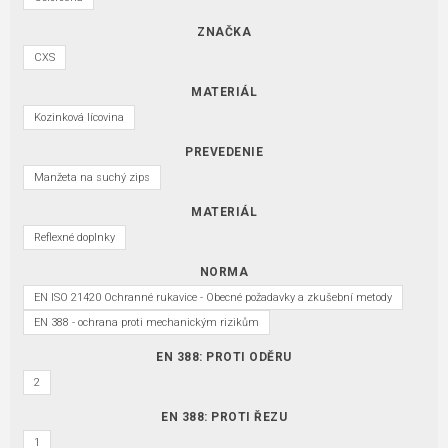
ZNAČKA
CXS
MATERIÁL
Kozinková lícovina
PREVEDENIE
Manžeta na suchý zips
MATERIÁL
Reflexné doplnky
NORMA
EN ISO 21420 Ochranné rukavice - Obecné požadavky a zkušební metody
EN 388 - ochrana proti mechanickým rizikům
EN 388: PROTI ODĚRU
2
EN 388: PROTI ŘEZU
1