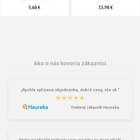
rukavice 12 párov
12 párov
5,68 €
15,98 €
Ako o nás hovoria zákazníci
„Rychle vyřízená objednávka, dobré ceny, vše ok.“
MAPA TECHNIK MIX 415
CXS MERU Pracovné rukavice
★★★★★
★★★★★
Neoprénové rukavice
2,33 €
0,56 €
Ověřený zákazník Heureka
„Mohu pochválit nejlepší cenu na trhu za dané zboží,