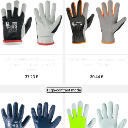
CXS TECHNIK WINTER Pracovné
CXS FURNY Pracovné kombinované
kombinované rukavice zimné 12
rukavice 12 párov
párov
37,23 €
30,44 €
High-contrast mode