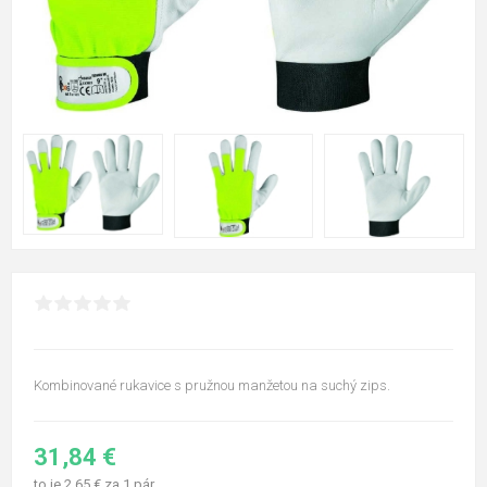
Kombinované rukavice s pružnou manžetou na suchý zips.
31,84 €
to je 2,65 € za 1 pár