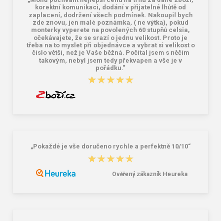
korektní komunikaci, dodání v přijatelné lhůtě od
zaplacení, dodržení všech podmínek. Nakoupil bych
zde znovu, jen malé poznámka, ( ne výtka), pokud
monterky vyperete na povolených 60 stupňů celsia,
očekávajete, že se srazí o jednu velikost. Proto je
třeba na to myslet při objednávce a vybrat si velikost o
číslo větší, než je Vaše běžná. Počítal jsem s něčím
takovým, nebyl jsem tedy překvapen a vše je v
pořádku.“
★★★★★
★★★★★
„Pokaždé je vše doručeno rychle a perfektně 10/10“
★★★★★
★★★★★
Ověřený zákazník Heureka