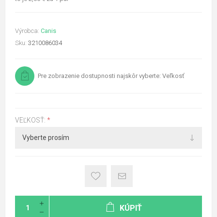
Výrobca:
Canis
Sku:
3210086034
Pre zobrazenie dostupnosti najskôr vyberte: Veľkosť
VEĽKOSŤ:
*
KÚPIŤ