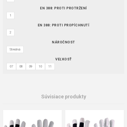
EN 388: PROTI PROTRŽENÍ
1
EN 388: PROTI PROPÍCHNUTÍ
2
NÁROČNOST
Stredná
VEĽKOSŤ
07
08
09
10
11
Súvisiace produkty