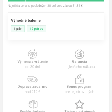
Najnižšia cena za posledných 30 dní pred zľavou:31,84 €
Výhodné balenie
1 pár
12 párov
Výmena a vrátenie
Garancia
do 30 dní
najlepšieho nákupu
Doprava zadarmo
Bonus program
nad 212 €
pre registrovaných
Rýchle dodanie
Tisíce spokojných