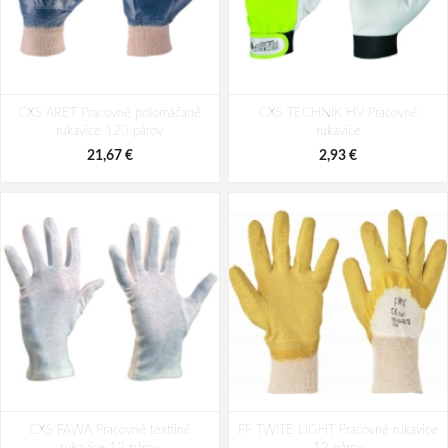
Cerva MERLIN Pracovné rukavice
Cerva NIGHTJAR Pracovné rukavice
CXS ARET Pracovné polomáčané
12 párov
CXS TECHNIK HV Pracovné
12 párov
rukavice 120 párov
rukavice
30,10 €
35,19 €
21,67 €
2,93 €
CXS FAWA Pracovné textilné
FF TWITE LIGHT Pracovné rukavice