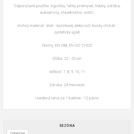
Odporúčané použitie: logistika, ľahký priemysel, hobby, údržba,
autoservisy, stavebníctvo, vodiči.
Vrchný materiál: dlaň - kozinkovej alebo ovčí lícovky chrbát -
syntetický úplet
Normy: EN 388, EN ISO 21420
Dĺžka: 22 - 25 cm
Veľkosť: 7, 8, 9, 10, 11
Záruka: 24 mesiacov
Uvedená cena za 1 balenie - 12 párov
SEZÓNA
Celoročná