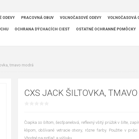
É ODEVY
PRACOVNÁ OBUV
VOĽNOČASOVÉ ODEVY
VOĽNOČASOVÁ 
UCHU
OCHRANA DÝCHACÍCH CIEST
OSTATNÉ OCHRANNÉ POMÔCKY
ovka, tmavo modrá
CXS JACK ŠILTOVKA, TMAV
Čiapka so šiltom, šesťpanelová, reflexný všitý prúžok v šilte, z
klipom, obšívané vetracie otvory, rôzne farby. Použitie v prác
Vhodné na potlač a výšivku.