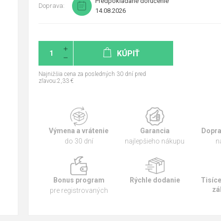
Predpokladané doručenie
Doprava:
14.08.2026
KÚPIŤ
Najnižšia cena za posledných 30 dní pred
zľavou:2,33 €
Výmena a vrátenie
Garancia
Dopra
do 30 dní
najlepšieho nákupu
n
Bonus program
Rýchle dodanie
Tisíc
zá
pre registrovaných