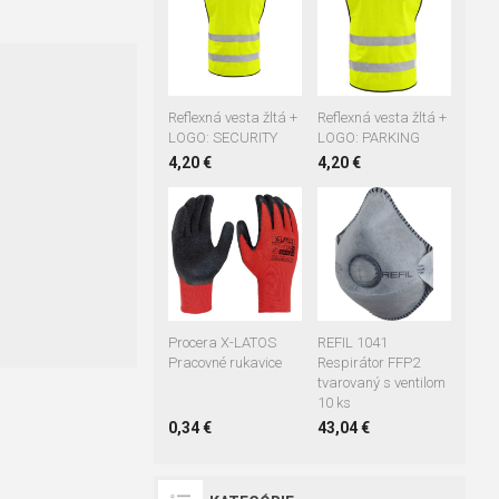
2XL/3XL
2XL/3XL
4XL/5XL
Reflexná vesta žltá +
Reflexná vesta žltá +
LOGO: SECURITY
LOGO: PARKING
4,20 €
4,20 €
07
08
09
10
11
Procera X-LATOS
REFIL 1041
Pracovné rukavice
Respirátor FFP2
tvarovaný s ventilom
10 ks
0,34 €
43,04 €