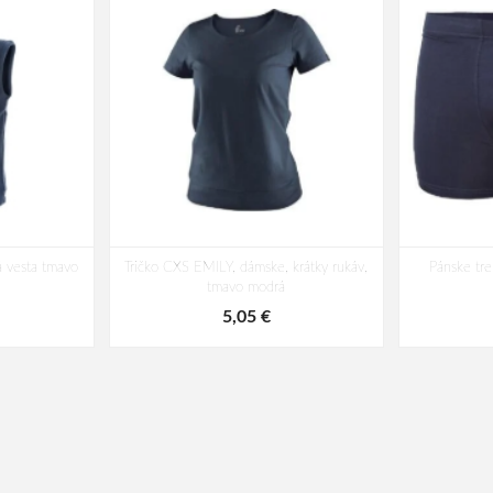
 vesta tmavo
Tričko CXS EMILY, dámske, krátky rukáv,
Pánske tr
tmavo modrá
5,05 €