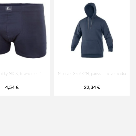
enírky NICK, tmavo modrá
Mikina CXS ARYN, pánska, tmavo modrá
4,54 €
22,34 €