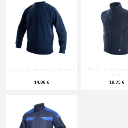
CXS ODEON Pánska mikina tmavo modrá
CXS UTAH Pánska fleecová
modrá
14,88 €
18,95 €