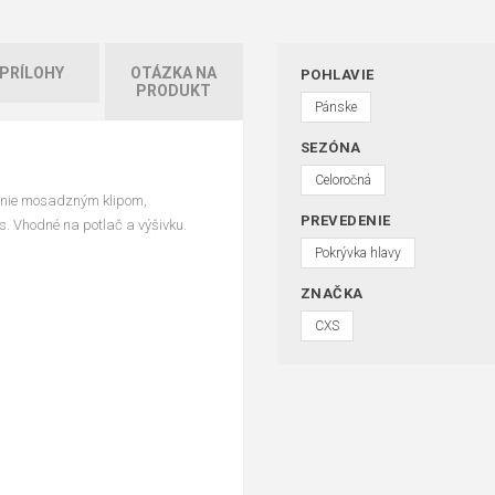
PRÍLOHY
OTÁZKA NA
POHLAVIE
PRODUKT
Pánske
SEZÓNA
Celoročná
ínanie mosadzným klipom,
PREVEDENIE
as. Vhodné na potlač a výšivku.
Pokrývka hlavy
ZNAČKA
CXS