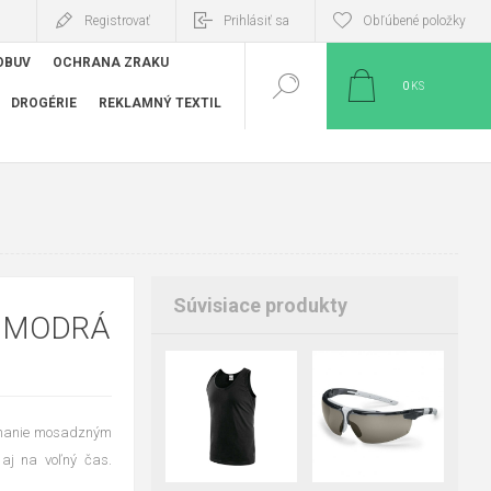
Registrovať
Prihlásiť sa
Obľúbené položky
OBUV
OCHRANA ZRAKU
0
KS
DROGÉRIE
REKLAMNÝ TEXTIL
Súvisiace produkty
O MODRÁ
S
M
L
XL
apínanie mosadzným
2XL
3XL
4XL
i aj na voľný čas.
5XL