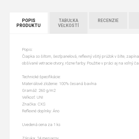
POPIS
TABUĽKA
RECENZIE
PRODUKTU
VEĽKOSTÍ
Popis:
Čiapka so šiltom, šesťpanelová, reflexný všitý prúžok v šilte, zap
obšívané vetracie otvory, rôzne farby. Použitie v práci aj na voľný č
Technické špecifikácie:
Materiálové zloženie: 100% česaná bavlna
Gramáž: 260 g/m2
Veľkosť: UNI
Značka: CXS
Reflexné doplnky: Áno
Uvedená cena za 1 ks
Záruka: 24 mesiacov