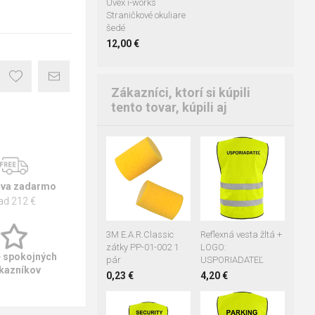
Uvex i-works
Straničkové okuliare
šedé
12,00 €
Zákazníci, ktorí si kúpili
tento tovar, kúpili aj
S/M
L/XL
2XL/3XL
4XL/5XL
va zadarmo
ad 212 €
3M E.A.R.Classic
Reflexná vesta žltá +
zátky PP-01-002 1
LOGO:
e spokojných
pár
USPORIADATEĽ
kazníkov
0,23 €
4,20 €
S/M
L/XL
S/M
L/XL