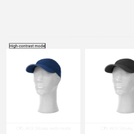
High-contrast mode
CXS JACK Šiltovka, svetlo modrá
CXS JACK Šiltovka, 