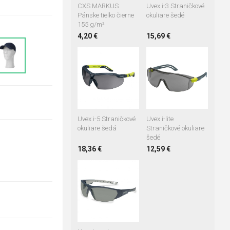
CXS MARKUS
Uvex i-3 Straničkové
Pánske tielko čierne
okuliare šedé
155 g/m²
4,20 €
15,69 €
+4
Uvex i-5 Straničkové
Uvex i-lite
okuliare šedá
Straničkové okuliare
šedé
18,36 €
12,59 €