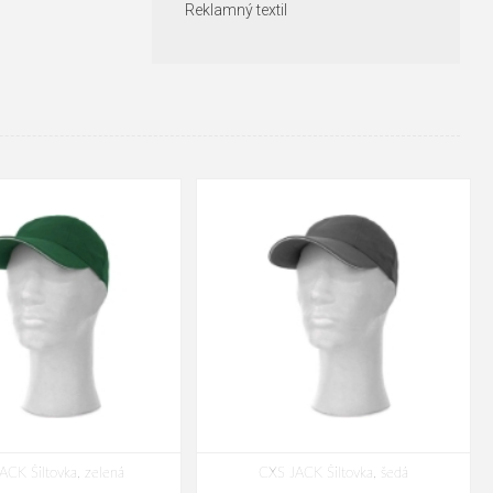
Reklamný textil
ACK Šiltovka, zelená
CXS JACK Šiltovka, šedá