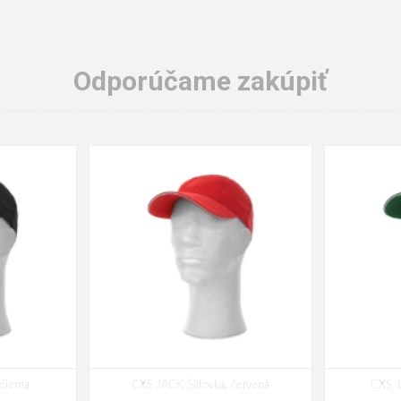
Odporúčame zakúpiť
čierna
CXS JACK Šiltovka, červená
CXS J