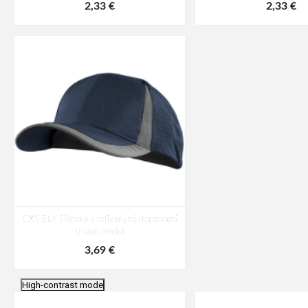
2,33 €
2,33 €
CXS ELY Šiltovka s reflexnými doplnkami
tmavo modrá
3,69 €
High-contrast mode