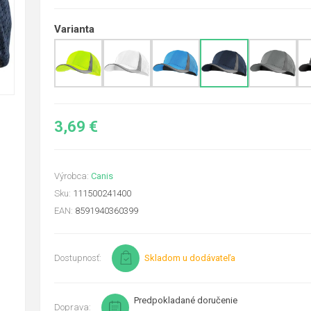
Varianta
3,69 €
Výrobca:
Canis
Sku:
111500241400
EAN:
8591940360399
Dostupnosť:
Skladom u dodávateľa
Predpokladané doručenie
Doprava: