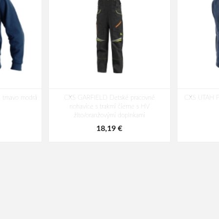
 tmavo modrá
CXS GARFIELD Detské pracovné
CXS UTAH Pá
nohavice s trakmi čierne s HV
žlto/oranžovými doplnkami
18,19 €