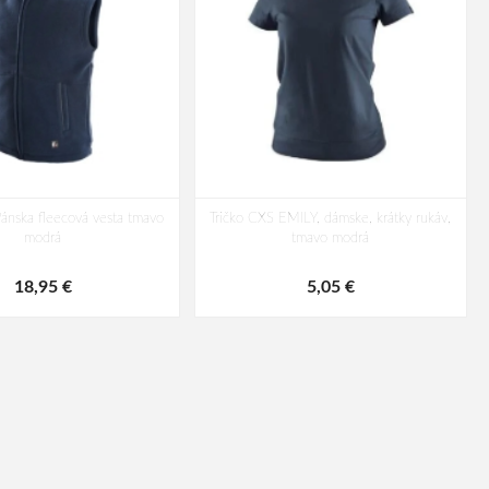
nska fleecová vesta tmavo
Tričko CXS EMILY, dámske, krátky rukáv,
modrá
tmavo modrá
18,95 €
5,05 €