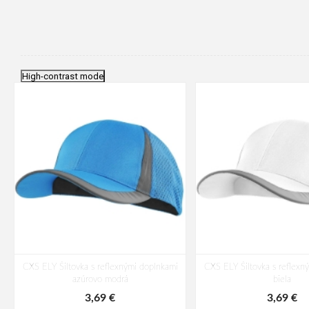
High-contrast mode
CXS ELY Šiltovka s reflexnými doplnkami
CXS ELY Šiltovka s reflexn
azúrovo modrá
biela
3,69 €
3,69 €