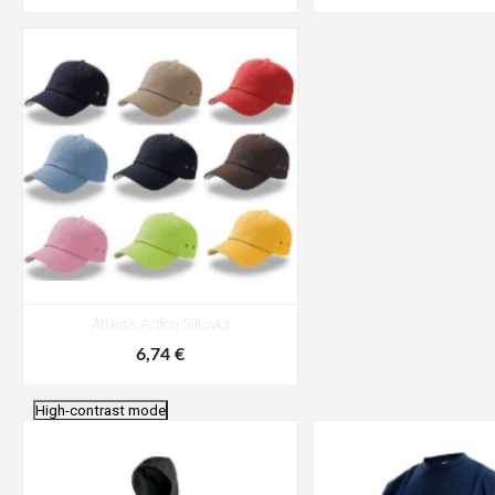
Atlantis Action Šiltovka
6,74 €
High-contrast mode