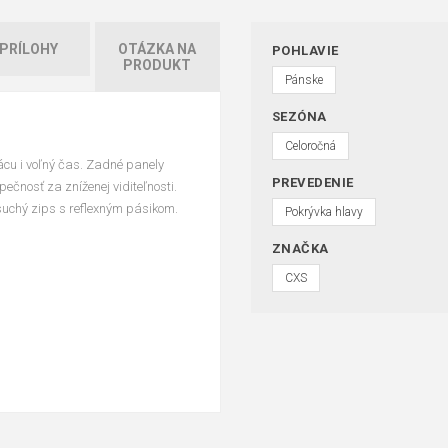
PRÍLOHY
OTÁZKA NA
POHLAVIE
PRODUKT
Pánske
SEZÓNA
Celoročná
cu i voľný čas. Zadné panely
PREVEDENIE
pečnosť za zníženej viditeľnosti.
uchý zips s reflexným pásikom.
Pokrývka hlavy
ZNAČKA
CXS