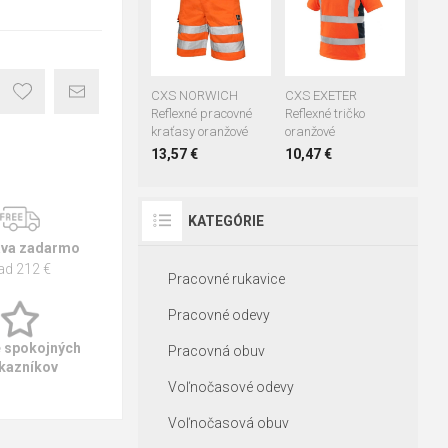
60
62
64
CXS NORWICH
CXS EXETER
Reflexné pracovné
Reflexné tričko
kraťasy oranžové
oranžové
13,57 €
10,47 €
KATEGÓRIE
va zadarmo
ad 212 €
Pracovné rukavice
Pracovné odevy
e spokojných
Pracovná obuv
kazníkov
Voľnočasové odevy
Voľnočasová obuv