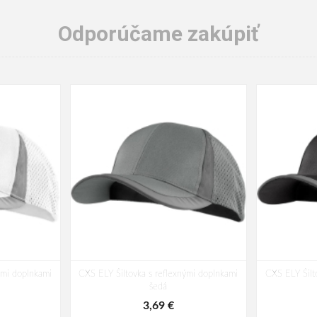
Odporúčame zakúpiť
ými doplnkami
CXS ELY Šiltovka s reflexnými doplnkami
CXS ELY Šilt
šedá
3,69 €