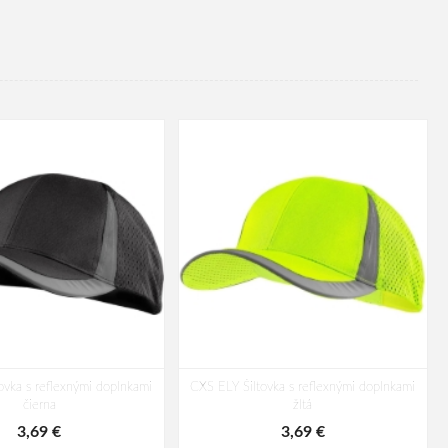
ovka s reflexnými doplnkami
CXS ELY Šiltovka s reflexnými doplnkami
čierna
žltá
3,69 €
3,69 €