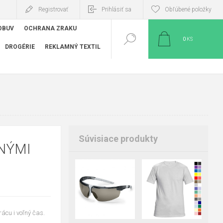
Registrovať
Prihlásiť sa
Obľúbené položky
OBUV
OCHRANA ZRAKU
0
KS
DROGÉRIE
REKLAMNÝ TEXTIL
Súvisiace produkty
XNÝMI
XS
S
M
L
XL
2XL
3XL
ácu i voľný čas.
4XL