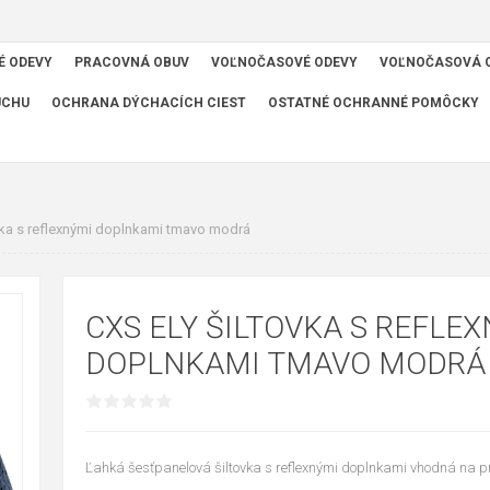
É ODEVY
PRACOVNÁ OBUV
VOĽNOČASOVÉ ODEVY
VOĽNOČASOVÁ 
UCHU
OCHRANA DÝCHACÍCH CIEST
OSTATNÉ OCHRANNÉ POMÔCKY
vka s reflexnými doplnkami tmavo modrá
CXS ELY ŠILTOVKA S REFLE
DOPLNKAMI TMAVO MODRÁ
Ľahká šesťpanelová šiltovka s reflexnými doplnkami vhodná na pr