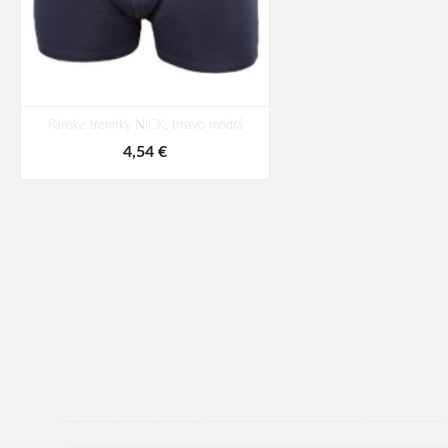
Pánske trenírky NICK, tmavo modrá
4,54 €