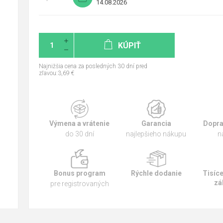
14.08.2026
KÚPIŤ
Najnižšia cena za posledných 30 dní pred
zľavou:3,69 €
Výmena a vrátenie
Garancia
Dopra
do 30 dní
najlepšieho nákupu
n
Bonus program
Rýchle dodanie
Tisíc
zá
pre registrovaných