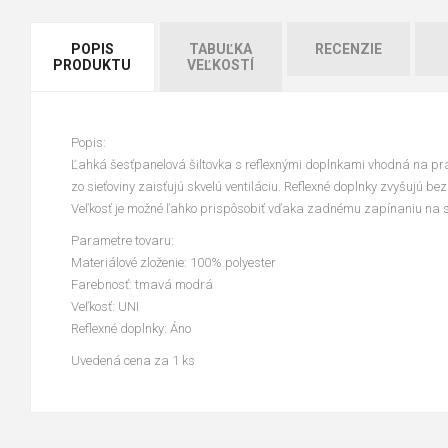
POPIS
TABUĽKA
RECENZIE
PRODUKTU
VEĽKOSTÍ
Popis:
Ľahká šesťpanelová šiltovka s reflexnými doplnkami vhodná na prá
zo sieťoviny zaisťujú skvelú ventiláciu. Reflexné doplnky zvyšujú bez
Veľkosť je možné ľahko prispôsobiť vďaka zadnému zapínaniu na s
Parametre tovaru:
Materiálové zloženie: 100% polyester
Farebnosť: tmavá modrá
Veľkosť: UNI
Reflexné doplnky: Áno
Uvedená cena za 1 ks