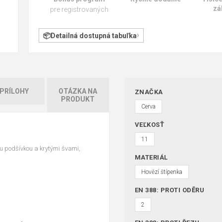
zá
pre registrovaných
Detailná dostupná tabuľka
PRÍLOHY
OTÁZKA NA
ZNAČKA
PRODUKT
Cerva
VEĽKOSŤ
11
ou podšívkou a krytými švami,
MATERIÁL
Hovězí štípenka
EN 388: PROTI ODĚRU
2