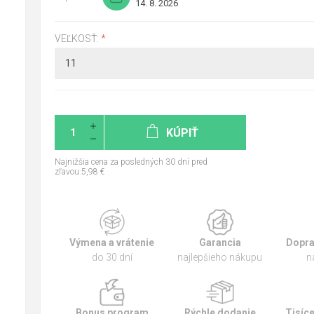
14. 8. 2026
VEĽKOSŤ:
*
KÚPIŤ
Najnižšia cena za posledných 30 dní pred
zľavou:5,98 €
Výmena a vrátenie
Garancia
Dopra
do 30 dní
najlepšieho nákupu
n
Bonus program
Rýchle dodanie
Tisíc