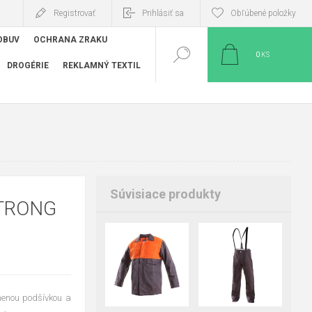
Registrovať
Prihlásiť sa
Obľúbené položky
OBUV
OCHRANA ZRAKU
0
KS
DROGÉRIE
REKLAMNÝ TEXTIL
Súvisiace produkty
STRONG
46
48
50
46
48
50
52
54
56
52
54
56
58
60
62
58
60
62
64
64
lnenou podšívkou a