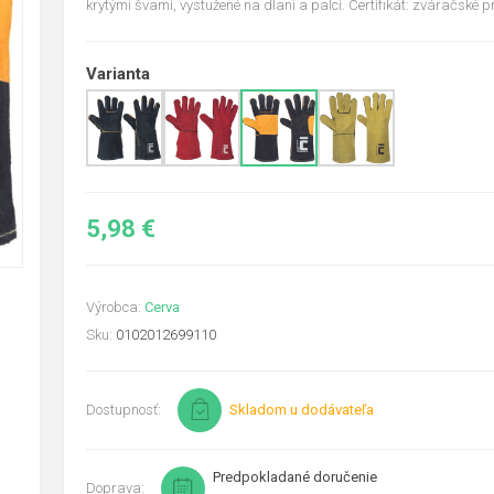
krytými švami, vystužené na dlani a palci. Certifikát: zváračské pr
Varianta
5,98 €
Výrobca:
Cerva
Sku:
0102012699110
Dostupnosť:
Skladom u dodávateľa
Predpokladané doručenie
Doprava: