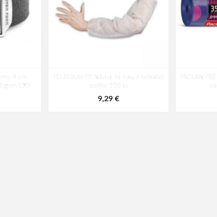
rny, 4 cm,
PD-RUKAV PP Návlek na ruku z netkanej
PACLAN PRE
s logom CXS
textílie 100 ks
na
9,29 €