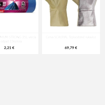
MIUM STRONG 35L vrecia
Cerva SCAUP/AL Tepluodolné rukavice
 odpad 15ks/rola
2,21 €
69,79 €