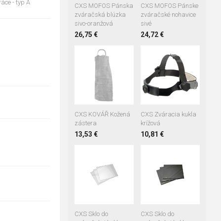
áce - typ A
CXS MOFOS Pánska
CXS MOFOS Pánske
zváračská blúzka
zváračské nohavice
sivo-oranžová
sivé
26,75 €
24,72 €
CXS KOVÁŘ Kožená
CXS Zváracia kukla
zástera
krížová
13,53 €
10,81 €
Tmavost č. 9
Tmavost č. 10
Tmavost č. 11
Tmavost č. 12
CXS Sklo do
CXS Sklo do