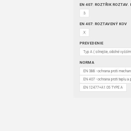
EN 407: ROZTŘIK ROZTAV.
3
EN 407: ROZTAVENÝ KOV
X
PREVEDENIE
Typ A ( silnejšie, odolné vyšší
NORMA
EN 388 - ochrana proti mecha
EN 407 - ochrana proti teplu a
EN 12477+A1:05 TYPE A