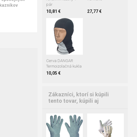
pár
kazníkov
10,81 €
27,77 €
M/L
XL/2XL
Cerva DANGAR
Termoizolačná kukla
10,05 €
Zákazníci, ktorí si kúpili
tento tovar, kúpili aj
09
11
07
08
09