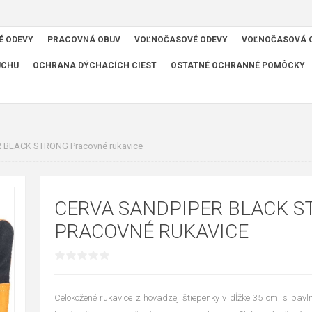
É ODEVY
PRACOVNÁ OBUV
VOĽNOČASOVÉ ODEVY
VOĽNOČASOVÁ 
UCHU
OCHRANA DÝCHACÍCH CIEST
OSTATNÉ OCHRANNÉ POMÔCKY
 BLACK STRONG Pracovné rukavice
CERVA SANDPIPER BLACK 
PRACOVNÉ RUKAVICE
Celokožené rukavice z hovädzej štiepenky v dĺžke 35 cm, s bav