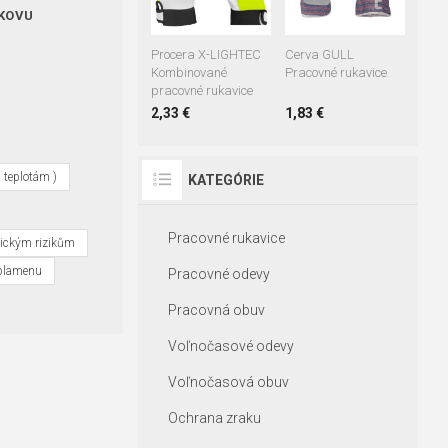
 KOVU
Procera X-LIGHTEC
Cerva GULL
Kombinované
Pracovné rukavice
pracovné rukavice
2,33 €
1,83 €
m teplotám )
KATEGÓRIE
Pracovné rukavice
nickým rizikům
 plamenu
Pracovné odevy
Pracovná obuv
Voľnočasové odevy
Voľnočasová obuv
Ochrana zraku