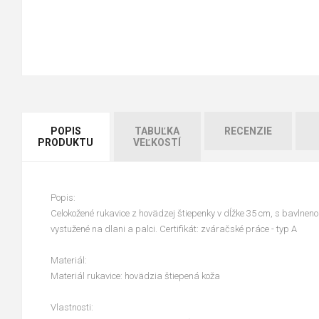
POPIS
TABUĽKA
RECENZIE
PRODUKTU
VEĽKOSTÍ
Popis:
Celokožené rukavice z hovädzej štiepenky v dĺžke 35 cm, s bavlnen
vystužené na dlani a palci. Certifikát: zváračské práce - typ A
Materiál:
Materiál rukavice: hovädzia štiepená koža
Vlastnosti: