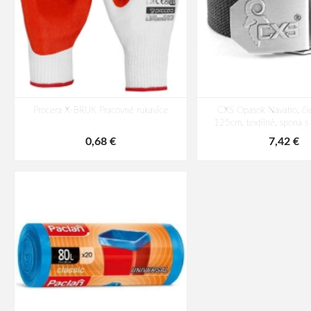
Procera X-BRUK Pracovné rukavice
CXS Opasok Navaho, čie
125cm, textilné, spona 
0,68 €
7,42 €