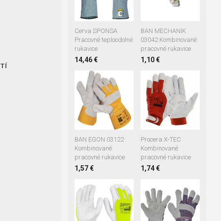
10
11
Cerva SPONSA
BAN MECHANIK
Pracovné teploodolné
03042 Kombinované
rukavice
pracovné rukavice
14,46 €
1,10 €
TÍ
07
08
09
10
11
10
11
BAN EGON 03122
Procera X-TEC
Kombinované
Kombinované
pracovné rukavice
pracovné rukavice
O
1,57 €
1,74 €
09
10
10
11