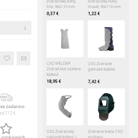
zváračskej kukly,
zváračskej kukly,
číre, 90x110 mm
tmavé, 90x110 mm
0,37 €
1,22 €
CXS WELDER
CXS Zváracie
Zváračská zástera
gamaše kožené
kožená
18,95 €
7,42 €
va zadarmo
ad 212 €
CXS Zváračský
Zváracia kukla CXS
rukávnik kožený 1
na hlavu
e spokojných