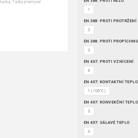
EN 388: PROTI ŘEZU
 Stavba, Ťažký priemysel
1
EN 388: PROTI PROTRŽENÍ
3
EN 388: PROTI PROPÍCHNU
3
EN 407: PROTI VZNÍCENÍ
4
EN 407: KONTAKTNÍ TEPLO
1 ( 100°C )
EN 407: KONVEKČNÍ TEPL
3
EN 407: SÁLAVÉ TEPLO
X