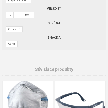
Polyvinyl chloride
VEĽKOSŤ
10
11
35cm
SEZÓNA
Celoročná
ZNAČKA
Cerva
Súvisiace produkty