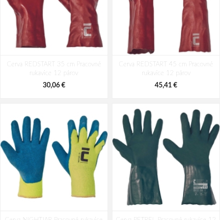
Cerva REDSTART 35 cm Pracovné
Cerva REDSTART 45 cm Pracovné
rukavice 12 párov
rukavice 12 párov
30,06 €
45,41 €