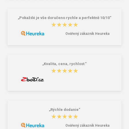
„Pokaždé je vše doručeno rychle a perfektně 10/10“
BAN MECHANIK PLUS 03094
Cerva MERLIN Pracovné rukavice
★★★★★
★★★★★
Kombinované pracovné rukavice 12
párov
Ověřený zákazník Heureka
12,72 €
3,10 €
„Kvalita, cena, rychlost.“
★★★★★
★★★★★
„Rýchle dodanie“
★★★★★
★★★★★
Ověřený zákazník Heureka