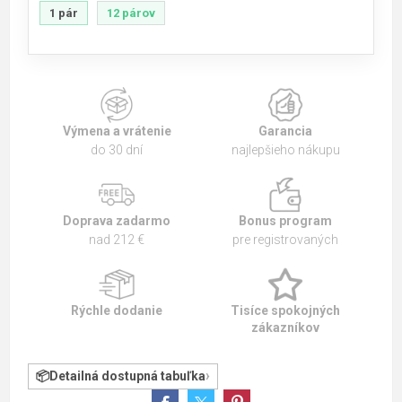
1 pár
12 párov
Výmena a vrátenie
Garancia
do 30 dní
najlepšieho nákupu
Doprava zadarmo
Bonus program
nad 212 €
pre registrovaných
Rýchle dodanie
Tisíce spokojných
zákazníkov
Detailná dostupná tabuľka