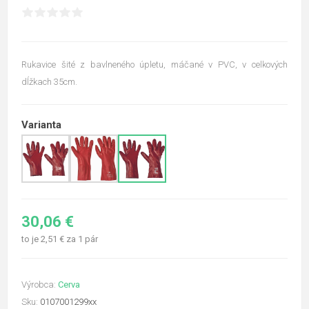
Rukavice šité z bavlneného úpletu, máčané v PVC, v celkových
dĺžkach 35cm.
Varianta
30,06 €
to je 2,51 € za 1 pár
Výrobca:
Cerva
Sku:
0107001299xx