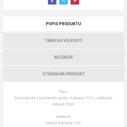
POPIS PRODUKTU
TABUĽKA VEĽKOSTÍ
RECENZIE
OTÁZKA NA PRODUKT
Popis:
Rukavice šité z bavlneného úpletu, máčané v PVC, v celkových
dĺžkach 35cm.
Materiál:
Oblasť máčania: PVC