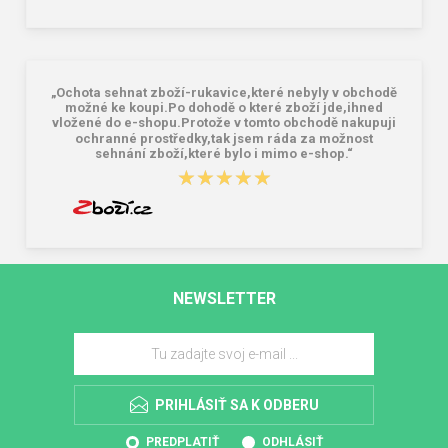
„Ochota sehnat zboží-rukavice,které nebyly v obchodě
možné ke koupi.Po dohodě o které zboží jde,ihned
vložené do e-shopu.Protože v tomto obchodě nakupuji
ochranné prostředky,tak jsem ráda za možnost
sehnání zboží,které bylo i mimo e-shop.“
★★★★★
★★★★★
NEWSLETTER
PRIHLÁSIŤ SA K ODBERU
PREDPLATIŤ
ODHLÁSIŤ