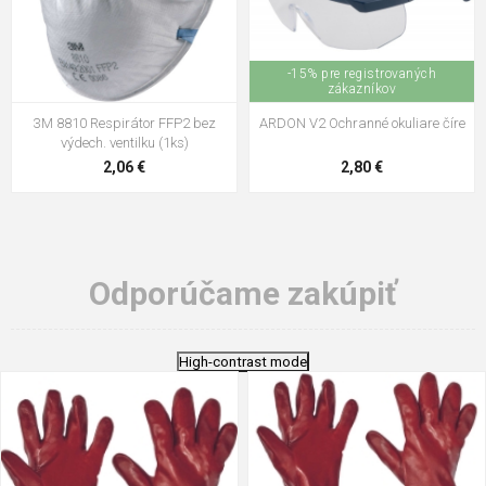
-15% pre registrovaných
zákazníkov
3M 8810 Respirátor FFP2 bez
ARDON V2 Ochranné okuliare číre
výdech. ventilku (1ks)
2,06 €
2,80 €
Odporúčame zakúpiť
High-contrast mode