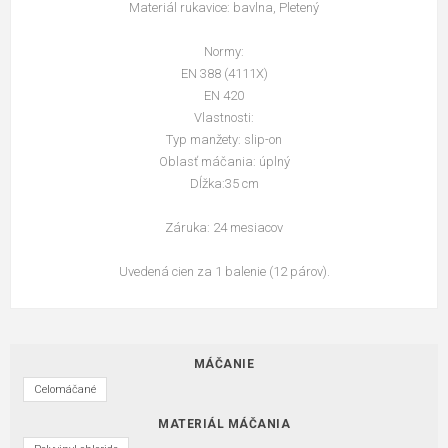
Materiál rukavice: bavlna, Pletený
Normy:
EN 388 (4111X)
EN 420
Vlastnosti:
Typ manžety: slip-on
Oblasť máčania: úplný
Dĺžka:35 cm
Záruka: 24 mesiacov
Uvedená cien za 1 balenie (12 párov).
MÁČANIE
Celomáčané
MATERIÁL MÁČANIA