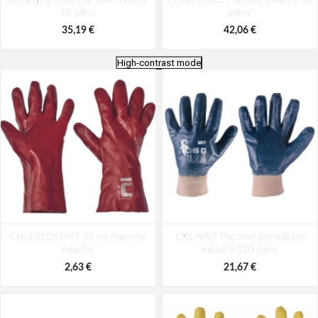
Cerva NIGHTJAR Pracovné rukavice
Cerva PETREL Pracovné rukavice 12
12 párov
párov
35,19 €
42,06 €
High-contrast mode
Cerva CROW Pracovné rukavice 12
Cerva HAWK Pracovné rukavice 12
Cerva REDSTART 35 cm Pracovné
párov
CXS ARET Pracovné polomáčané
párov
rukavice
rukavice 120 párov
27,98 €
31,21 €
2,63 €
21,67 €