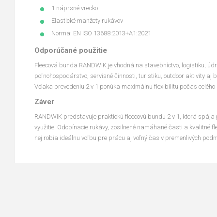
1 náprsné vrecko
Elastické manžety rukávov
Norma: EN ISO 13688:2013+A1:2021
Odporúčané použitie
Fleecová bunda RANDWIK je vhodná na stavebníctvo, logistiku, úd
poľnohospodárstvo, servisné činnosti, turistiku, outdoor aktivity aj
Vďaka prevedeniu 2 v 1 ponúka maximálnu flexibilitu počas celého 
Záver
RANDWIK predstavuje praktickú fleecovú bundu 2 v 1, ktorá spája p
využitie. Odopínacie rukávy, zosilnené namáhané časti a kvalitné fl
nej robia ideálnu voľbu pre prácu aj voľný čas v premenlivých pod