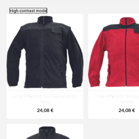
High-contrast mode
Cerva RANDWIK fleecová bunda 2v1
Cerva RANDWIK fleecová
čierna
červená
24,08 €
24,08 €