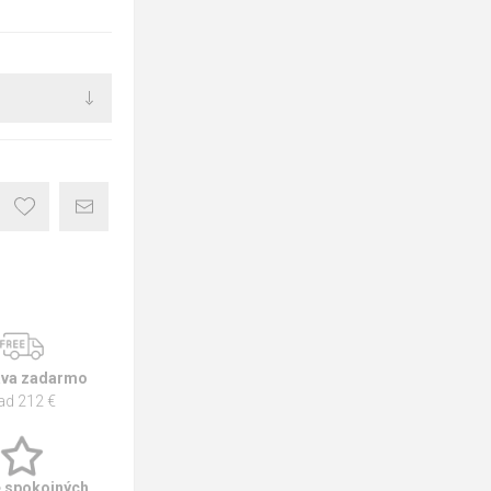
va zadarmo
ad 212 €
e spokojných