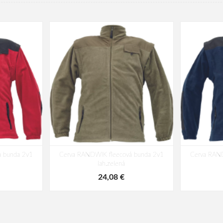
 bunda 2v1
Cerva RANDWIK fleecová bunda 2v1
Cerva RAN
lah.zelená
24,08 €