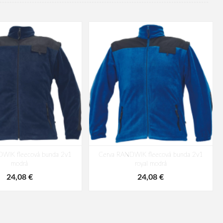
DWIK fleecová bunda 2v1
Cerva RANDWIK fleecová bunda 2v1
modrá
royal modrá
24,08 €
24,08 €