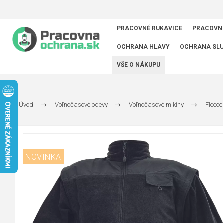
PRACOVNÉ RUKAVICE
PRACOVN
OCHRANA HLAVY
OCHRANA SL
VŠE O NÁKUPU
Úvod
Voľnočasové odevy
Voľnočasové mikiny
Fleece
NOVINKA