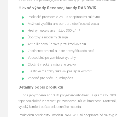
Hlavné výhody fleecovej bundy RANDWIK
Praktické prevedenie 2 v 1 s odopínacími rukávmi
Možnosť využitia ako bunda alebo fleecová vesta
Hrejivý fleece s gramážou 300 g/m²
Športový a moderný design
Antipillingová úprava proti žmolkovaniu
Zosilnené ramená a lakte pre vyššiu odolnosť
Vodeodolné polyamidové výstuhy
2 bočné vrecká a náprsné vrecko
Elastické manžety rukávov pre lepší komfort
Vhodná pre prácu aj voľný čas
Detailný popis produktu
Bunda je vyrobená zo 100% polyesterového fleecu s gramážou 300 g
tepelnoizolačné vlastnosti pri zachovaní nízkej hmotnosti. Materiál 
vysoký komfort počas celodenného nosenia.
Praktickou prednosťou modelu RANDWIK sú odopínateľné rukávy, kt