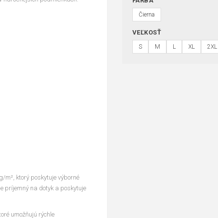
FARBA
Čierna
VEĽKOSŤ
S
M
L
XL
2XL
/m², ktorý poskytuje výborné
je príjemný na dotyk a poskytuje
oré umožňujú rýchle