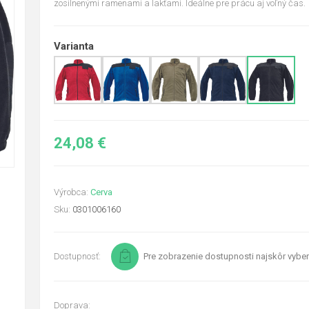
zosilnenými ramenami a lakťami. Ideálne pre prácu aj voľný čas.
Varianta
24,08 €
Výrobca:
Cerva
Sku:
0301006160
Dostupnosť:
Pre zobrazenie dostupnosti najskôr vyber
Doprava: