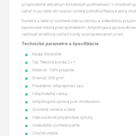
prispôsobenie aktuálnym klimatickým podmienkam. V chladnom po
zatiaľ čo po odobratí rukávov vznikne pohodlná fleecová vesta vho
Ramená a lakte sú zosilnené oderuvzdornou a vodeodolnou polyami
exponované miesta pred opotrebením. Antipillingová úprava obme
zachovať atraktívny vzhľad bundy aj po opakovanom praní.
Technické parametre a špecifikácie
Model: RANDWIK
Typ: fleecová bunda 2 v 1
Materiál: 100% polyester
Gramáž: 300 g/m²
Prevedenie: celoprepínací zips
Odopínateľné rukávy
Antipillingová úprava proti žmolkovaniu
Zosilnené ramená a lakte
Oderuvzdorné polyamidové výstuhy
Vodeodolné zosilnené partie
2 bočné vrecká