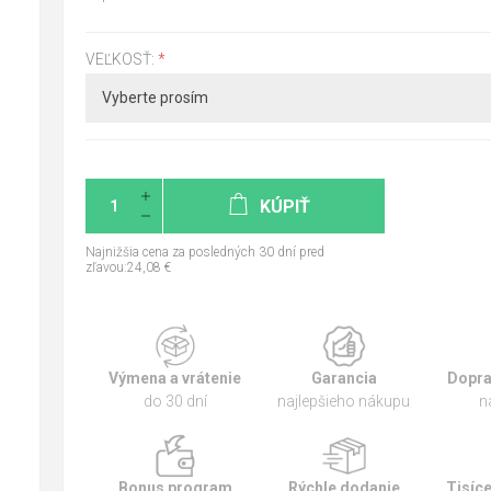
VEĽKOSŤ:
*
KÚPIŤ
Najnižšia cena za posledných 30 dní pred
zľavou:24,08 €
Výmena a vrátenie
Garancia
Dopra
do 30 dní
najlepšieho nákupu
n
Bonus program
Rýchle dodanie
Tisíc