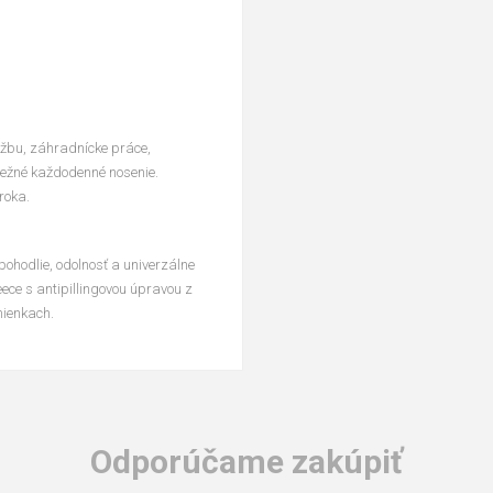
ržbu, záhradnícke práce,
 bežné každodenné nosenie.
roka.
ohodlie, odolnosť a univerzálne
eece s antipillingovou úpravou z
mienkach.
Odporúčame zakúpiť