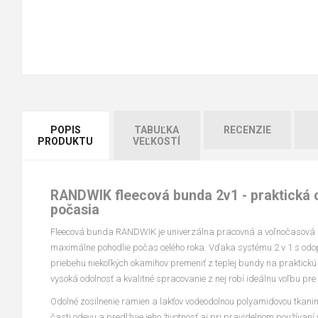
POPIS
TABUĽKA
RECENZIE
PRODUKTU
VEĽKOSTÍ
RANDWIK fleecová bunda 2v1 - praktická
počasia
Fleecová bunda RANDWIK je univerzálna pracovná a voľnočasová
maximálne pohodlie počas celého roka. Vďaka systému 2 v 1 s odop
priebehu niekoľkých okamihov premeniť z teplej bundy na praktickú 
vysoká odolnosť a kvalitné spracovanie z nej robí ideálnu voľbu pre
Odolné zosilnenie ramien a lakťov vodeodolnou polyamidovou tkan
časti odevu a predlžuje jeho životnosť aj pri pravidelnom používan