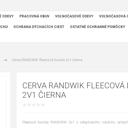
É ODEVY
PRACOVNÁ OBUV
VOĽNOČASOVÉ ODEVY
VOĽNOČASOVÁ 
UCHU
OCHRANA DÝCHACÍCH CIEST
OSTATNÉ OCHRANNÉ POMÔCKY
Cerva RANDWIK fleecová bunda 2v1 čierna
CERVA RANDWIK FLEECOVÁ
2V1 ČIERNA
Fleecová bunda RANDWIK 2v1 s odopínacími rukávmi, antipill