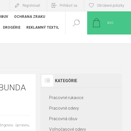
Registrovať
Prihlásiť sa
Obľúbené položky
OBUV
OCHRANA ZRAKU
0
KS
DROGÉRIE
REKLAMNÝ TEXTIL
KATEGÓRIE
 BUNDA
Pracovné rukavice
Pracovné odevy
Pracovná obuv
ingovou úpravou,
Voľnočasové odevy