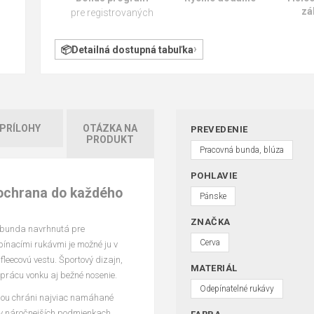
zá
pre registrovaných
Detailná dostupná tabuľka
PRÍLOHY
OTÁZKA NA
PREVEDENIE
PRODUKT
Pracovná bunda, blúza
POHLAVIE
 ochrana do každého
Pánske
ZNAČKA
 bunda navrhnutá pre
Cerva
ínacími rukávmi je možné ju v
fleecovú vestu. Športový dizajn,
MATERIÁL
 prácu vonku aj bežné nosenie.
Odepínatelné rukávy
inou chráni najviac namáhané
í v náročnejších podmienkach.