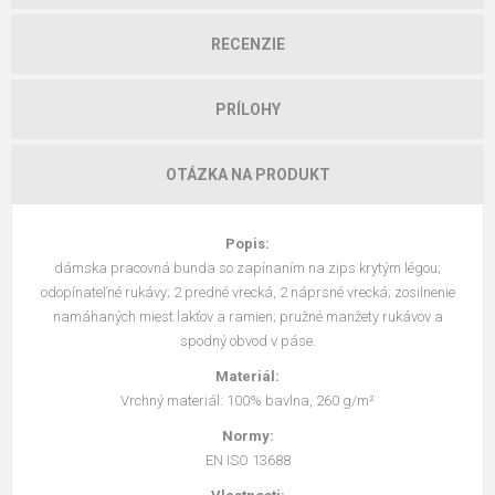
RECENZIE
PRÍLOHY
OTÁZKA NA PRODUKT
Popis:
dámska pracovná bunda so zapínaním na zips krytým légou;
odopínateľné rukávy; 2 predné vrecká, 2 náprsné vrecká; zosilnenie
namáhaných miest lakťov a ramien; pružné manžety rukávov a
spodný obvod v páse.
Materiál:
Vrchný materiál: 100% bavlna, 260 g/m²
Normy:
EN ISO 13688