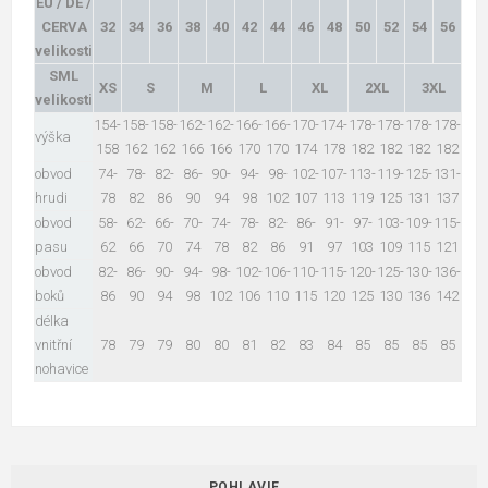
EU / DE /
CERVA
32
34
36
38
40
42
44
46
48
50
52
54
56
velikosti
SML
XS
S
M
L
XL
2XL
3XL
velikosti
154-
158-
158-
162-
162-
166-
166-
170-
174-
178-
178-
178-
178-
výška
158
162
162
166
166
170
170
174
178
182
182
182
182
obvod
74-
78-
82-
86-
90-
94-
98-
102-
107-
113-
119-
125-
131-
hrudi
78
82
86
90
94
98
102
107
113
119
125
131
137
obvod
58-
62-
66-
70-
74-
78-
82-
86-
91-
97-
103-
109-
115-
pasu
62
66
70
74
78
82
86
91
97
103
109
115
121
obvod
82-
86-
90-
94-
98-
102-
106-
110-
115-
120-
125-
130-
136-
boků
86
90
94
98
102
106
110
115
120
125
130
136
142
délka
vnitřní
78
79
79
80
80
81
82
83
84
85
85
85
85
nohavice
POHLAVIE