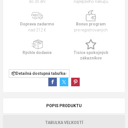
do 30 dní
najlepšieho nákupu
Doprava zadarmo
Bonus program
nad 212 €
pre registrovaných
Rýchle dodanie
Tisíce spokojných
zákazníkov
Detailná dostupná tabuľka
POPIS PRODUKTU
TABUĽKA VEĽKOSTÍ