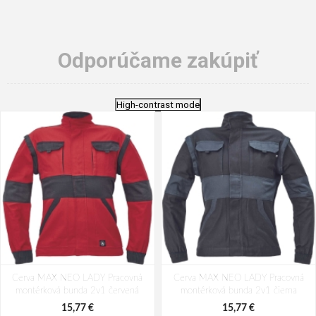
Odporúčame zakúpiť
High-contrast mode
Cerva MAX NEO LADY Pracovná
Cerva MAX NEO LADY Pracovná
montérková bunda 2v1 červená
montérková bunda 2v1 čierna
15,77 €
15,77 €