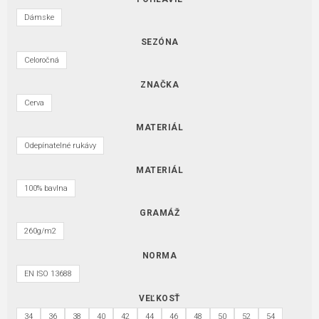
Dámske
SEZÓNA
Celoročná
ZNAČKA
Cerva
MATERIÁL
Odepínatelné rukávy
MATERIÁL
100% bavlna
GRAMÁŽ
260g/m2
NORMA
EN ISO 13688
VEĽKOSŤ
34
36
38
40
42
44
46
48
50
52
54