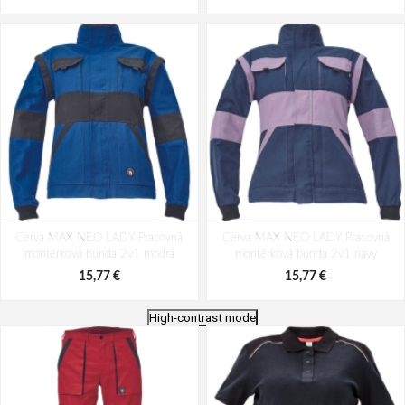
Cerva MAX NEO LADY Pracovná
Cerva MAX NEO LADY Pracovná
montérková bunda 2v1 modrá
montérková bunda 2v1 navy
15,77 €
15,77 €
High-contrast mode