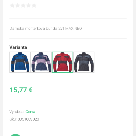
Dámska montérková bunda 2v1 MAX NEO.
Varianta
15,77 €
Výrobca:
Cerva
Sku:
0351003020