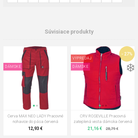
Súvisiace produkty
- 27%
VÝPREDAJ
❄️
DÁMSKE
DÁMSKE
Cerva MAX NEO LADY Pracovné
CRV ROSEVILLE Pracovná
nohavice do pása červená
zateplená vesta dámska červená
12,93 €
21,16 €
28,79 €