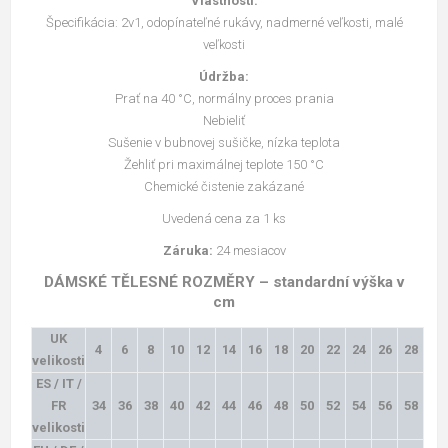
Vlastnosti:
Špecifikácia: 2v1, odopínateľné rukávy, nadmerné veľkosti, malé
veľkosti
Údržba:
Prať na 40 °C, normálny proces prania
Nebieliť
Sušenie v bubnovej sušičke, nízka teplota
Žehliť pri maximálnej teplote 150 °C
Chemické čistenie zakázané
Uvedená cena za 1 ks
Záruka:
24 mesiacov
DÁMSKÉ TĚLESNÉ ROZMĚRY – standardní výška v
cm
UK
4
6
8
10
12
14
16
18
20
22
24
26
28
velikosti
ES / IT /
FR
34
36
38
40
42
44
46
48
50
52
54
56
58
velikosti