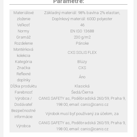
Parametre:
Materiálové
Základný materiál: 98% bavlna 2% elastan,
zloženie
Doplnkový materiál: 600D polyester
Veľkosť
46
Normy
EN ISO 13688
Gramáž
230 g/m2
Rozdelenie
Pánske
Montérková
CXS SOLIS FLEX
kolekcia
Kategória
Blúzy
Značka
CXS
Reflexné
Áno
doplnky
Dĺžka produktu
Klasická
Farebnosť
Šedá/Čierna
Výrobca /
CANIS SAFETY as, Poděbradská 260/59, Praha 9,
Dodávateľ
198 00, email: canis@canis.cz
Bezpečnostné
Výrobok musí byť používaný za účelom, za
informácie
CANIS SAFETY as, Poděbradská 260/59, Praha 9,
Výrobca
198 00, email: canis@canis.cz