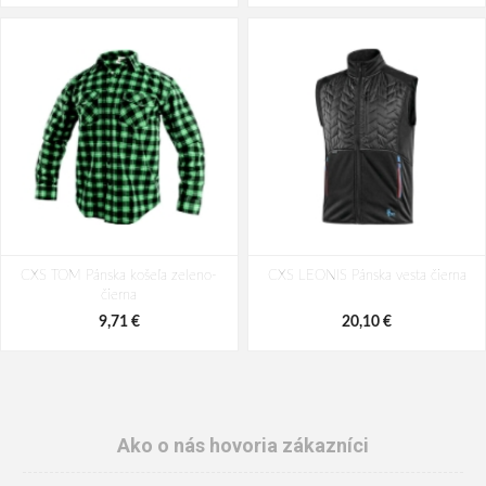
CXS TOM Pánska košeľa zeleno-
CXS LEONIS Pánska vesta čierna
čierna
9,71 €
20,10 €
Ako o nás hovoria zákazníci