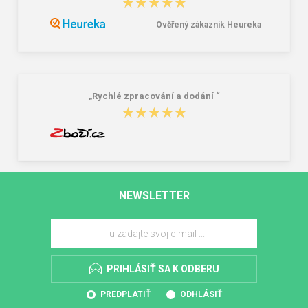
★★★★★
★★★★★
Ověřený zákazník Heureka
„Rychlé zpracování a dodání “
★★★★★
★★★★★
NEWSLETTER
PRIHLÁSIŤ SA K ODBERU
PREDPLATIŤ
ODHLÁSIŤ