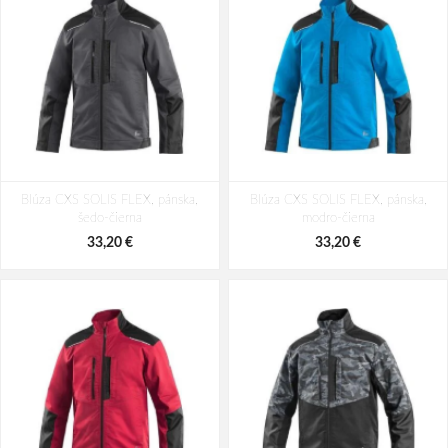
Blúza CXS SOLIS FLEX, pánska,
Blúza CXS SOLIS FLEX, pánska,
šedo-čierna
modro-čierna
33,20 €
33,20 €