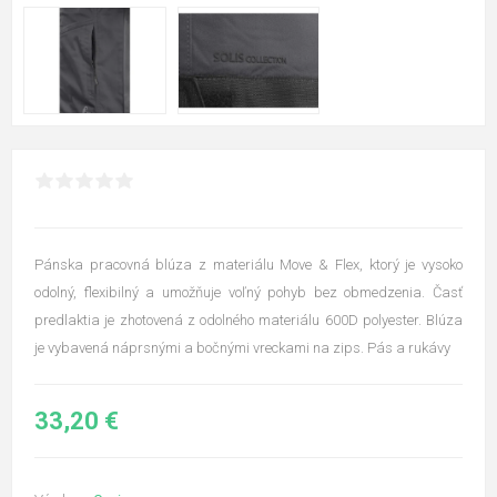
Pánska pracovná blúza z materiálu Move & Flex, ktorý je vysoko
odolný, flexibilný a umožňuje voľný pohyb bez obmedzenia. Časť
predlaktia je zhotovená z odolného materiálu 600D polyester. Blúza
je vybavená náprsnými a bočnými vreckami na zips. Pás a rukávy
33,20 €