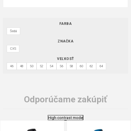
FARBA
Šedá
ZNAČKA
CXS
VEĽKOSŤ
46
48
50
52
54
56
58
60
62
64
Odporúčame zakúpiť
High-contrast mode