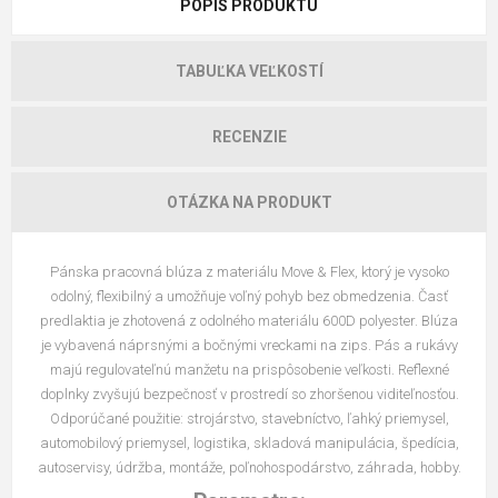
POPIS PRODUKTU
TABUĽKA VEĽKOSTÍ
RECENZIE
OTÁZKA NA PRODUKT
Pánska pracovná blúza z materiálu Move & Flex, ktorý je vysoko
odolný, flexibilný a umožňuje voľný pohyb bez obmedzenia. Časť
predlaktia je zhotovená z odolného materiálu 600D polyester. Blúza
je vybavená náprsnými a bočnými vreckami na zips. Pás a rukávy
majú regulovateľnú manžetu na prispôsobenie veľkosti. Reflexné
doplnky zvyšujú bezpečnosť v prostredí so zhoršenou viditeľnosťou.
Odporúčané použitie: strojárstvo, stavebníctvo, ľahký priemysel,
automobilový priemysel, logistika, skladová manipulácia, špedícia,
autoservisy, údržba, montáže, poľnohospodárstvo, záhrada, hobby.