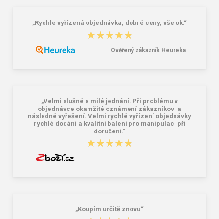
„Rychle vyřízená objednávka, dobré ceny, vše ok.“
★★★★★
★★★★★
Ověřený zákazník Heureka
CXS CAMO Pánska bunda
CXS OVERLAND Pánska zimná
maskáčovo-čierna
vesta čierna
19,46 €
19,08 €
25,57 €
22,56 €
„Velmi slušné a milé jednání. Při problému v
objednávce okamžité oznámení zákazníkovi a
následné vyřešení. Velmi rychlé vyřízení objednávky
rychlé dodání a kvalitní balení pro manipulaci při
doručení.“
★★★★★
★★★★★
„Koupím určitě znovu“