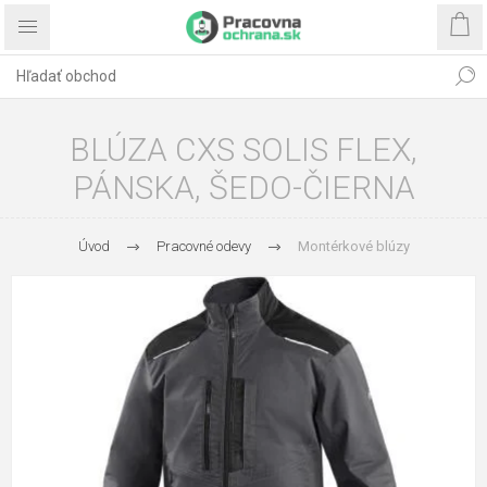
BLÚZA CXS SOLIS FLEX,
PÁNSKA, ŠEDO-ČIERNA
Úvod
Pracovné odevy
Montérkové blúzy