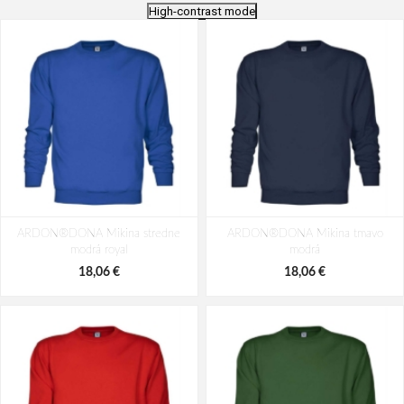
High-contrast mode
ARDON®DONA Mikina stredne
ARDON®DONA Mikina tmavo
modrá royal
modrá
18,06 €
18,06 €