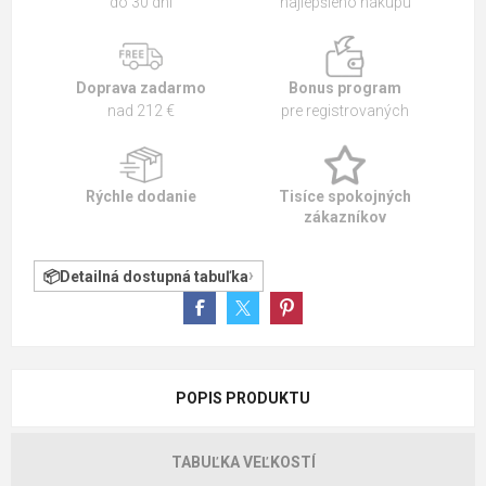
do 30 dní
najlepšieho nákupu
Doprava zadarmo
Bonus program
nad 212 €
pre registrovaných
Rýchle dodanie
Tisíce spokojných
zákazníkov
Detailná dostupná tabuľka
POPIS PRODUKTU
TABUĽKA VEĽKOSTÍ