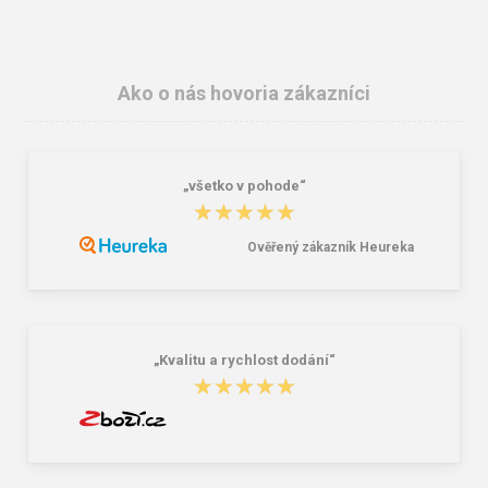
Ako o nás hovoria zákazníci
„všetko v pohode“
Polokošile ARDON®ZIDYN středně
ARDON®CUBA Tričko s dlhým
★★★★★
★★★★★
modrá royal
rukávom stredne modré royal
12,55 €
8,31 €
Ověřený zákazník Heureka
„Kvalitu a rychlost dodání“
★★★★★
★★★★★