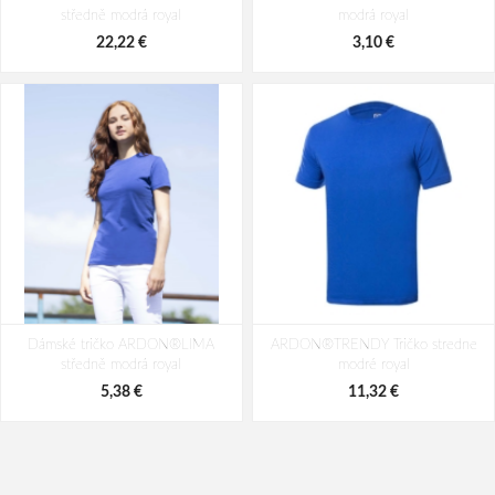
středně modrá royal
modrá royal
18,06 €
22,68 €
22,22 €
3,10 €
Dámské tričko ARDON®LIMA
ARDON®TRENDY Tričko stredne
středně modrá royal
modré royal
5,38 €
11,32 €