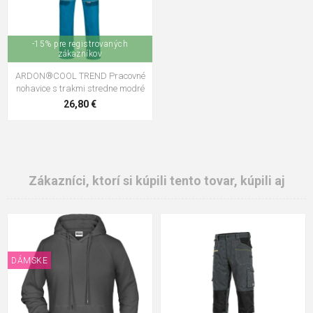
-15% pre registrovaných
zákazníkov
ARDON®COOL TREND Pracovné
nohavice s trakmi stredne modré
26,80 €
Zákazníci, ktorí si kúpili tento tovar, kúpili aj
DÁMSKE