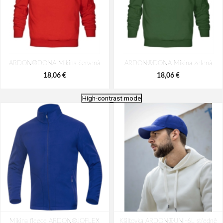
ARDON®DONA Mikina červená
ARDON®DONA Mikina zelená
18,06 €
18,06 €
High-contrast mode
ARDON®DONA Mikina čierna
Mikina CXS TORONTO, pánska,
Mikina fleece ARDON®JOFLEX
Kšiltovka ARDON®UNI-6L středně
stredne modrá