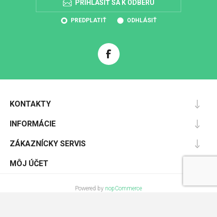
PRIHLÁSIŤ SA K ODBERU
PREDPLATIŤ
ODHLÁSIŤ
KONTAKTY
INFORMÁCIE
ZÁKAZNÍCKY SERVIS
MÔJ ÚČET
Powered by
nopCommerce
Designed by
Nop-Templates.com
Copyright © 2026 Pracovnáochrana.sk. Všetky práva vyhradené.