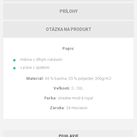
PRÍLOHY
OTÁZKA NA PRODUKT
Popis:
mikina s dlhým rukávom
v páse s úpletom
Materiál:
65 % bavlna, 35 % polyester, 300g/m2
Veľkosti:
S - 3XL
Farba:
stredne modrá royal
Záruka:
24 mesiacov
POHLAVIE