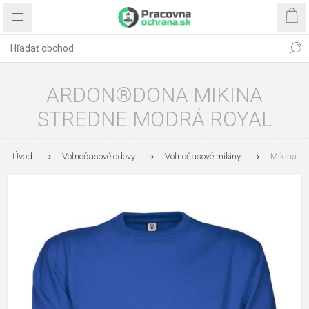
ARDON®DONA MIKINA
STREDNE MODRÁ ROYAL
Úvod
Voľnočasové odevy
Voľnočasové mikiny
Mikina