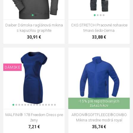
Daiber Dámska raglánová mikina
CXS STRETCH Pracovné nohavice
s kapucňou graphite
tmavo šedo-čierna
30,91 €
33,88 €
DÁMSKE
-15% pre registrovaných
zákazníkov
MALFINI® 178 Freedom Dress pre
ARDON®SOFTFLEECE®COMBO
ženy
Mikina stredne modrá royal
7,21 €
35,74 €