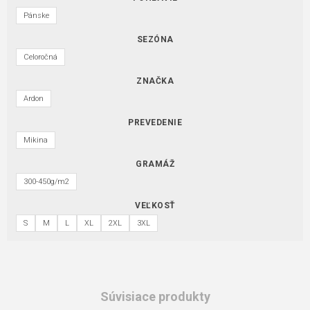
Pánske
SEZÓNA
Celoročná
ZNAČKA
Ardon
PREVEDENIE
Mikina
GRAMÁŽ
300-450g/m2
VEĽKOSŤ
S
M
L
XL
2XL
3XL
Súvisiace produkty