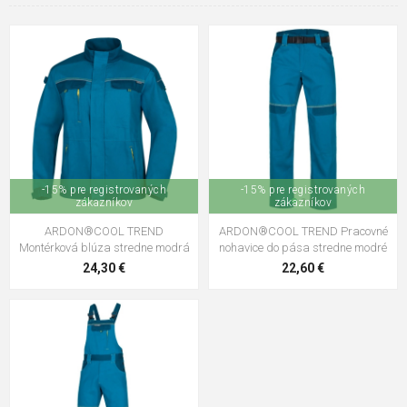
-15% pre registrovaných
-15% pre registrovaných
zákazníkov
zákazníkov
ARDON®COOL TREND
ARDON®COOL TREND Pracovné
Montérková blúza stredne modrá
nohavice do pása stredne modré
24,30 €
22,60 €