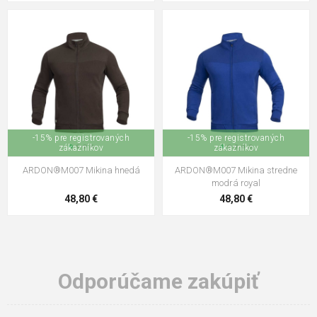
-15% pre registrovaných
-15% pre registrovaných
zákazníkov
zákazníkov
ARDON®M007 Mikina hnedá
ARDON®M007 Mikina stredne
modrá royal
48,80 €
48,80 €
Odporúčame zakúpiť