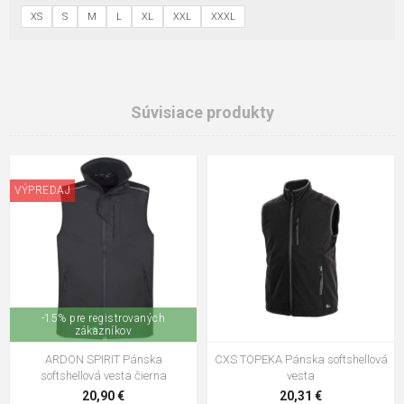
XS
S
M
L
XL
XXL
XXXL
Súvisiace produkty
VÝPREDAJ
-15% pre registrovaných
zákazníkov
ARDON SPIRIT Pánska
CXS TOPEKA Pánska softshellová
softshellová vesta čierna
vesta
20,90 €
20,31 €