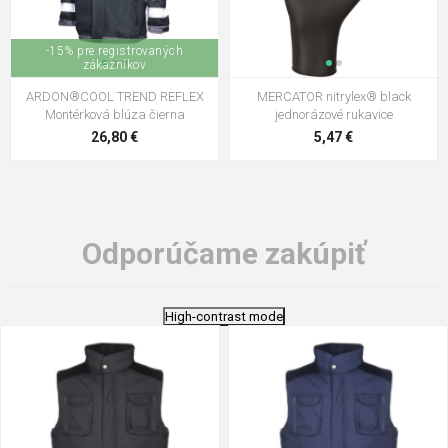
-15% pre registrovaných
zákazníkov
ARDON®COOL TREND REFLEX
MERCATOR nitrylex® black
Montérková blúza čierna
jednorázové rukavice
26,80 €
5,47 €
Odporúčame zakúpiť
High-contrast mode