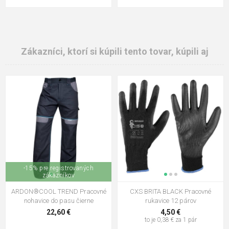
Zákazníci, ktorí si kúpili tento tovar, kúpili aj
-15% pre registrovaných
zákazníkov
ARDON®COOL TREND Pracovné
CXS BRITA BLACK Pracovné
nohavice do pasu čierne
rukavice 12 párov
22,60 €
4,50 €
to je 0,38 € za 1 pár