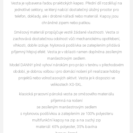
Vesta je vybavena řadou praktických kapes. Přední díl rozdělují na
jednotlivé sektory, ve který nabízí dostatečný úložný prostor pro
telefon, doklady, ale i drobné nářadí nebo materiál. Kapsy jsou
chráněné zipem nebo patkou.
Směsový materiál propůjčuje vestě žádané vlastnosti. Vesta si
zachovává dostatečnou odolnost vůči mechanickému opotřebení,
vlhkosti, dobře izoluje. Nylonová podšívka se zateplením přidává
příjemný hřejivý efekt. Vesta je v oblasti ramen doplněna zesíleným
manšestrovým sedlem.
Model DANNY plně vyhoví nárokům pro práci v terénu v přechodovém
období, je dobrou volbou i pro domácí nošení při realizace hobby
projektů nebo volnočasových aktivit. Vesta je k dispozici ve
velikostech XS-5XL.
klasická pracovní pánská vesta ze směsového materiálu
příjemná na nošení
se zesíleným manšestrovým sedlem
s nylonovou podšívkou a zateplením ze 100% polyesteru
multifunkční kapsy na zip a na suchý zip
materiál: 65% polyester, 35% bavlna