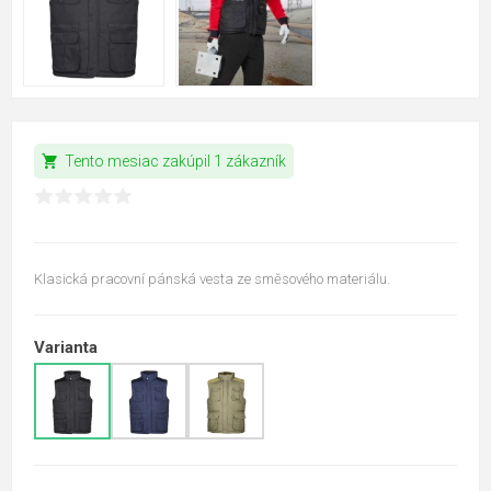
shopping_cart
Tento mesiac zakúpil 1 zákazník
Klasická pracovní pánská vesta ze směsového materiálu.
Varianta