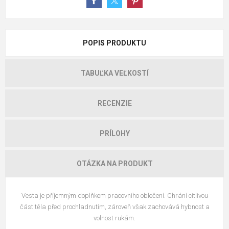
POPIS PRODUKTU
TABUĽKA VEĽKOSTÍ
RECENZIE
PRÍLOHY
OTÁZKA NA PRODUKT
Vesta je příjemným doplňkem pracovního oblečení. Chrání citlivou
část těla před prochladnutím, zároveň však zachovává hybnost a
volnost rukám.