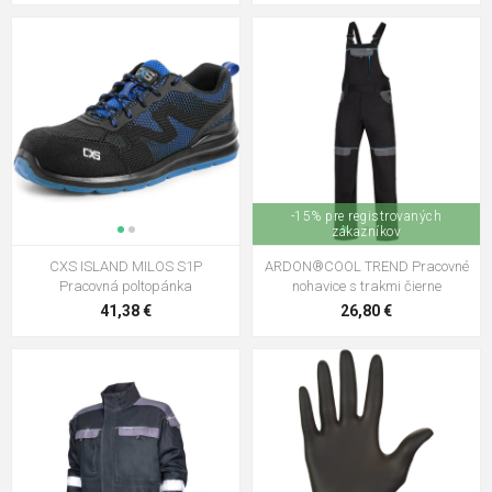
-15% pre registrovaných
zákazníkov
CXS ISLAND MILOS S1P
ARDON®COOL TREND Pracovné
Pracovná poltopánka
nohavice s trakmi čierne
41,38 €
26,80 €