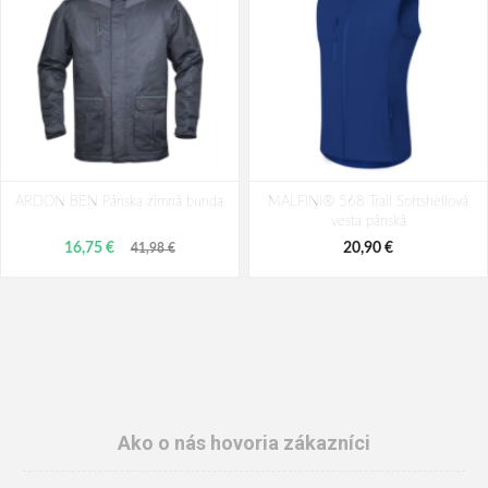
ARDON BEN Pánska zimná bunda
MALFINI® 568 Trail Softshellová
vesta pánská
16,75 €
20,90 €
41,98 €
Ako o nás hovoria zákazníci