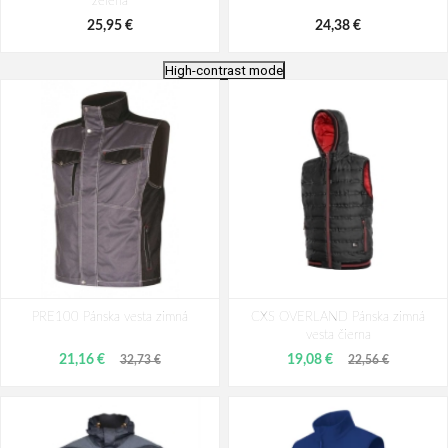
zelená
25,95 €
24,38 €
High-contrast mode
ARDON SWEN Pánska zateplená
ARDON SWEN Pánska zateplená
PRE100 Pánska vesta zimná
vesta modrá
CXS OVERLAND Pánska zimná
vesta červená
vesta čierna
35,23 €
31,93 €
21,16 €
19,08 €
32,73 €
22,56 €