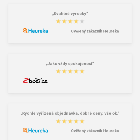
„Kvalitné výrobky“
CXS CAMO Pánska bunda
Cerva BEGNA Pánska softshell
★★★★★
★★★★★
maskáčovo-čierna
bunda čierna 3XL
19,46 €
21,16 €
25,57 €
35,32 €
Ověřený zákazník Heureka
„Jako vždy spokojenost“
★★★★★
★★★★★
„Rychle vyřízená objednávka, dobré ceny, vše ok.“
★★★★★
★★★★★
Ověřený zákazník Heureka