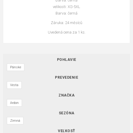
barva: černá
velikosti: XS-5XL
Barva: černá
Záruka: 24 měsíců
Uvedená cena za 1 ks.
POHLAVIE
Pánske
PREVEDENIE
Vesta
ZNAČKA
Ardon
SEZÓNA
Zimná
VEĽKOSŤ