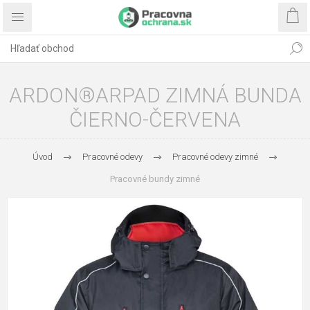
ARDON®ARPAD ZIMNÁ BUNDA
ČIERNO-ČERVENA
Úvod
Pracovné odevy
Pracovné odevy zimné
Pracovné bundy zimné