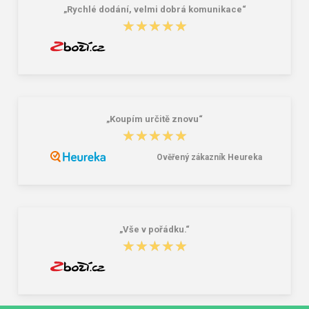
„Rychlé dodání, velmi dobrá komunikace“
★★★★★
★★★★★
„Koupím určitě znovu“
★★★★★
★★★★★
Ověřený zákazník Heureka
„Vše v pořádku.“
★★★★★
★★★★★