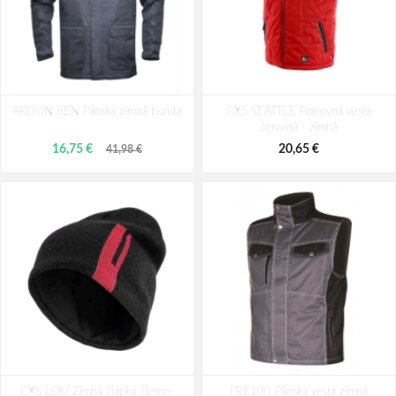
ARDON®YORK Pracovná zimná
ARDON®VISION Zimná softshellová
ARDON BEN Pánska zimná bunda
bunda čierno-šedá
CXS SEATTLE Pracovná vesta
bunda čierno-žltá
červená - zimná
43,63 €
88,19 €
16,75 €
20,65 €
41,98 €
CXS LOKI Zimná čiapka čierno-
PRE100 Pánska vesta zimná