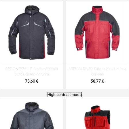
ARDON®PHILIP Pracovná zimná
ARDON RIVER Pánska zimná bunda
bunda čierno-červená
červená
75,60 €
58,77 €
High-contrast mode