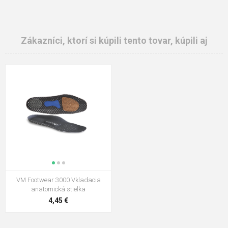
Zákazníci, ktorí si kúpili tento tovar, kúpili aj
VM Footwear 3000 Vkladacia
anatomická stielka
4,45 €