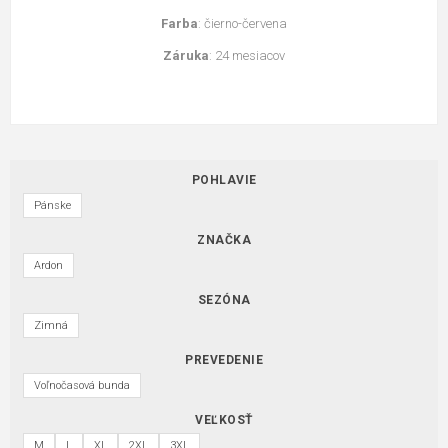
Farba
: čierno-červena
Záruka
: 24 mesiacov
POHLAVIE
Pánske
ZNAČKA
Ardon
SEZÓNA
Zimná
PREVEDENIE
Voľnočasová bunda
VEĽKOSŤ
M
L
XL
2XL
3XL