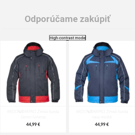
Odporúčame zakúpiť
High-contrast mode
ARDON®ARPAD Zimná bunda
ARDON®ARPAD Zimná bunda
čierno-červena
navy-modrá
44,99 €
44,99 €