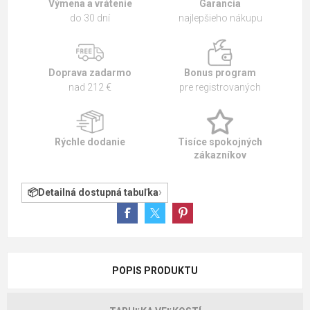
Výmena a vrátenie
Garancia
do 30 dní
najlepšieho nákupu
Doprava zadarmo
Bonus program
nad 212 €
pre registrovaných
Rýchle dodanie
Tisíce spokojných
zákazníkov
Detailná dostupná tabuľka
POPIS PRODUKTU