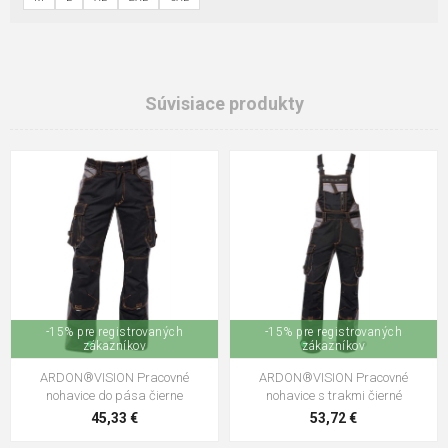
Súvisiace produkty
-15% pre registrovaných
-15% pre registrovaných
zákazníkov
zákazníkov
ARDON®VISION Pracovné
ARDON®VISION Pracovné
nohavice do pása čierne
nohavice s trakmi čierné
45,33 €
53,72 €