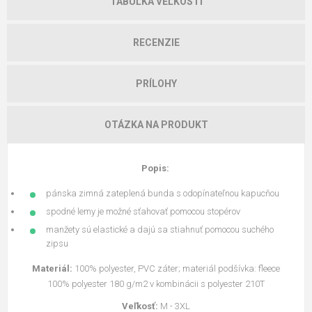
TABUĽKA VEĽKOSTÍ
RECENZIE
PRÍLOHY
OTÁZKA NA PRODUKT
Popis:
pánska zimná zateplená bunda s odopínateľnou kapucňou
spodné lemy je možné sťahovať pomocou stopérov
manžety sú elastické a dajú sa stiahnuť pomocou suchého
zipsu
Materiál:
100% polyester, PVC záter; materiál podšívka: fleece
100% polyester 180 g/m2 v kombinácii s polyester 210T
Veľkosť:
M - 3XL