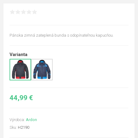
Pánska zimná zateplená bunda s odopínateľnou kapucňou.
Varianta
44,99 €
Výrobca:
Ardon
Sku:
H2190