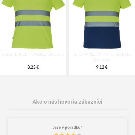
Cerva TERUEL HV Pánske tričko žlté
Cerva MONZON HV Pánske tričko
žlté / navy
8,23 €
9,12 €
Ako o nás hovoria zákazníci
„vše v pořádku“
★★★★★
★★★★★