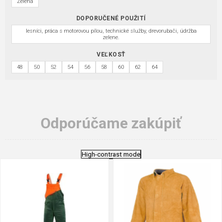
Zelená
DOPORUČENÉ POUŽITÍ
lesníci, práca s motorovou pílou, technické služby, drevorubači, údržba
zelene.
VEĽKOSŤ
48
50
52
54
56
58
60
62
64
Odporúčame zakúpiť
High-contrast mode