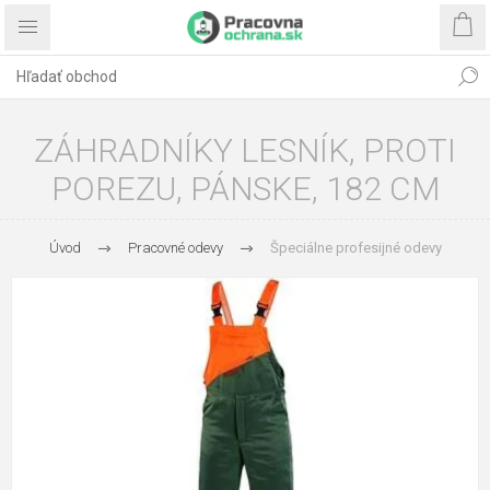
ZÁHRADNÍKY LESNÍK, PROTI
POREZU, PÁNSKE, 182 CM
Úvod
Pracovné odevy
Špeciálne profesijné odevy