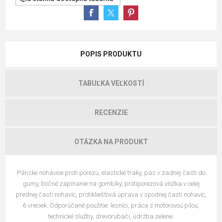
POPIS PRODUKTU
TABUĽKA VEĽKOSTÍ
RECENZIE
OTÁZKA NA PRODUKT
Pánske nohavice proti porezu, elastické traky, pás v zadnej časti do
gumy, bočné zapínanie na gombíky, protiporezová vložka v celej
prednej časti nohavíc, protikliešťová úprava v spodnej časti nohavíc,
6 vreciek. Odporúčané použitie: lesníci, práca s motorovou pílou,
technické služby, drevorubači, údržba zelene.