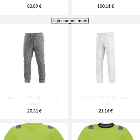
82,89 €
100,11 €
High-contrast mode
CERVA MULTINORM STROKE FR
Blúza LESNÍK, pánska, 182 cm
Nohavice CXS ENZO, pánske,
HV kombinéza
CXS EDWARD Pánske nohavice
pepito
biele
111,60 €
50,50 €
20,31 €
21,16 €