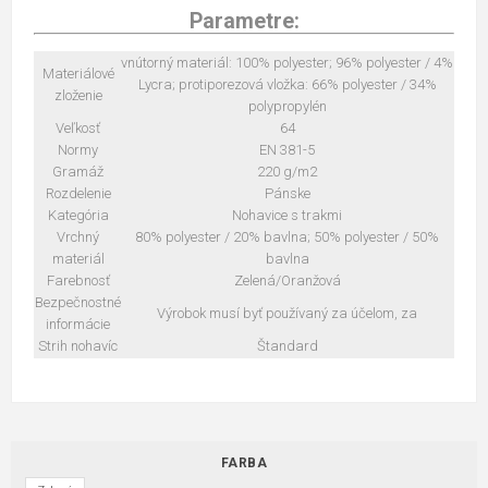
Parametre:
vnútorný materiál: 100% polyester; 96% polyester / 4%
Materiálové
Lycra; protiporezová vložka: 66% polyester / 34%
zloženie
polypropylén
Veľkosť
64
Normy
EN 381-5
Gramáž
220 g/m2
Rozdelenie
Pánske
Kategória
Nohavice s trakmi
Vrchný
80% polyester / 20% bavlna; 50% polyester / 50%
materiál
bavlna
Farebnosť
Zelená/Oranžová
Bezpečnostné
Výrobok musí byť používaný za účelom, za
informácie
Strih nohavíc
Štandard
FARBA