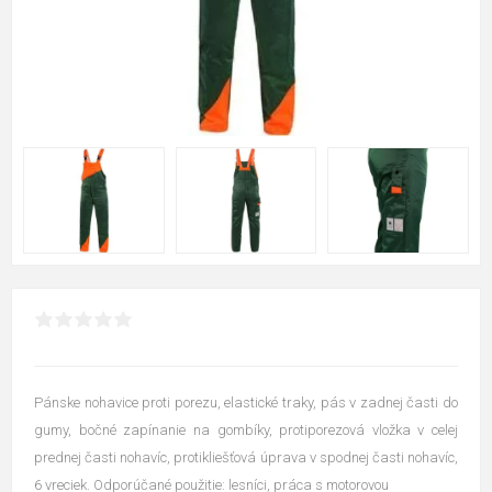
Pánske nohavice proti porezu, elastické traky, pás v zadnej časti do
gumy, bočné zapínanie na gombíky, protiporezová vložka v celej
prednej časti nohavíc, protikliešťová úprava v spodnej časti nohavíc,
6 vreciek. Odporúčané použitie: lesníci, práca s motorovou