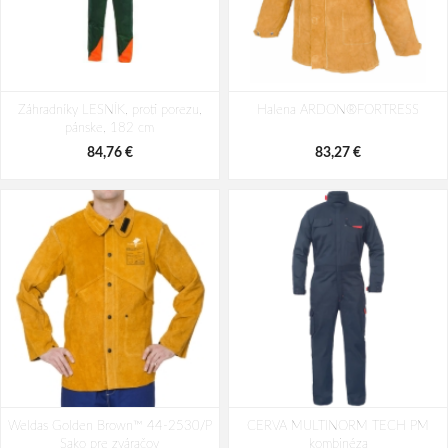
Záhradníky LESNÍK, proti porezu,
Halena ARDON®FORTRESS
pánske, 182 cm
84,76 €
83,27 €
Weldas Golden Brown™ 44-2530/P
CERVA MULTINORM TECH PM
Sako pre zváračov
kombinéza