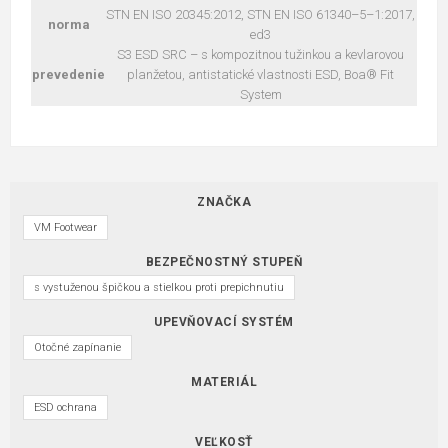
STN EN ISO 20345:2012, STN EN ISO 61340–5–1:2017,
norma
ed3
S3 ESD SRC – s kompozitnou tužinkou a kevlarovou
prevedenie
planžetou, antistatické vlastnosti ESD, Boa® Fit
System
ZNAČKA
VM Footwear
BEZPEČNOSTNÝ STUPEŇ
s vystuženou špičkou a stielkou proti prepichnutiu
UPEVŇOVACÍ SYSTÉM
Otočné zapínanie
MATERIÁL
ESD ochrana
VEĽKOSŤ