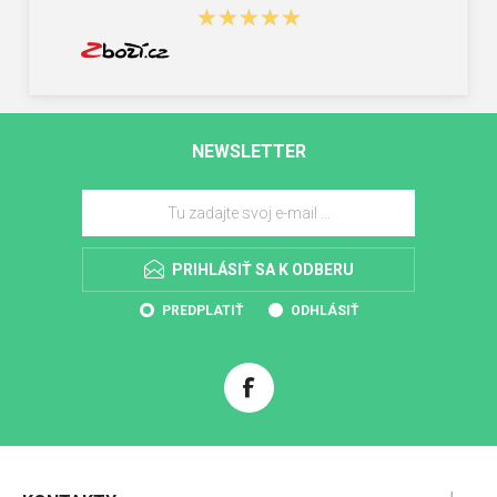
★★★★★
★★★★★
NEWSLETTER
PRIHLÁSIŤ SA K ODBERU
PREDPLATIŤ
ODHLÁSIŤ