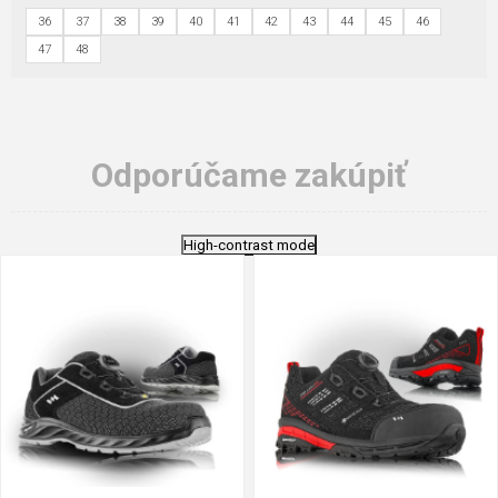
36
37
38
39
40
41
42
43
44
45
46
47
48
Odporúčame zakúpiť
High-contrast mode