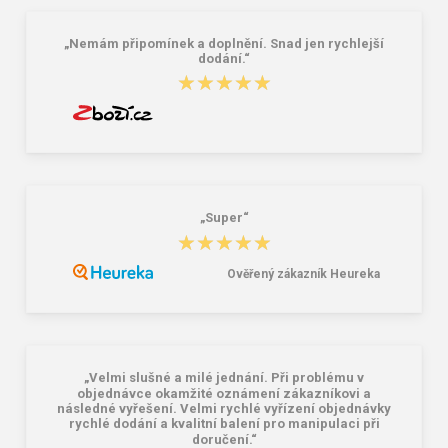
24,72 €
16,07 €
25,40 €
„Nemám připomínek a doplnění. Snad jen rychlejší
dodání.“
★★★★★
★★★★★
„Super“
★★★★★
★★★★★
Ověřený zákazník Heureka
„Velmi slušné a milé jednání. Při problému v
objednávce okamžité oznámení zákazníkovi a
následné vyřešení. Velmi rychlé vyřízení objednávky
rychlé dodání a kvalitní balení pro manipulaci při
doručení.“