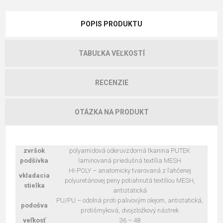
POPIS PRODUKTU
TABUĽKA VEĽKOSTÍ
RECENZIE
OTÁZKA NA PRODUKT
zvršok
polyamidová oderuvzdorná tkanina PUTEK
podšívka
laminovaná priedušná textília MESH
HI-POLY – anatomicky tvarovaná z ľahčenej
vkladacia
polyuretánovej peny potiahnutá textíliou MESH,
stielka
antistatická
PU/PU – odolná proti palivovým olejom, antistatická,
podošva
protišmyková, dvojzložkový nástrek
veľkosť
36 – 48