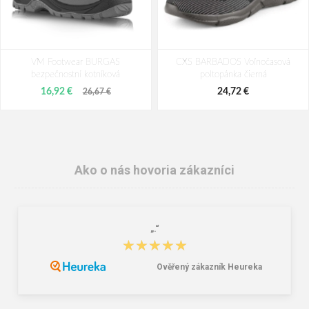
VM Footwear BURGAS
CXS BARBADOS Voľnočasová
bezpečnostní kotníková
poltopánka čierná
16,92 €
24,72 €
26,67 €
Ako o nás hovoria zákazníci
„.“
★★★★★
★★★★★
Ověřený zákazník Heureka
CXS BARBADOS Voľnočasová
VM Footwear BURGAS pracovní
poltopánka šedo-čierna
kotníková