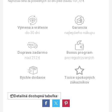
Najnižšia cena za posledných 30 dní pred zľavou:101,72 €
Výmena a vrátenie
Garancia
do 30 dní
najlepšieho nákupu
Doprava zadarmo
Bonus program
nad 212 €
pre registrovaných
Rýchle dodanie
Tisíce spokojných
zákazníkov
Detailná dostupná tabuľka