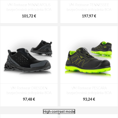
VM Footwear MINNEAPOLIS
VM Footwear TENNESSEE
bezpečnostná poltopánka BOA
bezpečnostná poltopánka BOA
101,72 €
197,97 €
VM Footwear DRESDEN
VM Footwear PESCARA
bezpečnostná poltopánka BOA
bezpečnostná poltopánka BOA
97,48 €
93,24 €
High-contrast mode