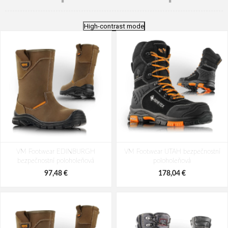
High-contrast mode
VM Footwear EDINBURGH
VM Footwear UTAH bezpečnostní
bezpečnostní poloholeňová
poloholeňová
97,48 €
178,04 €