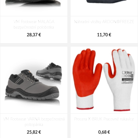
VM Footwear UTAH pracovní
VM 6580-O2 BLACKBURN
VM Footwear MALAGA
poloholeňová
Náhradní vložky ARDON®FREEZE
Pracovná Poloholeňová obuv
bezpečnostní polobotka
169,56 €
94,93 €
28,37 €
11,70 €
VM Footwear VARNA bezpečnostná
Procera X-BRUK Pracovné rukavice
poltopánka
25,82 €
0,68 €