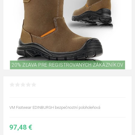
20% ZĽAVA PRE REGISTROVANÝCH ZÁKAZNÍKOV
VM Footwear EDINBURGH bezpečnostní poloholeňová
97,48 €