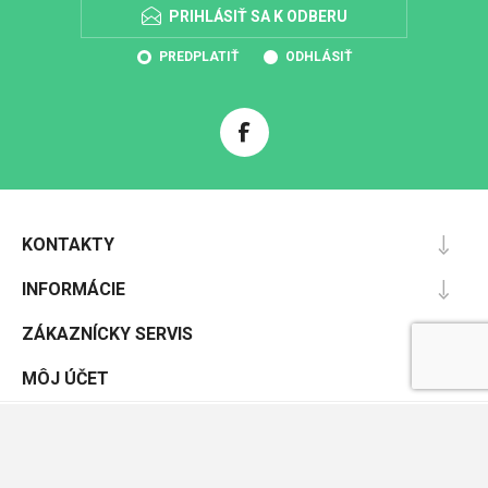
PRIHLÁSIŤ SA K ODBERU
PREDPLATIŤ
ODHLÁSIŤ
KONTAKTY
INFORMÁCIE
ZÁKAZNÍCKY SERVIS
MÔJ ÚČET
Powered by
nopCommerce
Designed by
Nop-Templates.com
Copyright © 2026 Pracovnáochrana.sk. Všetky práva vyhradené.