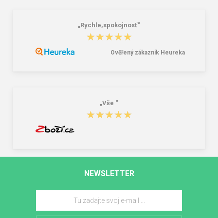
„Rychle,spokojnosť“
★★★★★
★★★★★
Ověřený zákazník Heureka
„Vše “
★★★★★
★★★★★
NEWSLETTER