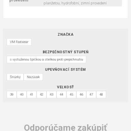
provedení
planžetou, hydrofobní, zimní provedení
ZNAČKA
VM Footwear
BEZPEČNOSTNÝ STUPEŇ
s vystuženou špičkou a stielkou proti prepichnutiu
UPEVŇOVACÍ SYSTÉM
Šnúrky
Nazúvak
VEĽKOSŤ
39
40
41
42
43
44
45
46
47
48
Odporúčame zakúpiť