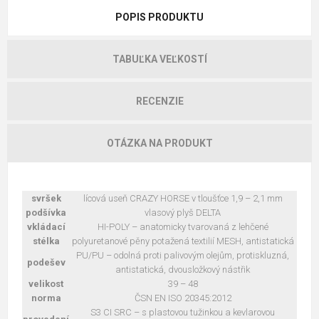
POPIS PRODUKTU
TABUĽKA VEĽKOSTÍ
RECENZIE
OTÁZKA NA PRODUKT
svršek
lícová useň CRAZY HORSE v tloušťce 1,9 – 2,1 mm
podšívka
vlasový plyš DELTA
vkládací
HI-POLY – anatomicky tvarovaná z lehčené
stélka
polyuretanové pěny potažená textilií MESH, antistatická
PU/PU – odolná proti palivovým olejům, protiskluzná,
podešev
antistatická, dvousložkový nástřik
velikost
39 – 48
norma
ČSN EN ISO 20345:2012
S3 CI SRC – s plastovou tužinkou a kevlarovou