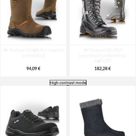
VM Footwear EDINBURGH pracovní
VM Footwear BELFAST
poloholeňová
bezpečnostní poloholeňová,
ANTICUT
94,09 €
182,28 €
High-contrast mode