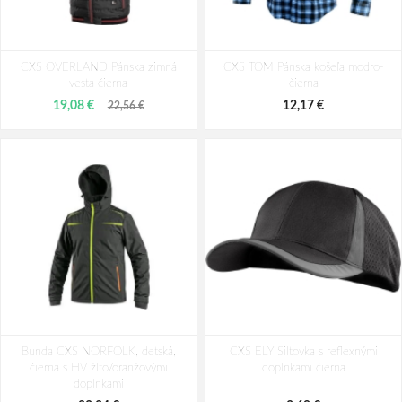
CXS RENO Pracovná vesta zimná
ARDON®SIMHIT Softshellová vesta
CXS OVERLAND Pánska zimná
červená
CXS TOM Pánska košeľa modro-
čierna
vesta čierna
čierna
33,20 €
29,00 €
19,08 €
12,17 €
22,56 €
Bunda CXS NORFOLK, detská,
CXS ELY Šiltovka s reflexnými
čierna s HV žlto/oranžovými
doplnkami čierna
doplnkami