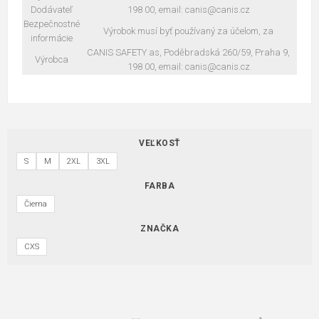
Dodávateľ
198 00, email: canis@canis.cz
Bezpečnostné
Výrobok musí byť používaný za účelom, za
informácie
CANIS SAFETY as, Poděbradská 260/59, Praha 9,
Výrobca
198 00, email: canis@canis.cz
VEĽKOSŤ
S
M
2XL
3XL
FARBA
Čierna
ZNAČKA
CXS