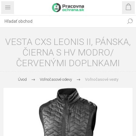
VESTA CXS LEONIS II, PÁNSKA,
ČIERNA S HV MODRO/
ČERVENÝMI DOPLNKAMI
Úvod
Voľnočasové odevy
Voľnočasové vesty