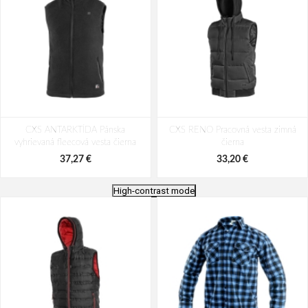
CXS ANTARKTÍDA Pánska
CXS RENO Pracovná vesta zimná
vyhrievaná fleecová vesta čierna
čierna
37,27 €
33,20 €
High-contrast mode