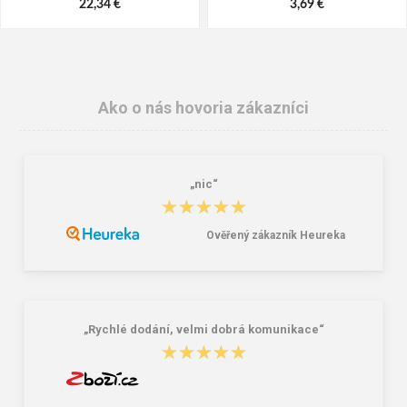
22,34 €
3,69 €
Ako o nás hovoria zákazníci
„nic“
★★★★★
★★★★★
Ověřený zákazník Heureka
Mikina CXS ARYN, pánska, čierna
PRE100 Pánska vesta zimná
22,34 €
21,16 €
32,73 €
„Rychlé dodání, velmi dobrá komunikace“
★★★★★
★★★★★