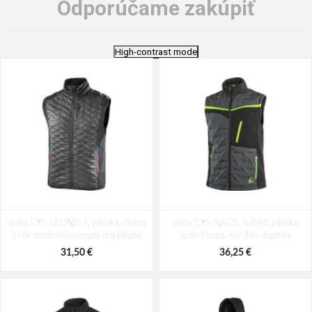
Odporúčame zakúpiť
High-contrast mode
Vesta CXS LEONIS II, pánska, čierna
Vesta CXS NAOS, hybrid, pánska,
s HV modro/červenými doplnkami
šedo-čierna, HV žlté doplnky
31,50 €
36,25 €