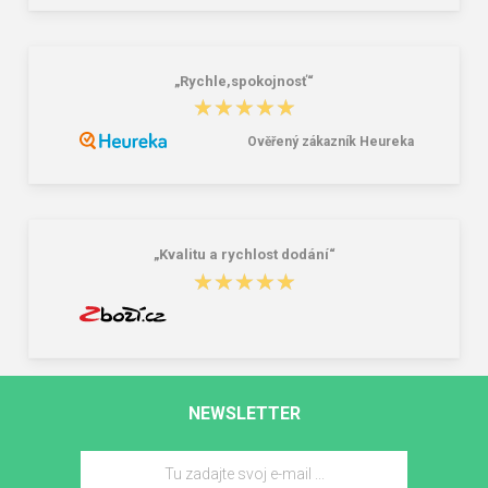
„Rychle,spokojnosť“
★★★★★
★★★★★
Ověřený zákazník Heureka
„Kvalitu a rychlost dodání“
★★★★★
★★★★★
NEWSLETTER