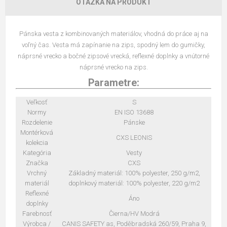
OTÁZKA NA PRODUKT
Pánska vesta z kombinovaných materiálov, vhodná do práce aj na
voľný čas. Vesta má zapínanie na zips, spodný lem do gumičky,
náprsné vrecko a bočné zipsové vrecká, reflexné doplnky a vnútorné
náprsné vrecko na zips.
Parametre:
Veľkosť
S
Normy
EN ISO 13688
Rozdelenie
Pánske
Montérková
CXS LEONIS
kolekcia
Kategória
Vesty
Značka
CXS
Vrchný
Základný materiál: 100% polyester, 250 g/m2,
materiál
doplnkový materiál: 100% polyester, 220 g/m2
Reflexné
Áno
doplnky
Farebnosť
Čierna/HV Modrá
Výrobca /
CANIS SAFETY as, Poděbradská 260/59, Praha 9,