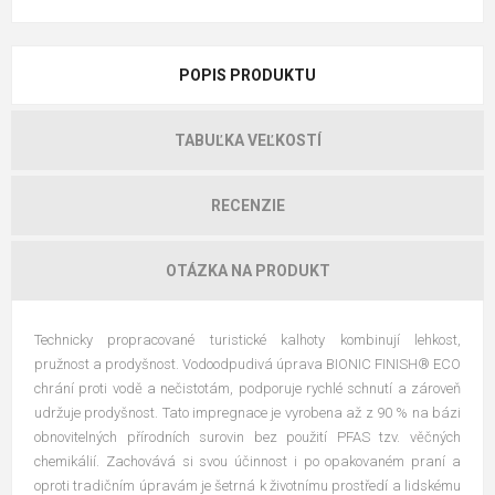
POPIS PRODUKTU
TABUĽKA VEĽKOSTÍ
RECENZIE
OTÁZKA NA PRODUKT
Technicky propracované turistické kalhoty kombinují lehkost,
pružnost a prodyšnost. Vodoodpudivá úprava BIONIC FINISH® ECO
chrání proti vodě a nečistotám, podporuje rychlé schnutí a zároveň
udržuje prodyšnost. Tato impregnace je vyrobena až z 90 % na bázi
obnovitelných přírodních surovin bez použití PFAS tzv. věčných
chemikálií. Zachovává si svou účinnost i po opakovaném praní a
oproti tradičním úpravám je šetrná k životnímu prostředí a lidskému