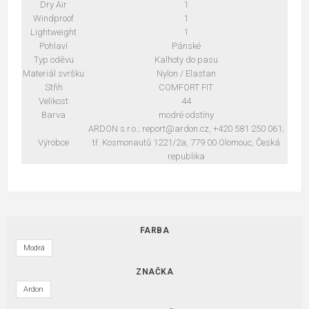
Dry Air
1
Windproof
1
Lightweight
1
Pohlaví
Pánské
Typ oděvu
Kalhoty do pasu
Materiál svršku
Nylon / Elastan
Střih
COMFORT FIT
Velikost
44
Barva
modré odstíny
ARDON s.r.o.; report@ardon.cz, +420 581 250 061;
Výrobce
tř. Kosmonautů 1221/2a, 779 00 Olomouc, Česká
republika
FARBA
Modrá
ZNAČKA
Ardon