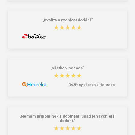
ARDON®ATROCLIM tmavě šedá
stredne modrá
21,12 €
5,47 €
10,52 €
„Kvalita a rychlost dodání“
★★★★★
★★★★★
„všetko v pohode“
★★★★★
★★★★★
Ověřený zákazník Heureka
„Nemám připomínek a doplnění. Snad jen rychlejší
dodání.“
★★★★★
★★★★★