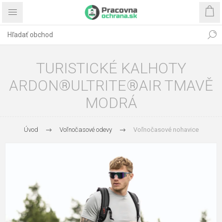
TURISTICKÉ KALHOTY
ARDON®ULTRITE®AIR TMAVĚ
MODRÁ
Úvod
Voľnočasové odevy
Voľnočasové nohavice