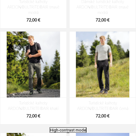
Turistické kalhoty
Dámské turistické kalhoty
ARDON®ULTRITE®AIR tmavě
ARDON®ULTRITE®AIR tmavě
modrá
modrá
72,00 €
72,00 €
Turistické kalhoty
Turistické kalhoty
ARDON®ULTRITE®AIR khaki
ARDON®ULTRITE®AIR černá
72,00 €
72,00 €
High-contrast mode