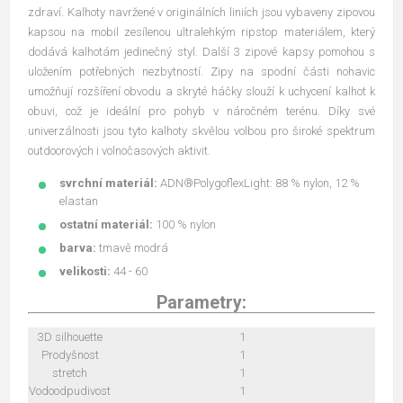
zdraví. Kalhoty navržené v originálních liniích jsou vybaveny zipovou
kapsou na mobil zesílenou ultralehkým ripstop materiálem, který
dodává kalhotám jedinečný styl. Další 3 zipové kapsy pomohou s
uložením potřebných nezbytností. Zipy na spodní části nohavic
umožňují rozšíření obvodu a skryté háčky slouží k uchycení kalhot k
obuvi, což je ideální pro pohyb v náročném terénu. Díky své
univerzálnosti jsou tyto kalhoty skvělou volbou pro široké spektrum
outdoorových i volnočasových aktivit.
svrchní materiál:
ADN®PolygoflexLight: 88 % nylon, 12 %
elastan
ostatní materiál:
100 % nylon
barva:
tmavě modrá
velikosti:
44 - 60
Parametry:
3D silhouette
1
Prodyšnost
1
stretch
1
Vodoodpudivost
1