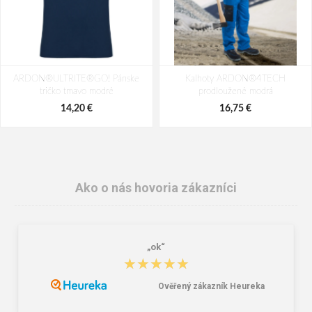
ARDON®ULTRITE®GO! Pánske
Kalhoty ARDON®4TECH
tričko tmavo modré
prodloužené modrá
14,20 €
16,75 €
Ako o nás hovoria zákazníci
„ok“
★★★★★
★★★★★
Ověřený zákazník Heureka
Funkční kalhoty
ARDON TRENDY Polokošeľa