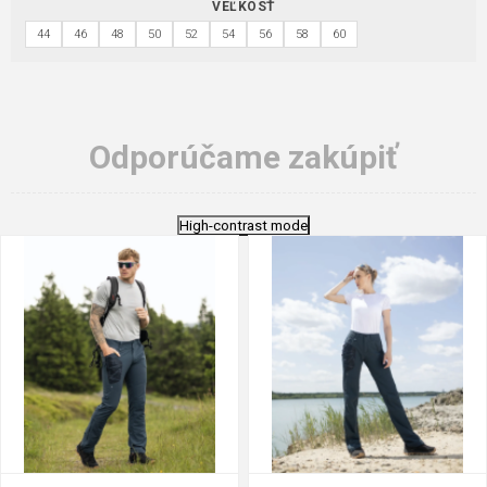
VEĽKOSŤ
44
46
48
50
52
54
56
58
60
Odporúčame zakúpiť
High-contrast mode