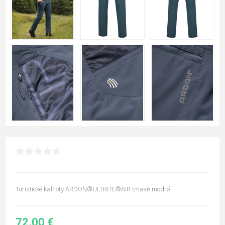
Turistické kalhoty ARDON®ULTRITE®AIR tmavě modrá
72,00 €