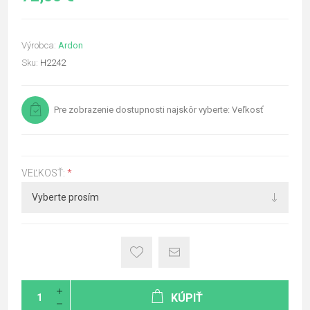
Výrobca:
Ardon
Sku:
H2242
Pre zobrazenie dostupnosti najskôr vyberte: Veľkosť
VEĽKOSŤ:
*
KÚPIŤ