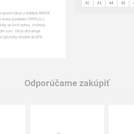
42
43
44
45
pracovní obuv z kolekce 4WIDE
má novou podešev ORFEUS s
íky se širší nohou. Vrchový
odní usní. Obuv obsahuje
u tyto boty vhodné do EPA
Odporúčame zakúpiť