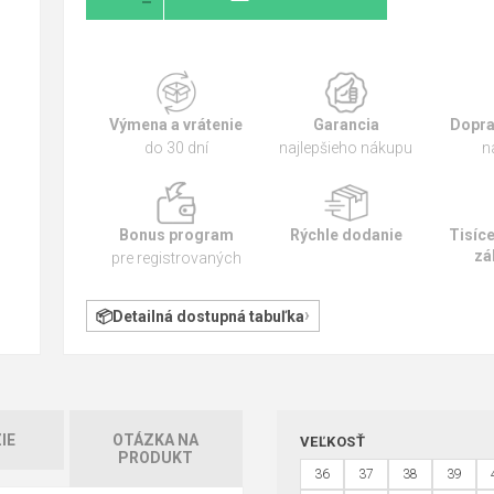
Výmena a vrátenie
Garancia
Dopra
do 30 dní
najlepšieho nákupu
n
Bonus program
Rýchle dodanie
Tisíc
zá
pre registrovaných
Detailná dostupná tabuľka
IE
OTÁZKA NA
VEĽKOSŤ
PRODUKT
36
37
38
39