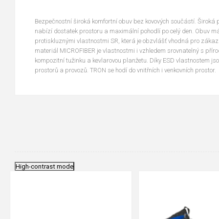
Bezpečnostní široká komfortní obuv bez kovových součástí. Široká 
nabízí dostatek prostoru a maximální pohodlí po celý den. Obuv 
protiskluznými vlastnostmi SR, která je obzvlášť vhodná pro zákazn
materiál MICROFIBER je vlastnostmi i vzhledem srovnatelný s přír
kompozitní tužinku a kevlarovou planžetu. Díky ESD vlastnostem jso
prostorů a provozů. TRON se hodí do vnitřních i venkovních prostor.
High-contrast mode