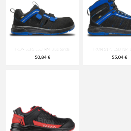
TRON S1PS ESD NM Blue Sandal
TRON S1PS ESD NM B
50,84 €
55,04 €