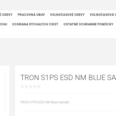
É ODEVY
PRACOVNÁ OBUV
VOĽNOČASOVÉ ODEVY
VOĽNOČASOVÁ 
UCHU
OCHRANA DÝCHACÍCH CIEST
OSTATNÉ OCHRANNÉ POMÔCKY
TRON S1PS ESD NM BLUE S
TRON S1PS ESD NM Blue Sandal