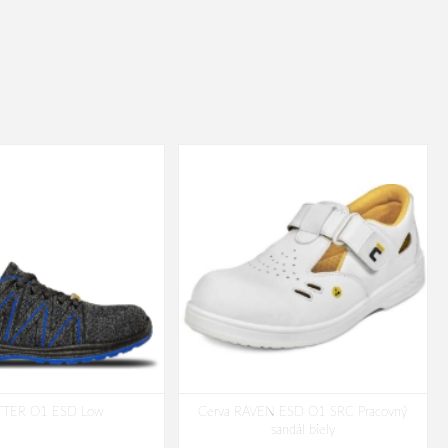
TTER O1 ESD Low
Cerva RAVEN ESD O1 SRC Pracovný
sandál biely