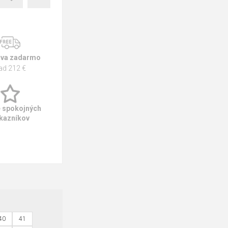
va zadarmo
ad 212 €
e spokojných
kazníkov
40
41