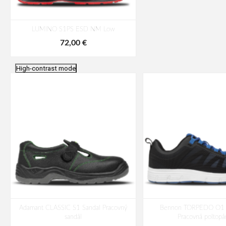
LUMINO S1PS ESD NM Low
72,00 €
High-contrast mode
Adamant CLASSIC S1 Sandal Pracovný
Bennon TORPEDO O1 
sandál
Pracovná poltopá