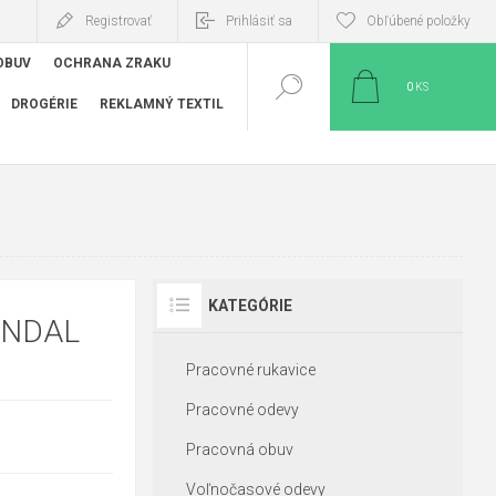
Registrovať
Prihlásiť sa
Obľúbené položky
OBUV
OCHRANA ZRAKU
0
KS
DROGÉRIE
REKLAMNÝ TEXTIL
KATEGÓRIE
ANDAL
Pracovné rukavice
Pracovné odevy
Pracovná obuv
Voľnočasové odevy