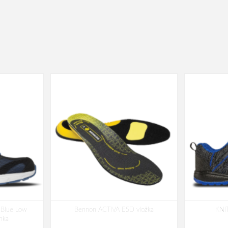
Blue Low
Bennon ACTIVA ESD vložka
KNI
nka