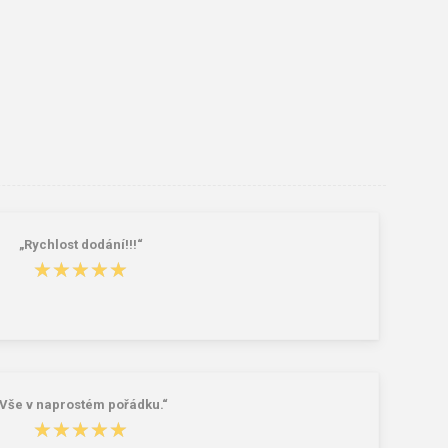
„Rychlost dodání!!!“
★★★★★
★★★★★
„Vše v naprostém pořádku.“
★★★★★
★★★★★