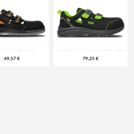
1PS ESD NM Sandal
WIDEON S1PS ESD NM 4WIDE Sandal
49,57 €
79,25 €