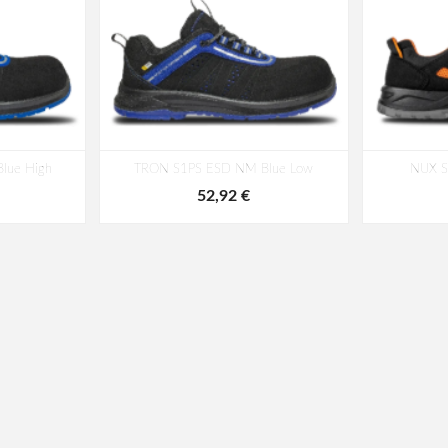
lue High
TRON S1PS ESD NM Blue Low
NUX S
52,92 €