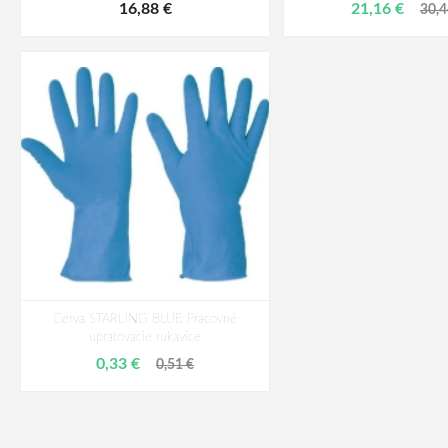
16,88 €
21,16 €
30,4
Cerva STARLING BLUE Pracovné
upratovacie rukavice
0,33 €
0,51 €