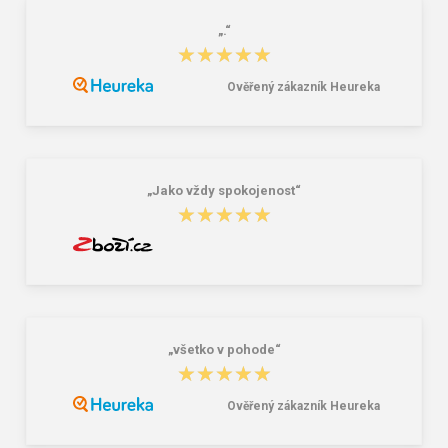
„.“
★★★★★
★★★★★
Ověřený zákazník Heureka
CXS AMET Pracovné rukavice
Rukavice CXS LEDA, antivibračné,
antivibračné
celokožené
6,49 €
8,86 €
„Jako vždy spokojenost“
★★★★★
★★★★★
„všetko v pohode“
★★★★★
★★★★★
Ověřený zákazník Heureka