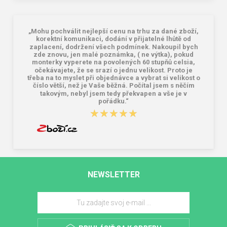
„Mohu pochválit nejlepší cenu na trhu za dané zboží,
korektní komunikaci, dodání v přijatelné lhůtě od
zaplacení, dodržení všech podmínek. Nakoupil bych
zde znovu, jen malé poznámka, ( ne výtka), pokud
monterky vyperete na povolených 60 stupňů celsia,
očekávajete, že se srazí o jednu velikost. Proto je
třeba na to myslet při objednávce a vybrat si velikost o
číslo větší, než je Vaše běžná. Počítal jsem s něčím
takovým, nebyl jsem tedy překvapen a vše je v
pořádku.“
★★★★★
★★★★★
NEWSLETTER