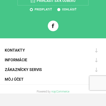
PRIHLÁSIŤ SA K ODBERU
PREDPLATIŤ
ODHLÁSIŤ
KONTAKTY
INFORMÁCIE
ZÁKAZNÍCKY SERVIS
MÔJ ÚČET
Powered by
nopCommerce
Designed by
Nop-Templates.com
Copyright © 2026 Pracovnáochrana.sk. Všetky práva vyhradené.