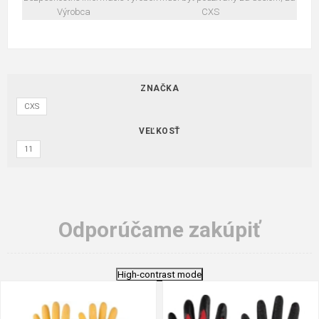
Výrobca
CXS
ZNAČKA
CXS
VEĽKOSŤ
11
Odporúčame zakúpiť
High-contrast mode