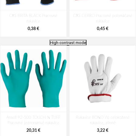
CXS BRITA BLACK Pracovné
CXS CERRO Pracovné polomáčané
rukavice
rukavice
0,38 €
0,45 €
High-contrast mode
CXS SILOLI Pracovné rukavice
CXS TURI Pracovné polomáčané
Ansell 92-500 TOUCH N TUFF
antistatické
Rukavice BONO W, celokožené
rukavice
Pracovné jednorazové rukavice
rukavice, zimné
0,83 €
1,45 €
20,31 €
3,22 €