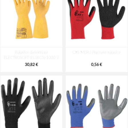
Rukavice dielektrické
CXS MERU Pracovné rukavice
ELECTROSOFT (ELSEC5) 1000 V
30,82 €
0,56 €