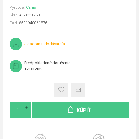
Výrobca:
Canis
Sku:
365000125011
EAN:
8591940061876
Skladom u dodávateľa
Predpokladané doručenie
17.08.2026
KÚPIŤ