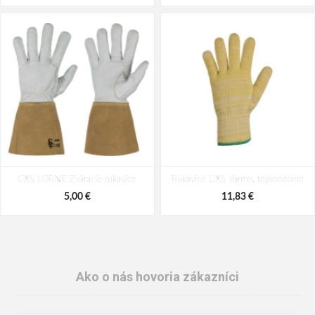
CXS LORNE Zváracie rukavice
Rukavice CXS Varmo, teploodolné
5,00 €
11,83 €
Ako o nás hovoria zákazníci