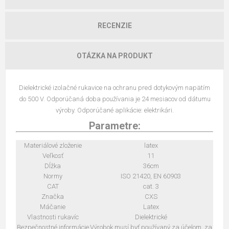
RECENZIE
OTÁZKA NA PRODUKT
Dielektrické izolačné rukavice na ochranu pred dotykovým napätím
do 500 V. Odporúčaná doba používania je 24 mesiacov od dátumu
výroby. Odporúčané aplikácie: elektrikári.
Parametre:
Materiálové zloženie
latex
Veľkosť
11
Dĺžka
36cm
Normy
ISO 21420, EN 60903
CAT
cat. 3
Značka
CXS
Máčanie
Latex
Vlastnosti rukavíc
Dielektrické
Bezpečnostné informácie
Výrobok musí byť používaný za účelom, za