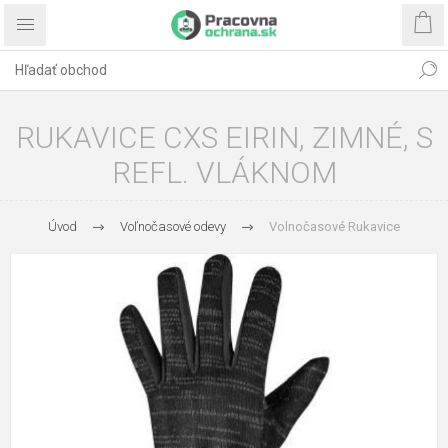
RUKAVICE CXS EIRIN, ZIMNÉ, S
REFL. VLÁKNOM
Úvod
Voľnočasové odevy
Volnočasové Rukavice