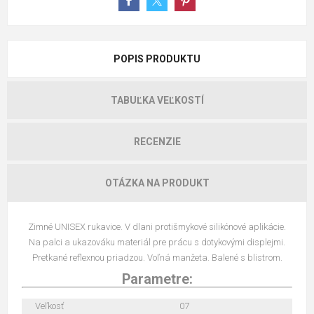
POPIS PRODUKTU
TABUĽKA VEĽKOSTÍ
RECENZIE
OTÁZKA NA PRODUKT
Zimné UNISEX rukavice. V dlani protišmykové silikónové aplikácie.
Na palci a ukazováku materiál pre prácu s dotykovými displejmi.
Pretkané reflexnou priadzou. Voľná manžeta. Balené s blistrom.
Parametre:
Veľkosť
07