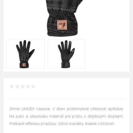
Zimné UNISEX rukavice. V dlani protišmykové silikónové aplikácie.
Na palci a ukazováku materiál pre prácu s dotykovými displejmi.
Pretkané reflexnou priadzou. Voľná manžeta. Balené s blistrom.