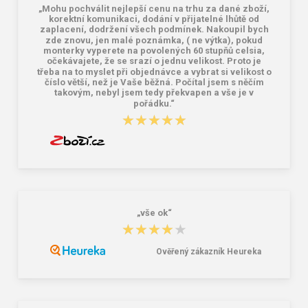
„Mohu pochválit nejlepší cenu na trhu za dané zboží,
korektní komunikaci, dodání v přijatelné lhůtě od
zaplacení, dodržení všech podmínek. Nakoupil bych
zde znovu, jen malé poznámka, ( ne výtka), pokud
monterky vyperete na povolených 60 stupňů celsia,
očekávajete, že se srazí o jednu velikost. Proto je
třeba na to myslet při objednávce a vybrat si velikost o
číslo větší, než je Vaše běžná. Počítal jsem s něčím
takovým, nebyl jsem tedy překvapen a vše je v
pořádku.“
★★★★★
★★★★★
„vše ok“
★★★★★
★★★★★
Ověřený zákazník Heureka