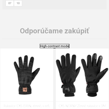
07
10
Odporúčame zakúpiť
High-contrast mode
Rukavice CXS EIRIN, zimné, s refl.
CXS NORNY Zimné rukavice s 3M