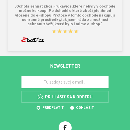
„Ochota sehnat zboží-rukavice,které nebyly v obchodě
možné ke koupi.Po dohodě o které zboží jde,ihned
vložené do e-shopu.Protože v tomto obchodě nakupuji
ochranné prostředky,tak jsem ráda za možnost
sehnání zboží,které bylo i mimo e-shop.“
★★★★★
★★★★★
NEWSLETTER
PRIHLÁSIŤ SA K ODBERU
PREDPLATIŤ
ODHLÁSIŤ