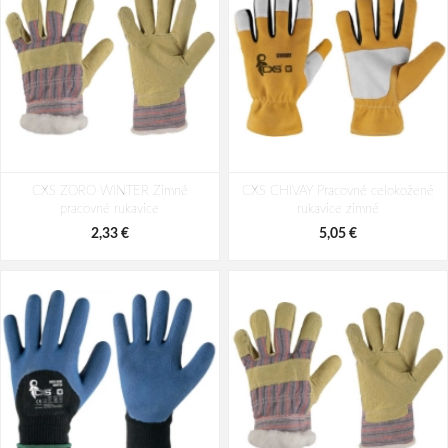
Beechfield B310 Softshellové
Myrtle Beach MB 7980 Melírované
CXS ZORO WINTER Zimné
športové rukavice
CXS CHIVAY Pracovné celokožené
pletené rukavice
pracovné rukavice
rukavice zimné
9,50 €
6,78 €
2,33 €
5,05 €