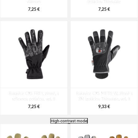
vláknom
izoláciou Thinsulate
7,25 €
7,25 €
Rukavice CXS FREY, zimné, s
Rukavice CXS METIS W, zimné s
reflexnou potlačou, vel. 8
3M izoláciou Thinsulate, veľ. 9
7,25 €
9,33 €
High-contrast mode