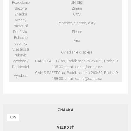
Rozdelenie
UNISEX
Sezóna
Zimné
Značka
CXS
Vrchný
Polyester, elastan, akryl
materiál
Podšívka
Fleece
Reflexné
Áno
doplnky
Vlastnosti
Ovládanie displeja
rukavíc
Výrobca /
CANIS SAFETY as, Poděbradská 260/59, Praha 9,
Dodávateľ
198 00, email: canis@canis.cz
CANIS SAFETY as, Poděbradská 260/59, Praha 9,
Výrobca
198 00, email: canis@canis.cz
ZNAČKA
CXS
VEĽKOSŤ