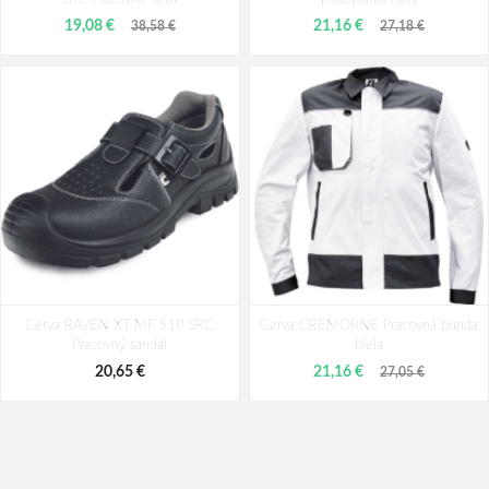
39,73 €
42,36 €
59,32 €
19,08 €
21,16 €
38,58 €
27,18 €
Cerva RAVEN XT MF S1P SRC
Cerva CREMORNE Pracovná bunda
Pracovný sandál
biela
20,65 €
21,16 €
27,05 €