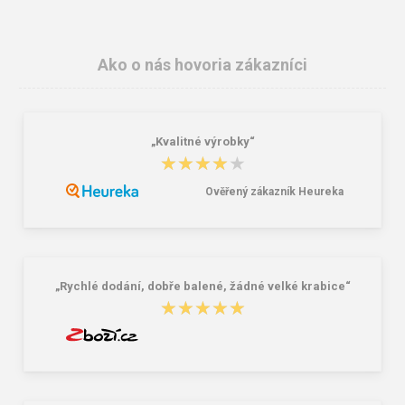
Ako o nás hovoria zákazníci
„Kvalitné výrobky“
Cerva TRITON Pracovná zateplená
Cerva MONTROSE Pracovná
★★★★★
★★★★★
vesta červená
montérková bunda biela
11,02 €
13,02 €
Ověřený zákazník Heureka
„Rychlé dodání, dobře balené, žádné velké krabice“
★★★★★
★★★★★