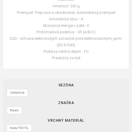
Hmotnosť: 360 g
Priemysel: Preprava a skladovanie, Automobilový priemysel
Antistatická obuv - A
Absorpcia energie v päte - E
Protišmyková podošva - SR (A/B/C)
ESD - ochrana elektronických súčiastok pred elektrostatickými javmi
(EN 61340)
Podošva odolná olejom - FO
Priedušný zvršok
SEZÓNA
Celoročná
ZNAČKA
Raven
VRCHNÝ MATERIÁL
Koža/TEXTIL