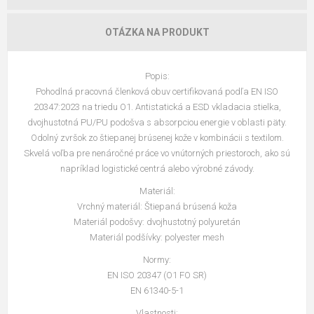
OTÁZKA NA PRODUKT
Popis:
Pohodlná pracovná členková obuv certifikovaná podľa EN ISO
20347:2023 na triedu O1. Antistatická a ESD vkladacia stielka,
dvojhustotná PU/PU podošva s absorpciou energie v oblasti päty.
Odolný zvršok zo štiepanej brúsenej kože v kombinácii s textilom.
Skvelá voľba pre nenáročné práce vo vnútorných priestoroch, ako sú
napríklad logistické centrá alebo výrobné závody.
Materiál:
Vrchný materiál: Štiepaná brúsená koža
Materiál podošvy: dvojhustotný polyuretán
Materiál podšívky: polyester mesh
Normy:
EN ISO 20347 (O1 FO SR)
EN 61340-5-1
Vlastnosti: