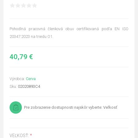
Pohodlná pracovná členková obuv certifikovaná podľa EN ISO
20347:2023 na triedu O1.
40,79 €
Výrobca:
Cerva
Sku:
02020893C4
Pre zobrazenie dostupnosti najskôr vyberte: Veľkosť
VEĽKOSŤ:
*