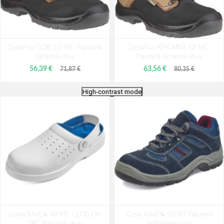
DeltaPlus GOBI S3 SRC Pracovná
DeltaPlus ATACAMA S3 SRC
členková obuv
Pracovná členková obuv
56,39 €
63,56 €
71,87 €
80,35 €
High-contrast mode
RAVEN XT MF S3 SRC Pracovná
Bennon FARMIS S3 Winter High
Cerva RAVEN WHITE CLOG OB
členková obuv
Cerva RAVEN SPORT Pracovná
Pracovná členková obuv
SRC Pracovná obuv
poltopánka navy