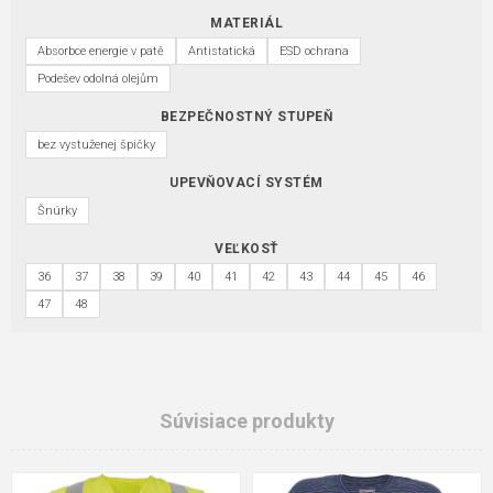
MATERIÁL
Absorbce energie v patě
Antistatická
ESD ochrana
Podešev odolná olejům
BEZPEČNOSTNÝ STUPEŇ
bez vystuženej špičky
UPEVŇOVACÍ SYSTÉM
Šnúrky
VEĽKOSŤ
36
37
38
39
40
41
42
43
44
45
46
47
48
Súvisiace produkty