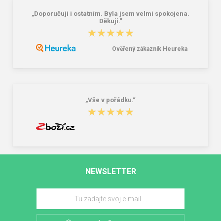
„Doporučuji i ostatním. Byla jsem velmi spokojena.
Děkuji.“
★★★★★
★★★★★
Ověřený zákazník Heureka
„Vše v pořádku.“
★★★★★
★★★★★
NEWSLETTER