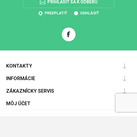
PRIHLÁSIŤ SA K ODBERU
PREDPLATIŤ
ODHLÁSIŤ
KONTAKTY
INFORMÁCIE
ZÁKAZNÍCKY SERVIS
MÔJ ÚČET
Powered by
nopCommerce
Designed by
Nop-Templates.com
Copyright © 2026 Pracovnáochrana.sk. Všetky práva vyhradené.