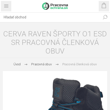
CERVA RAVEN ŠPORTY O1 ESD
SR PRACOVNÁ ČLENKOVÁ
OBUV
Úvod
Pracovná obuv
Pracovná členková obuv