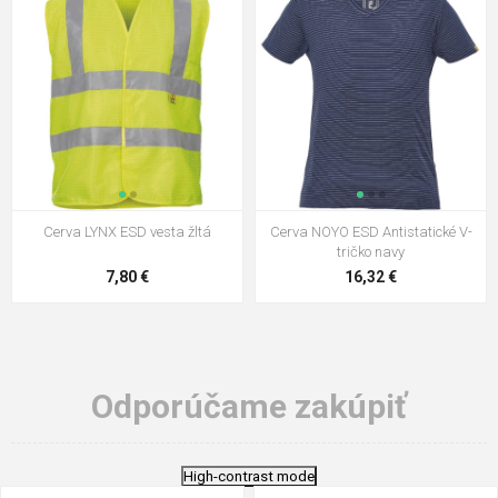
Cerva LYNX ESD vesta žltá
Cerva NOYO ESD Antistatické V-
tričko navy
7,80 €
16,32 €
Odporúčame zakúpiť
High-contrast mode