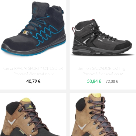
Cerva RAVEN ŠPORTY O1 ESD SR
Bennon SALVADOR O2 High
Pracovná členková obuv
Pracovná členková obuv
40,79 €
50,84 €
72,00 €