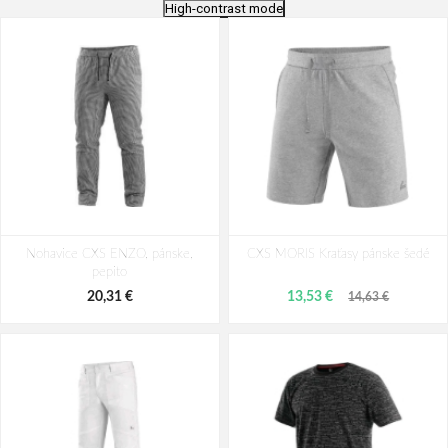
High-contrast mode
Procera Pánske spodky šedé
Procera Pánske spodky modré
Nohavice CXS ENZO, pánske,
CXS MORIS Kraťasy pánske šedé
5,47 €
5,47 €
pepito
20,31 €
13,53 €
14,63 €