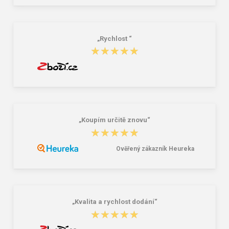
4,20 €
11,15 €
„Rychlost “
★★★★★
★★★★★
„Koupím určitě znovu“
★★★★★
★★★★★
Ověřený zákazník Heureka
„Kvalita a rychlost dodání“
★★★★★
★★★★★