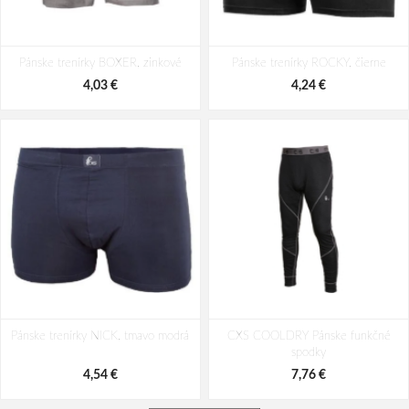
Pánske trenírky BOXER, zinkové
Pánske trenírky ROCKY, čierne
4,03 €
4,24 €
Pánske trenírky NICK, tmavo modrá
CXS COOLDRY Pánske funkčné
spodky
4,54 €
7,76 €