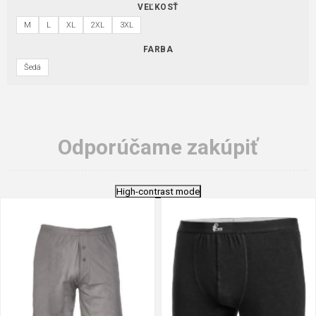
VEĽKOSŤ
M
L
XL
2XL
3XL
FARBA
Šedá
Odporúčame zakúpiť
High-contrast mode