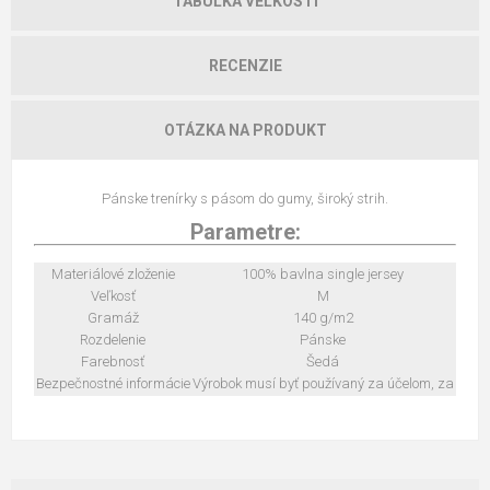
TABUĽKA VEĽKOSTÍ
RECENZIE
OTÁZKA NA PRODUKT
Pánske trenírky s pásom do gumy, široký strih.
Parametre:
Materiálové zloženie
100% bavlna single jersey
Veľkosť
M
Gramáž
140 g/m2
Rozdelenie
Pánske
Farebnosť
Šedá
Bezpečnostné informácie
Výrobok musí byť používaný za účelom, za