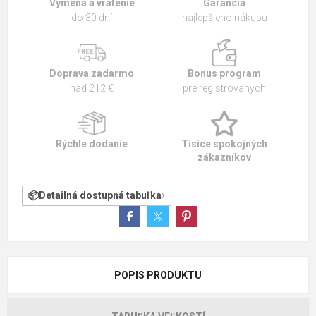
Výmena a vrátenie
Garancia
do 30 dní
najlepšieho nákupu
Doprava zadarmo
Bonus program
nad 212 €
pre registrovaných
Rýchle dodanie
Tisíce spokojných
zákazníkov
Detailná dostupná tabuľka
POPIS PRODUKTU