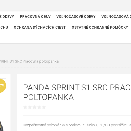
É ODEVY
PRACOVNÁ OBUV
VOĽNOČASOVÉ ODEVY
VOĽNOČASOVÁ 
UCHU
OCHRANA DÝCHACÍCH CIEST
OSTATNÉ OCHRANNÉ POMÔCKY
PRINT S1 SRC Pracovná poltopánka
2%
PANDA SPRINT S1 SRC PRA
POLTOPÁNKA
Bezpečnostné poltopánky s oceľovou tužinkou, PU/PU podrážkou a 