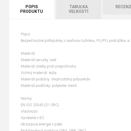
POPIS
TABUĽKA
RECENZ
PRODUKTU
VEĽKOSTÍ
Popis:
Bezpečnostné poltopánky s oceľovou tužinkou, PU/PU podrážkou a z
Materiál:
Materiál ceruzky: oceľ
Materiál stielky proti prepichnutiu:
Vrchný materiál: koža
Materiál podošvy: dvojhustotný polyuretán
Materiál podšívky: polyester mesh
Normy:
EN ISO 20345 (S1 SRC)
Vlastnosti:
Vyrobené v EÚ
Absorpcia energie v päte
Protišmyková podošva (SRA, SRB, SRC)