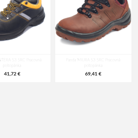
NTERA S3 SRC Pracovná
Panda MIURA S3 SRC Pracovná
poltopánka
poltopánka
41,72 €
69,41 €