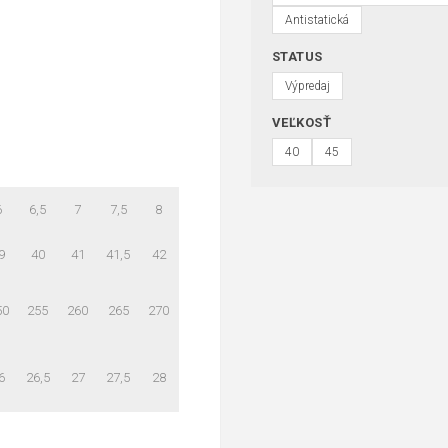
Antistatická
STATUS
Výpredaj
VEĽKOSŤ
40
45
6
6,5
7
7,5
8
9
40
41
41,5
42
50
255
260
265
270
6
26,5
27
27,5
28