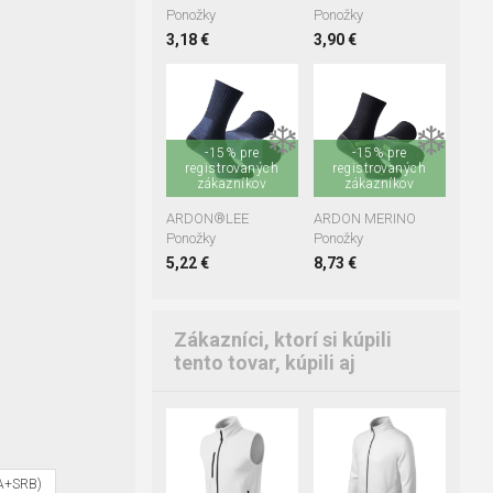
Ponožky
Ponožky
3,18 €
3,90 €
36-38
39-41
36-38
39-41
42-45
46-48
42-45
46-48
❄️
❄️
-15% pre
-15% pre
registrovaných
registrovaných
zákazníkov
zákazníkov
ARDON®LEE
ARDON MERINO
Ponožky
Ponožky
5,22 €
8,73 €
Zákazníci, ktorí si kúpili
tento tovar, kúpili aj
XS
S
M
L
S
M
L
XL
XL
2XL
3XL
2XL
3XL
RA+SRB)