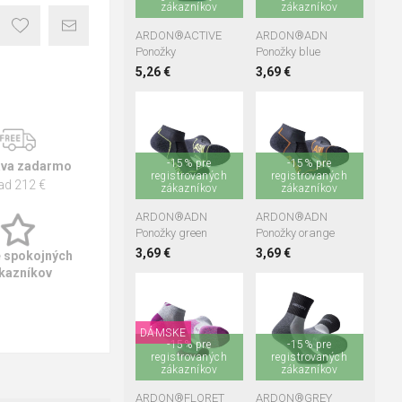
zákazníkov
zákazníkov
ARDON®ACTIVE
ARDON®ADN
Ponožky
Ponožky blue
5,26 €
3,69 €
36-38
39-41
36-38
39-41
42-45
46-48
42-45
46-48
-15% pre
-15% pre
va zadarmo
registrovaných
registrovaných
ad 212 €
zákazníkov
zákazníkov
ARDON®ADN
ARDON®ADN
Ponožky green
Ponožky orange
3,69 €
3,69 €
e spokojných
kazníkov
35-38
39-42
36-38
39-41
42-45
46-48
DÁMSKE
-15% pre
-15% pre
registrovaných
registrovaných
zákazníkov
zákazníkov
ARDON®FLORET
ARDON®GREY