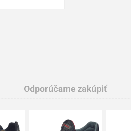
Odporúčame zakúpiť