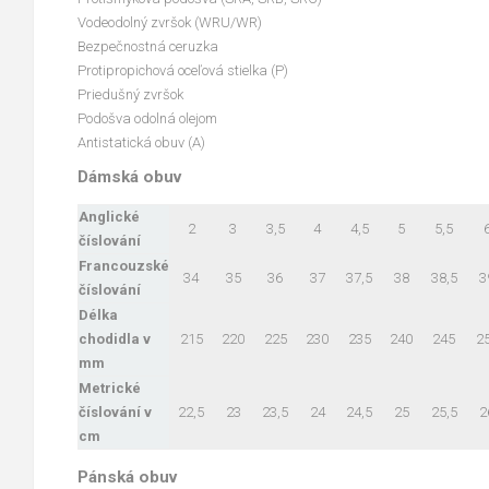
Vodeodolný zvršok (WRU/WR)
Bezpečnostná ceruzka
Protipropichová oceľová stielka (P)
Priedušný zvršok
Podošva odolná olejom
Antistatická obuv (A)
Dámská obuv
Anglické
2
3
3,5
4
4,5
5
5,5
číslování
Francouzské
34
35
36
37
37,5
38
38,5
3
číslování
Délka
chodidla v
215
220
225
230
235
240
245
2
mm
Metrické
číslování v
22,5
23
23,5
24
24,5
25
25,5
2
cm
Pánská obuv