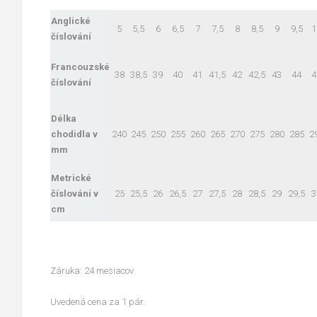
Anglické
5
5,5
6
6,5
7
7,5
8
8,5
9
9,5
1
číslování
Francouzské
38
38,5
39
40
41
41,5
42
42,5
43
44
4
číslování
Délka
chodidla v
240
245
250
255
260
265
270
275
280
285
2
mm
Metrické
číslování v
25
25,5
26
26,5
27
27,5
28
28,5
29
29,5
3
cm
Záruka: 24 mesiacov
Uvedená cena za 1 pár.