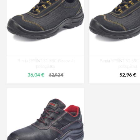
Panda SPRINT S1 SRC Pracovná
Panda SPRINT S1 SRC 
poltopánka
poltopánka
36,04 €
52,96 €
52,92 €