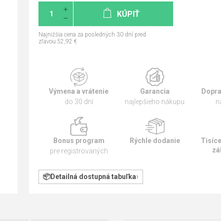
KÚPIŤ
Najnižšia cena za posledných 30 dní pred
zľavou:52,92 €
Výmena a vrátenie
Garancia
Dopra
do 30 dní
najlepšieho nákupu
n
Bonus program
Rýchle dodanie
Tisíc
zá
pre registrovaných
Detailná dostupná tabuľka