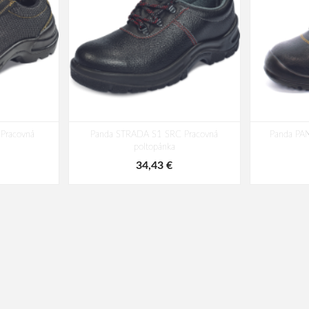
Pracovná
Panda STRADA S1 SRC Pracovná
Panda PA
poltopánka
34,43 €