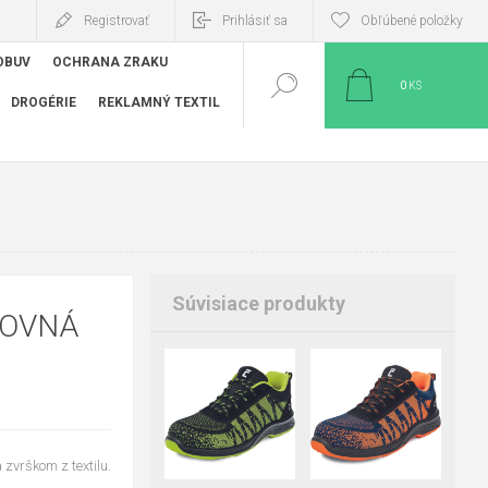
Registrovať
Prihlásiť sa
Obľúbené položky
OBUV
OCHRANA ZRAKU
0
KS
DROGÉRIE
REKLAMNÝ TEXTIL
Súvisiace produkty
COVNÁ
36
38
39
36
37
38
40
41
42
39
40
41
zvrškom z textilu.
43
44
45
42
43
44
46
45
46
47