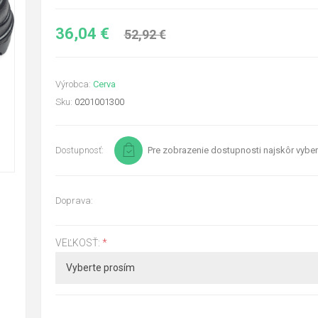
36,04 €
52,92 €
Výrobca:
Cerva
Sku:
0201001300
Dostupnosť:
Pre zobrazenie dostupnosti najskôr vyber
Doprava:
VEĽKOSŤ:
*