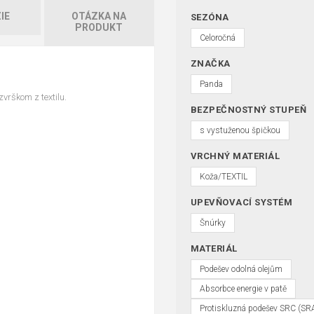
IE
OTÁZKA NA
SEZÓNA
PRODUKT
Celoročná
ZNAČKA
Panda
vrškom z textilu.
BEZPEČNOSTNÝ STUPEŇ
s vystuženou špičkou
VRCHNÝ MATERIÁL
Koža/TEXTIL
UPEVŇOVACÍ SYSTÉM
Šnúrky
MATERIÁL
Podešev odolná olejům
Absorbce energie v patě
Protiskluzná podešev SRC (S