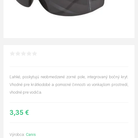
Ľahké, poskytujú neobmedzené zorné pole, integrovaný bočný kryt.
Vhodné pre krátkodobé a pomocné činnosti vo vonkajšom prostredí,
vhodné pre vodiča.
3,35 €
Výrobca:
Canis