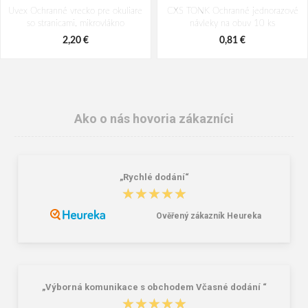
Uvex Ochranné vrecko pre okuliare
CXS TONK Ochranné jednorazové
so stranicami, mikrovlákno
návleky na obuv 10 ks
2,20 €
0,81 €
Ako o nás hovoria zákazníci
„Rychlé dodání“
★★★★★
★★★★★
Ověřený zákazník Heureka
CXS vrecko na okuliare
Podbradný opasok MSA, textilný
1,10 €
2,54 €
„Výborná komunikace s obchodem Včasné dodání “
★★★★★
★★★★★