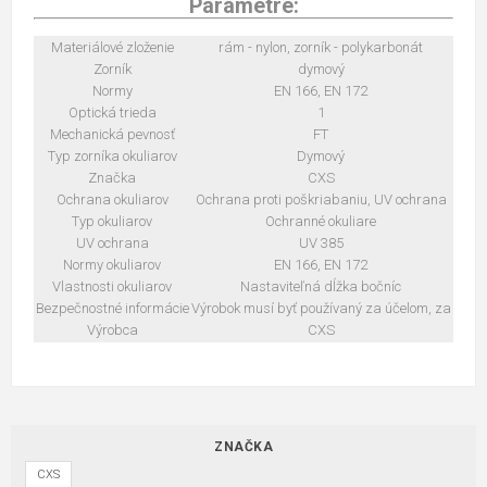
Parametre:
Materiálové zloženie
rám - nylon, zorník - polykarbonát
Zorník
dymový
Normy
EN 166, EN 172
Optická trieda
1
Mechanická pevnosť
FT
Typ zorníka okuliarov
Dymový
Značka
CXS
Ochrana okuliarov
Ochrana proti poškriabaniu, UV ochrana
Typ okuliarov
Ochranné okuliare
UV ochrana
UV 385
Normy okuliarov
EN 166, EN 172
Vlastnosti okuliarov
Nastaviteľná dĺžka bočníc
Bezpečnostné informácie
Výrobok musí byť používaný za účelom, za
Výrobca
CXS
ZNAČKA
CXS