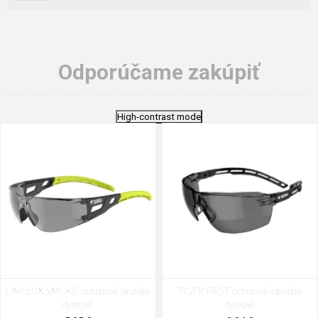
Odporúčame zakúpiť
High-contrast mode
LIMELUX SMOKE ochranné okuliare
TIGER FIRST ochranné okuliare
dymové
dymové