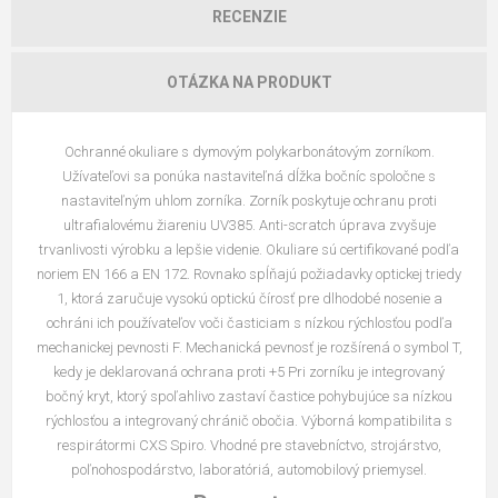
RECENZIE
OTÁZKA NA PRODUKT
Ochranné okuliare s dymovým polykarbonátovým zorníkom.
Užívateľovi sa ponúka nastaviteľná dĺžka bočníc spoločne s
nastaviteľným uhlom zorníka. Zorník poskytuje ochranu proti
ultrafialovému žiareniu UV385. Anti-scratch úprava zvyšuje
trvanlivosti výrobku a lepšie videnie. Okuliare sú certifikované podľa
noriem EN 166 a EN 172. Rovnako spĺňajú požiadavky optickej triedy
1, ktorá zaručuje vysokú optickú čírosť pre dlhodobé nosenie a
ochráni ich používateľov voči časticiam s nízkou rýchlosťou podľa
mechanickej pevnosti F. Mechanická pevnosť je rozšírená o symbol T,
kedy je deklarovaná ochrana proti +5 Pri zorníku je integrovaný
bočný kryt, ktorý spoľahlivo zastaví častice pohybujúce sa nízkou
rýchlosťou a integrovaný chránič obočia. Výborná kompatibilita s
respirátormi CXS Spiro. Vhodné pre stavebníctvo, strojárstvo,
poľnohospodárstvo, laboratóriá, automobilový priemysel.