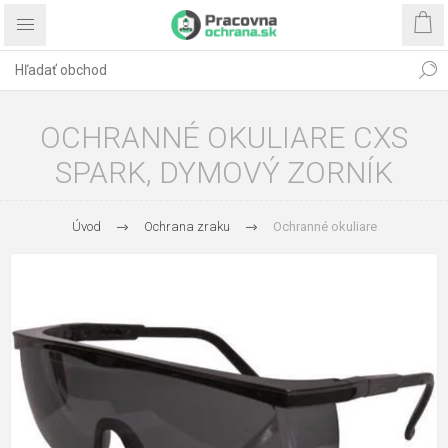
OCHRANNÉ OKULIARE CXS
SPARK, DYMOVÝ ZORNÍK
Úvod
Ochrana zraku
Ochranné okuliare