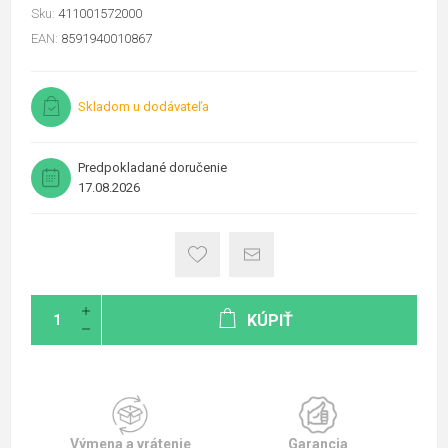
Sku:
411001572000
EAN:
8591940010867
Skladom u dodávateľa
Predpokladané doručenie
17.08.2026
KÚPIŤ
Výmena a vrátenie
Garancia