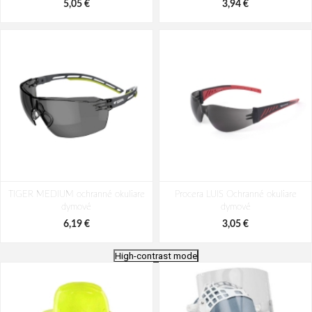
5,05 €
3,94 €
TIGER MEDIUM ochranné okuliare
Procera LUIS Ochranné okuliare
dymové
dymové
6,19 €
3,05 €
High-contrast mode