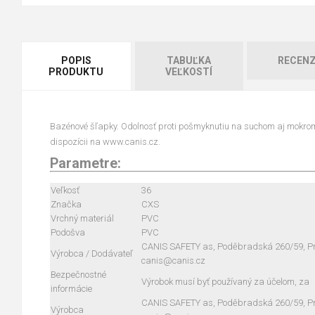
POPIS
TABUĽKA
RECENZ
PRODUKTU
VEĽKOSTÍ
Bazénové šľapky. Odolnosť proti pošmyknutiu na suchom aj mokrom
dispozícii na www.canis.cz.
Parametre:
Veľkosť
36
Značka
CXS
Vrchný materiál
PVC
Podošva
PVC
CANIS SAFETY as, Poděbradská 260/59, Pra
Výrobca / Dodávateľ
canis@canis.cz
Bezpečnostné
Výrobok musí byť používaný za účelom, za
informácie
CANIS SAFETY as, Poděbradská 260/59, Pra
Výrobca