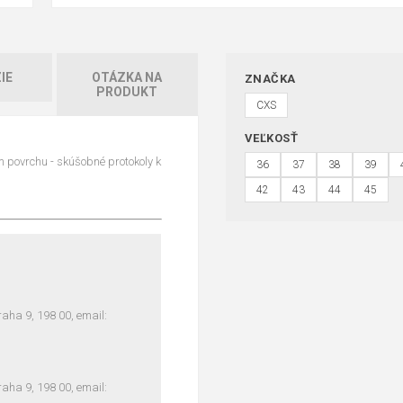
IE
OTÁZKA NA
ZNAČKA
PRODUKT
CXS
VEĽKOSŤ
 povrchu - skúšobné protokoly k
36
37
38
39
42
43
44
45
ha 9, 198 00, email:
ha 9, 198 00, email: