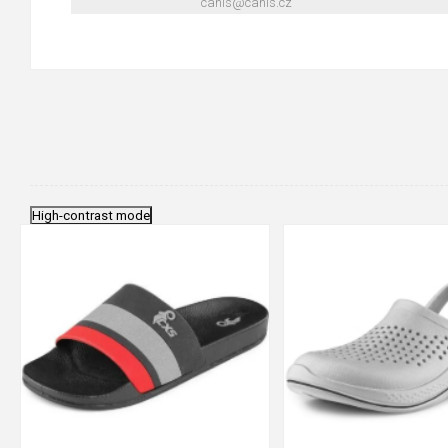
canis@canis.cz
High-contrast mode