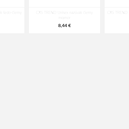
 šedo-čierny
CXS TREND Unisex nazúvak čierny
CXS TREND P
mramor
8,44 €