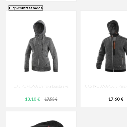
High-contrast mode
CXS POMONA Dámska bunda sivá
CXS INDIANAPOLIS Pánska
13,10 €
17,60 €
17,55 €