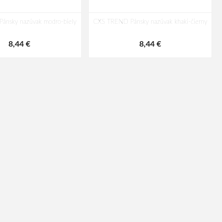
ánsky nazúvak modro-biely
CXS TREND Pánsky nazúvak khaki-čierny
8,44 €
8,44 €