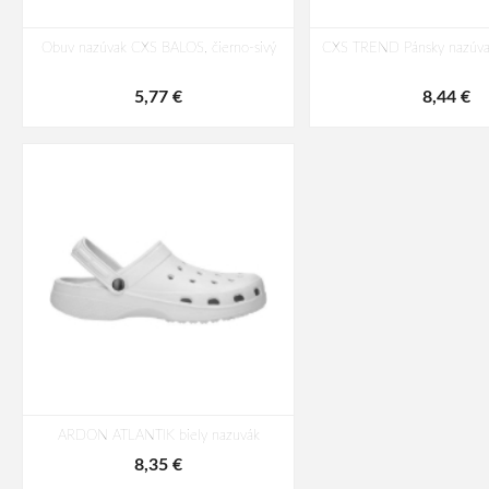
Obuv nazúvak CXS BALOS, čierno-sivý
CXS TREND Pánsky nazúvak
5,77 €
8,44 €
ARDON ATLANTIK biely nazuvák
8,35 €