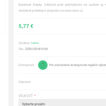
Bazénové šľapky. Odolnosť proti pošmyknutiu na suchom aj 
skúšobné protokoly k dispozícii na www.canis.cz.
5,77 €
Výrobca:
Canis
Sku:
2250-020-810-00
Dostupnosť:
Pre zobrazenie dostupnosti najskôr vyber
Doprava:
VEĽKOSŤ:
*