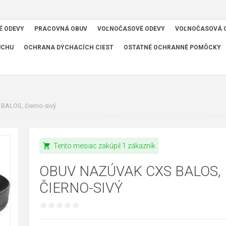
É ODEVY
PRACOVNÁ OBUV
VOĽNOČASOVÉ ODEVY
VOĽNOČASOVÁ 
UCHU
OCHRANA DÝCHACÍCH CIEST
OSTATNÉ OCHRANNÉ POMÔCKY
BALOS, čierno-sivý
shopping_cart
Tento mesiac zakúpil 1 zákazník
OBUV NAZÚVAK CXS BALOS,
ČIERNO-SIVÝ