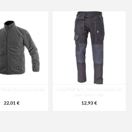
ánska fleecová bunda sivá
Cerva MAX NEO Pracovné nohavice do
pasu čierno / sivé
22,01 €
12,93 €