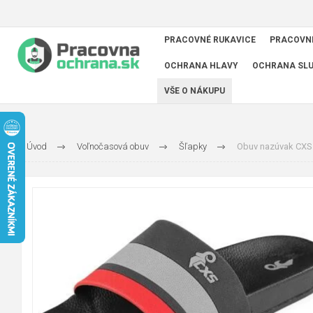
PRACOVNÉ RUKAVICE
PRACOVN
OCHRANA HLAVY
OCHRANA SL
VŠE O NÁKUPU
Úvod
Voľnočasová obuv
Šľapky
Obuv nazúvak CXS 