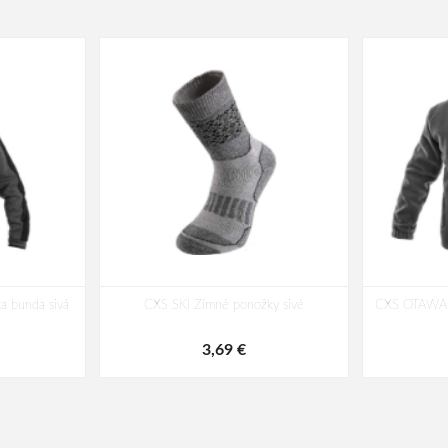
 bunda sivá
CXS SKI Zimné ponožky sivé
CXS OTAWA P
3,69 €