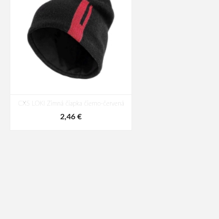
CXS LOKI Zimná čiapka čierno-červená
2,46 €