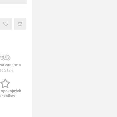
va zadarmo
ad 212 €
e spokojných
kazníkov