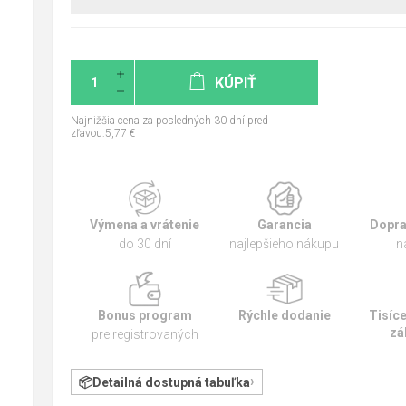
KÚPIŤ
Najnižšia cena za posledných 30 dní pred
zľavou:5,77 €
Výmena a vrátenie
Garancia
Dopra
do 30 dní
najlepšieho nákupu
n
Bonus program
Rýchle dodanie
Tisíc
zá
pre registrovaných
Detailná dostupná tabuľka