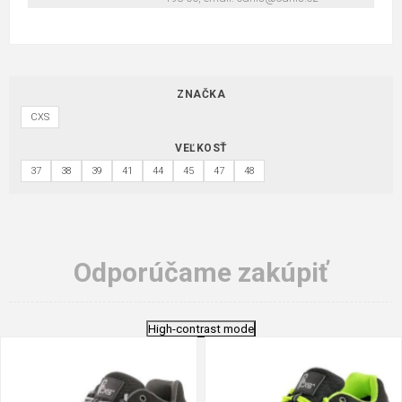
ZNAČKA
CXS
VEĽKOSŤ
37
38
39
41
44
45
47
48
Odporúčame zakúpiť
High-contrast mode