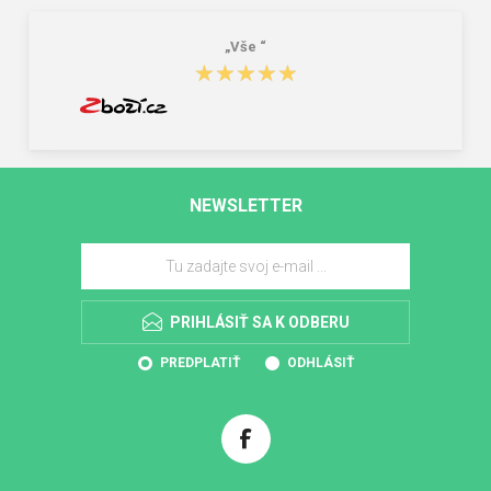
„Vše “
★★★★★
★★★★★
NEWSLETTER
PRIHLÁSIŤ SA K ODBERU
PREDPLATIŤ
ODHLÁSIŤ