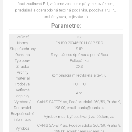
časť zosilnená PU, vnútorné zosilnenie päty mikrovláknom,
priedušná a oderu odolná textilná podšívka, podošva: PU-PU,
protišmyková, olejivzdorná.
Parametre:
Veľkosť
37
Normy
EN ISO 20345:2011 S1P SRC
Stupeň ochrany
S1P
Ochrana
S vystuženou špičkou a podrážkou
Typ obuvi
Poltopánka
Značka
CXS
Vrchný
kombinácia mikrovlákna a textilu
materiál
Podošva
PU - PU
Reflexné
Áno
doplnky
Výrobca /
CANIS SAFETY as, Poděbradská 260/59, Praha 9,
Dodávateľ
198 00, email: canis@canis.cz
Bezpečnostné
Výrobok musí byť používaný za účelom, za
informácie
CANIS SAFETY as, Poděbradská 260/59, Praha 9,
Výrobca
198 00, email: canis@canis.cz