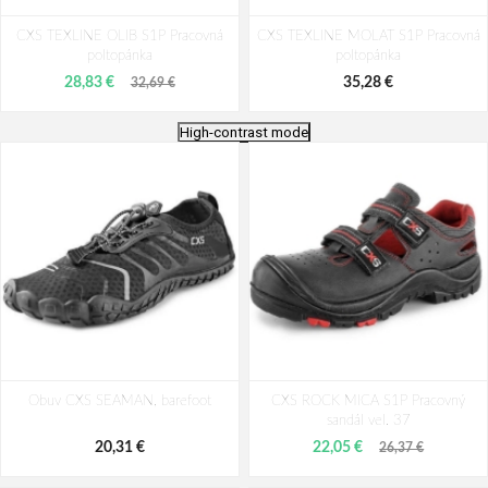
CXS TEXLINE OLIB S1P Pracovná
CXS TEXLINE MOLAT S1P Pracovná
poltopánka
poltopánka
28,83 €
35,28 €
32,69 €
High-contrast mode
CXS TEXLINE OLIB S1P Pracovná
Obuv CXS TEXLINE LOPUD S1PS,
Obuv CXS SEAMAN, barefoot
poltopánka
CXS ROCK MICA S1P Pracovný
poltopánka
sandál vel. 37
35,28 €
32,61 €
20,31 €
22,05 €
26,37 €