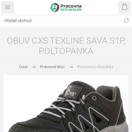
OBUV CXS TEXLINE SAVA S1P,
POLTOPÁNKA
Úvod
Pracovná obuv
Pracovné poltopánky