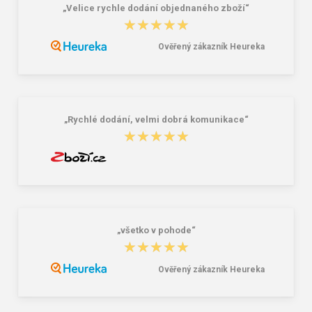
„Velice rychle dodání objednaného zboží“
★★★★★
★★★★★
Ověřený zákazník Heureka
CXS STONE APATIT WINTER O2
Vložky do obuvi CXS CARBON
Pracovná členková obuv zimná
21,33 €
1,87 €
„Rychlé dodání, velmi dobrá komunikace“
★★★★★
★★★★★
„všetko v pohode“
★★★★★
★★★★★
Ověřený zákazník Heureka