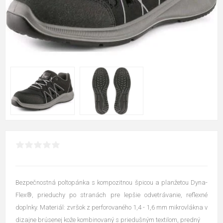
Bezpečnostná poltopánka s kompozitnou špicou a planžetou Dyna-
Flex®, prieduchy po stranách pre lepšie odvetrávanie, reflexné
doplnky. Materiál: zvršok z perforovaného 1,4 - 1,6 mm mikrovlákna v
dizajne brúsenej kože kombinovaný s priedušným textilom, predný