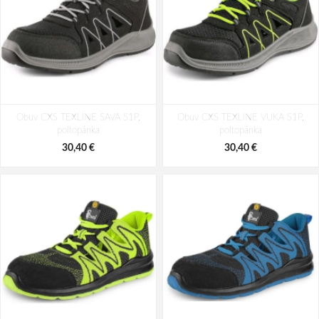
Obuv CXS TEXLINE SAVA S1P,
Obuv CXS TEXLINE VUKA S1P,
poltopánka
poltopánka
30,40 €
30,40 €