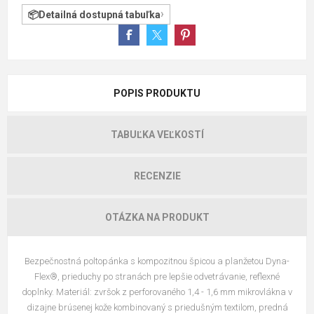
Detailná dostupná tabuľka
POPIS PRODUKTU
TABUĽKA VEĽKOSTÍ
RECENZIE
OTÁZKA NA PRODUKT
Bezpečnostná poltopánka s kompozitnou špicou a planžetou Dyna-
Flex®, prieduchy po stranách pre lepšie odvetrávanie, reflexné
doplnky. Materiál: zvršok z perforovaného 1,4 - 1,6 mm mikrovlákna v
dizajne brúsenej kože kombinovaný s priedušným textilom, predná