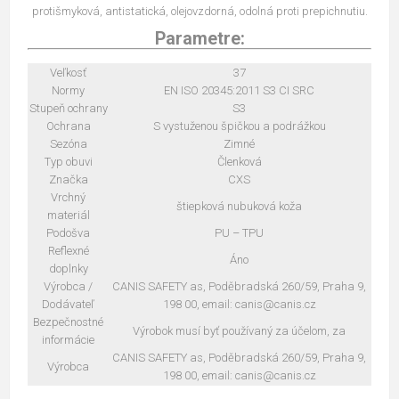
protišmyková, antistatická, olejovzdorná, odolná proti prepichnutiu.
Parametre:
Veľkosť
37
Normy
EN ISO 20345:2011 S3 CI SRC
Stupeň ochrany
S3
Ochrana
S vystuženou špičkou a podrážkou
Sezóna
Zimné
Typ obuvi
Členková
Značka
CXS
Vrchný
štiepková nubuková koža
materiál
Podošva
PU – TPU
Reflexné
Áno
doplnky
Výrobca /
CANIS SAFETY as, Poděbradská 260/59, Praha 9,
Dodávateľ
198 00, email: canis@canis.cz
Bezpečnostné
Výrobok musí byť používaný za účelom, za
informácie
CANIS SAFETY as, Poděbradská 260/59, Praha 9,
Výrobca
198 00, email: canis@canis.cz