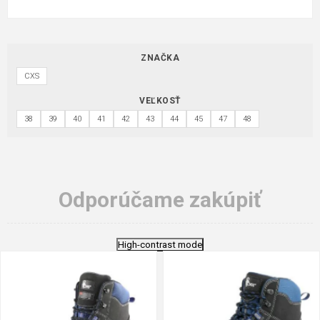
ZNAČKA
CXS
VEĽKOSŤ
38
39
40
41
42
43
44
45
47
48
Odporúčame zakúpiť
High-contrast mode