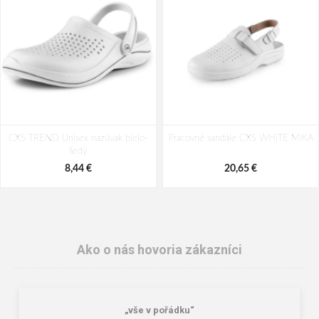
CXS TREND Unisex nazúvak bielo-
Pracovné sandále CXS WHITE MIKA
šedý
8,44 €
20,65 €
Ako o nás hovoria zákazníci
„vše v pořádku“