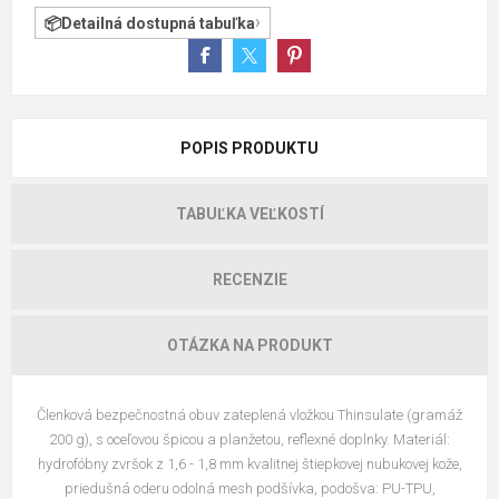
Detailná dostupná tabuľka
POPIS PRODUKTU
TABUĽKA VEĽKOSTÍ
RECENZIE
OTÁZKA NA PRODUKT
Členková bezpečnostná obuv zateplená vložkou Thinsulate (gramáž
200 g), s oceľovou špicou a planžetou, reflexné doplnky. Materiál:
hydrofóbny zvršok z 1,6 - 1,8 mm kvalitnej štiepkovej nubukovej kože,
priedušná oderu odolná mesh podšívka, podošva: PU-TPU,