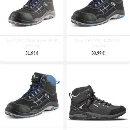
Obuv CXS DOG MALAMUTE S3,
Obuv CXS DOG BOXER S3,
členková
členková
31,63 €
30,99 €