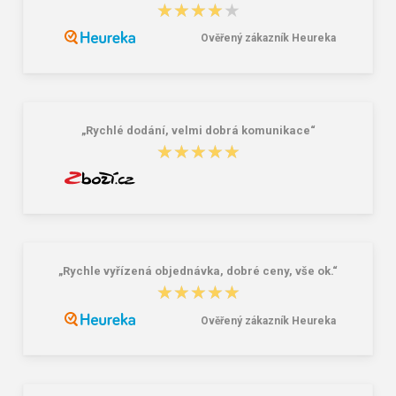
★★★★★
★★★★★
Ověřený zákazník Heureka
CXS TREND Dámsky nazúvak
CXS WHITE MISA Pracovné sandále
ružovo-biely
8,44 €
18,61 €
„Rychlé dodání, velmi dobrá komunikace“
★★★★★
★★★★★
„Rychle vyřízená objednávka, dobré ceny, vše ok.“
★★★★★
★★★★★
Ověřený zákazník Heureka