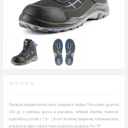
Členková bezpečnostná obuv zateplená vložkou Thinsulate (gramáž
200 g), s oceľovou špicou a planžetou, reflexné doplnky. Materiál:
hydrofóbny zvršok z 1,6 - 1,8 mm kvalitnej štiepkovej nubukovej kože,
priedušná oderu odolná mesh podšívka, podošva: PU-TP