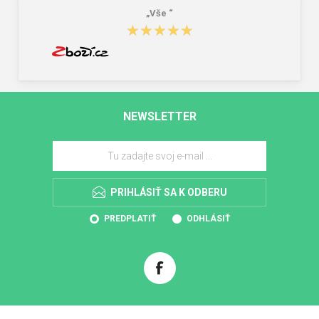
„Vše “
★★★★★
★★★★★
NEWSLETTER
PRIHLÁSIŤ SA K ODBERU
PREDPLATIŤ
ODHLÁSIŤ