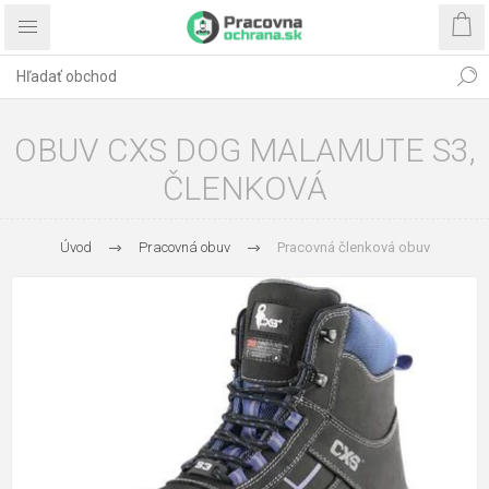
OBUV CXS DOG MALAMUTE S3,
ČLENKOVÁ
Úvod
Pracovná obuv
Pracovná členková obuv