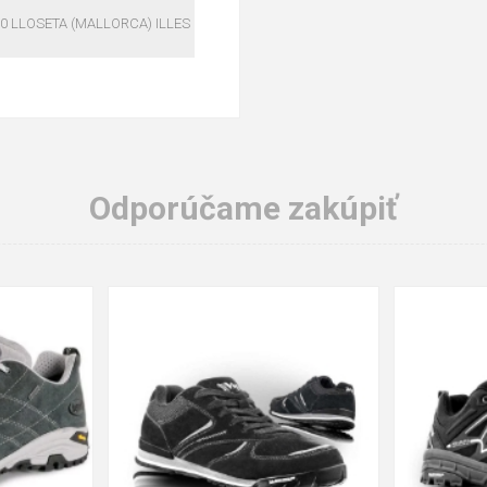
60 LLOSETA (MALLORCA) ILLES
Odporúčame zakúpiť