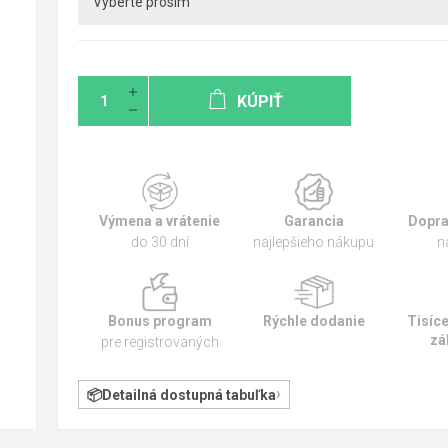
KÚPIŤ
Výmena a vrátenie
Garancia
Dopra
do 30 dní
najlepšieho nákupu
n
Bonus program
Rýchle dodanie
Tisíc
zá
pre registrovaných
Detailná dostupná tabuľka