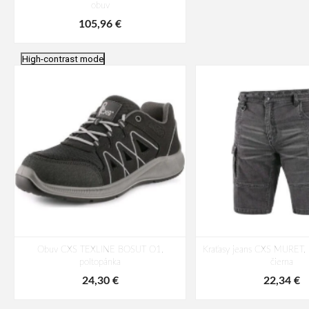
obuv
105,96 €
High-contrast mode
Obuv CXS TEXLINE BOSUT O1,
Kraťasy jeans CXS MURET, 
poltopánka
čierna
24,30 €
22,34 €