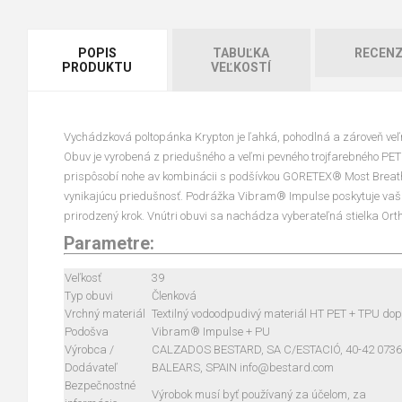
POPIS
TABUĽKA
RECENZ
PRODUKTU
VEĽKOSTÍ
Vychádzková poltopánka Krypton je ľahká, pohodlná a zároveň veľm
Obuv je vyrobená z priedušného a veľmi pevného trojfarebného PET 
prispôsobí nohe av kombinácii s podšívkou GORETEX® Most Breath
vynikajúcu priedušnosť. Podrážka Vibram® Impulse poskytuje vaš
prirodzený krok. Vnútri obuvi sa nachádza vyberateľná stielka Orth
Parametre:
Veľkosť
39
Typ obuvi
Členková
Vrchný materiál
Textilný vodoodpudivý materiál HT PET + TPU dop
Podošva
Vibram® Impulse + PU
Výrobca /
CALZADOS BESTARD, SA C/ESTACIÓ, 40-42 073
Dodávateľ
BALEARS, SPAIN info@bestard.com
Bezpečnostné
Výrobok musí byť používaný za účelom, za