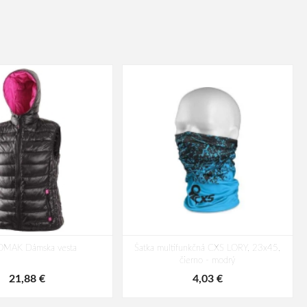
OMAK Dámska vesta
Šatka multifunkčná CXS LORY, 23x45,
čierno - modrý
21,88 €
4,03 €