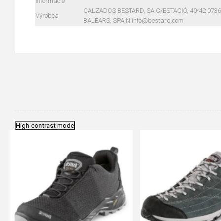
informácie
CALZADOS BESTARD, SA C/ESTACIÓ, 40-42 073
Výrobca
BALEARS, SPAIN info@bestard.com
High-contrast mode