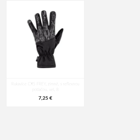
Rukavice CXS FREY, zimné, s reflexnou
potlačou, vel. 8
7,25 €