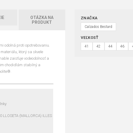
IE
OTÁZKA NA
ZNAČKA
PRODUKT
Calzados Bestard
VEĽKOSŤ
i odolná proti opotrebovaniu.
41
42
44
46
materiálu, ktorý sa skvele
able zaisťuje vodeodolnosť a
im chodidlám stabilný a
olite®.
lnky
60 LLOSETA (MALLORCA) ILLES