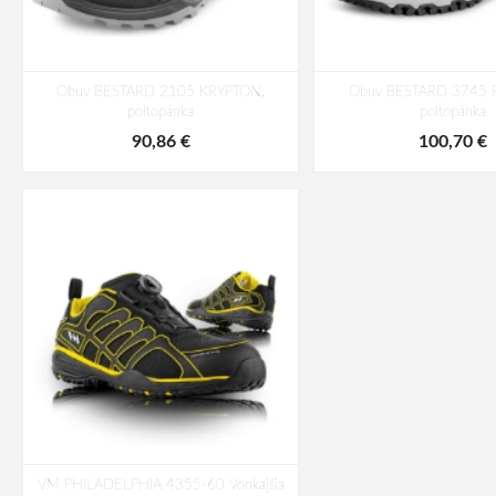
Obuv BESTARD 2105 KRYPTON,
Obuv BESTARD 3745 R
poltopánka
poltopánka
90,86 €
100,70 €
VM PHILADELPHIA 4355-60 Vonkajšia