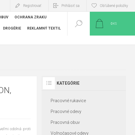
Registrovať
Prihlásiť sa
Obľúbené položky
OBUV
OCHRANA ZRAKU
0
KS
DROGÉRIE
REKLAMNÝ TEXTIL
KATEGÓRIE
ON,
Pracovné rukavice
Pracovné odevy
Pracovná obuv
eľmi odolná proti
Voľnočasové odevy