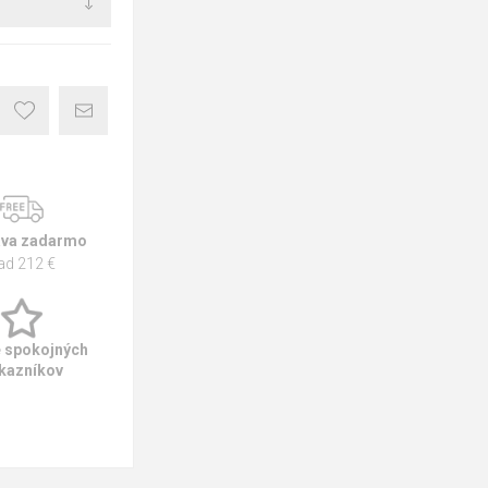
va zadarmo
ad 212 €
e spokojných
kazníkov