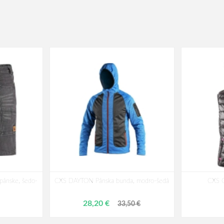
pánske, šedo-
CXS DAYTON Pánska bunda, modro-šedá
CXS 
28,20 €
33,50 €