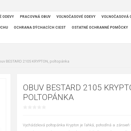
É ODEVY
PRACOVNÁ OBUV
VOĽNOČASOVÉ ODEVY
VOĽNOČASOVÁ 
UCHU
OCHRANA DÝCHACÍCH CIEST
OSTATNÉ OCHRANNÉ POMÔCKY
buv BESTARD 2105 KRYPTON, poltopánka
OBUV BESTARD 2105 KRYPT
POLTOPÁNKA
Vychádzková poltopánka Krypton je ľahká, pohodlná a zároveň v