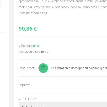
opotrebovaniu. Obuv je vyrobená z priedušného a veľmi pevného
materiálu, ktorý sa skvele prispôsobí nohe av kombinácii s p
Most Breathable zaji
90,86 €
Výrobca:
Canis
Sku:
2220-053-810-00
Dostupnosť:
Pre zobrazenie dostupnosti najskôr vyber
Doprava:
VEĽKOSŤ:
*