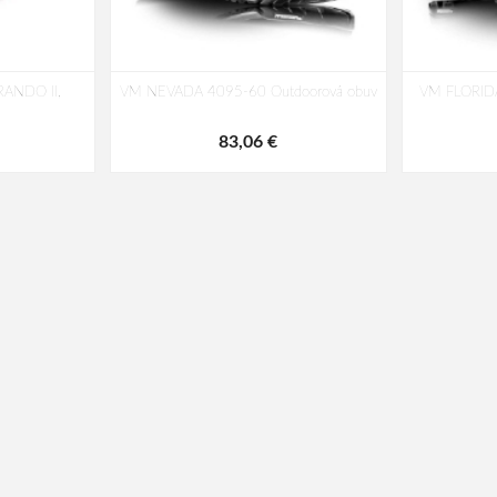
ANDO II,
VM NEVADA 4095-60 Outdoorová obuv
VM FLORIDA
83,06 €