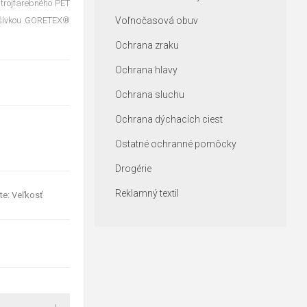
 trojfarebného PET
odšívkou GORETEX®
Voľnočasová obuv
Ochrana zraku
Ochrana hlavy
Ochrana sluchu
Ochrana dýchacích ciest
Ostatné ochranné pomôcky
Drogérie
Reklamný textil
te: Veľkosť