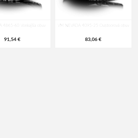
 4865-60 Vonkajšia obuv
VM NEVADA 4095-25 Outdoorová obuv
91,54 €
83,06 €