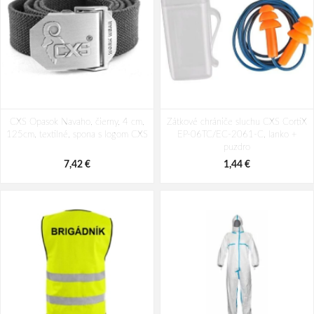
Reflexná vesta žltá + LOGO:
Reflexná vesta žltá + LOGO: SERVIS
CXS Opasok Navaho, čierny, 4 cm,
VISITOR
Zátkové chrániče sluchu CXS CortiX
125cm, textilné, spona s logom CXS
EP-06TC/EC-2061-C, lanko +
4,20 €
3,77 €
puzdro
7,42 €
1,44 €