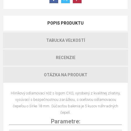
POPIS PRODUKTU
TABUĽKA VEĽKOSTÍ
RECENZIE
OTÁZKA NA PRODUKT
Hliníkový odlamovací nôž s logom CXS, vyrobený z kvalitnej zliatiny,
vysúvací s bezpečnostnou zarážkou, s oceľovou odlamovacou
čepeľou o šírke 18 mm. Súčasťou balenia je 5 kusov náhradných
čepelí.
Parametre: