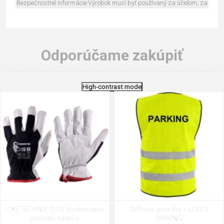
Bezpečnostné informácie
Výrobok musí byť používaný za účelom, za
Odporúčame zakúpiť
High-contrast mode
CXS TECHNIK PLUS Kombinované
Reflexná vesta žltá + LOGO:
pracovné rukavice
PARKING