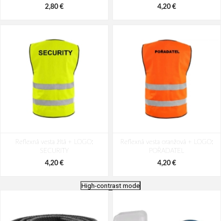
2,80 €
4,20 €
Reflexná vesta žltá + LOGO:
Reflexná vesta oranžová + LOGO:
SECURITY
POŘADATEL
4,20 €
4,20 €
High-contrast mode