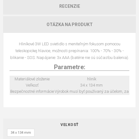
RECENZIE
OTÁZKA NA PRODUKT
Hliníkové 3W LED svietidlo s meniteľným fokusom pomocou
teleskopickej hlavice, možnosti prepínania: 100% - 70% - 30% -
blikanie - SOS. Napájanie: 3x AAA (batérie nie sú súčasťou balenia).
Parametre:
Materiálové zloženie
hliník
Veľkosť
34 x 134 mm
Bezpečnostné informácie
Výrobok musí byť používaný za účelom, za
VEĽKOSŤ
34 x 134 mm