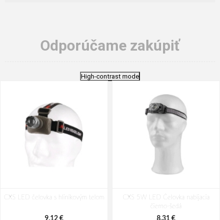
Odporúčame zakúpiť
High-contrast mode
CXS LED čelovka s hliníkovým telom
CXS 5W LED Čelovka nabíjacia
čierno-šedá
9,12 €
8,31 €