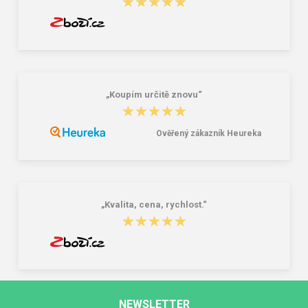
★★★★★
★★★★★
„Koupím určitě znovu“
★★★★★
★★★★★
Ověřený zákazník Heureka
„Kvalita, cena, rychlost.“
★★★★★
★★★★★
NEWSLETTER