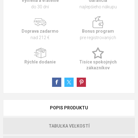
Výmena a vrátenie
Garancia
do 30 dní
najlepšieho nákupu
Doprava zadarmo
Bonus program
nad 212 €
pre registrovaných
Rýchle dodanie
Tisíce spokojných
zákazníkov
POPIS PRODUKTU
TABUĽKA VEĽKOSTÍ