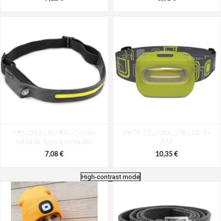
CXS CREE LED XPG Čelovka
EMOS ČELOVKA COB LED 3×
nabíjacia, fluorescenčná žltá
AAA
7,08 €
10,35 €
High-contrast mode