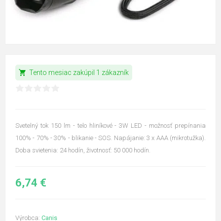
shopping_cart
Tento mesiac zakúpil 1 zákazník
Svetelný tok 150 lm - telo hliníkové - 3W LED - možnosť prepínania
100% - 70% - 30% - blikanie - SOS. Napájanie: 3 x AAA (mikrotužka).
Doba svietenia: 24 hodín, životnosť: 50 000 hodín.
6,74 €
Výrobca:
Canis