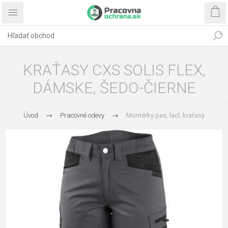
KRAŤASY CXS SOLIS FLEX,
DÁMSKE, ŠEDO-ČIERNE
Úvod
Pracovné odevy
Montérky pas, lacl, kraťasy