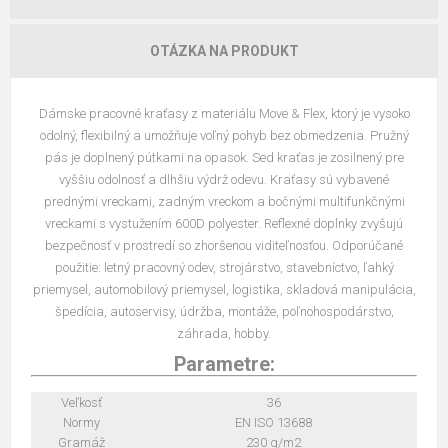
OTÁZKA NA PRODUKT
Dámske pracovné kraťasy z materiálu Move & Flex, ktorý je vysoko
odolný, flexibilný a umožňuje voľný pohyb bez obmedzenia. Pružný
pás je doplnený pútkami na opasok. Sed kraťas je zosilnený pre
vyššiu odolnosť a dlhšiu výdrž odevu. Kraťasy sú vybavené
prednými vreckami, zadným vreckom a bočnými multifunkčnými
vreckami s vystužením 600D polyester. Reflexné doplnky zvyšujú
bezpečnosť v prostredí so zhoršenou viditeľnosťou. Odporúčané
použitie: letný pracovný odev, strojárstvo, stavebníctvo, ľahký
priemysel, automobilový priemysel, logistika, skladová manipulácia,
špedícia, autoservisy, údržba, montáže, poľnohospodárstvo,
záhrada, hobby.
Parametre:
Veľkosť
36
Normy
EN ISO 13688
Gramáž
230 g/m2