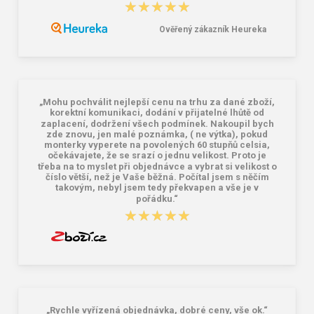
★★★★★
★★★★★
Ověřený zákazník Heureka
CXS CARAZ Pracovné kombinované
Kraťasy CXS MORIS, pánské, tmavě
rukavice šedo/čierne
modré
6,36 €
13,53 €
„Mohu pochválit nejlepší cenu na trhu za dané zboží,
korektní komunikaci, dodání v přijatelné lhůtě od
zaplacení, dodržení všech podmínek. Nakoupil bych
zde znovu, jen malé poznámka, ( ne výtka), pokud
monterky vyperete na povolených 60 stupňů celsia,
očekávajete, že se srazí o jednu velikost. Proto je
třeba na to myslet při objednávce a vybrat si velikost o
číslo větší, než je Vaše běžná. Počítal jsem s něčím
takovým, nebyl jsem tedy překvapen a vše je v
pořádku.“
★★★★★
★★★★★
„Rychle vyřízená objednávka, dobré ceny, vše ok.“