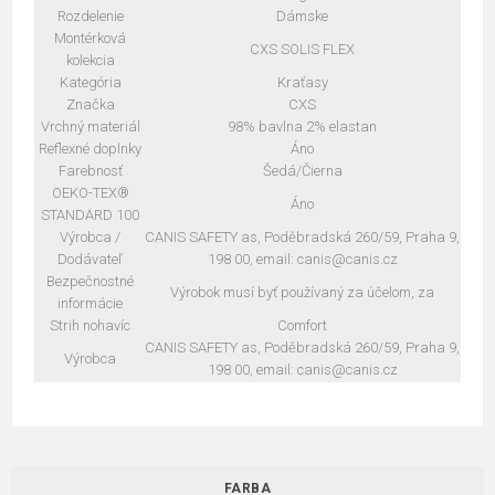
Rozdelenie
Dámske
Montérková
CXS SOLIS FLEX
kolekcia
Kategória
Kraťasy
Značka
CXS
Vrchný materiál
98% bavlna 2% elastan
Reflexné doplnky
Áno
Farebnosť
Šedá/Čierna
OEKO-TEX®
Áno
STANDARD 100
Výrobca /
CANIS SAFETY as, Poděbradská 260/59, Praha 9,
Dodávateľ
198 00, email: canis@canis.cz
Bezpečnostné
Výrobok musí byť používaný za účelom, za
informácie
Strih nohavíc
Comfort
CANIS SAFETY as, Poděbradská 260/59, Praha 9,
Výrobca
198 00, email: canis@canis.cz
FARBA