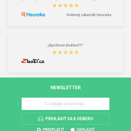
★★★★★
★★★★★
Ověřený zákazník Heureka
„Rychlost dodání!!!“
★★★★★
★★★★★
NEWSLETTER
PRIHLÁSIŤ SA K ODBERU
PREDPLATIŤ
ODHLÁSIŤ