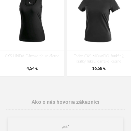
CXS LINDA Dámske tielko čierne
Tričko CXS MOVADO, funkčný,
krátky rukáv, dámske, čierne
4,54 €
16,58 €
Ako o nás hovoria zákazníci
„ok“