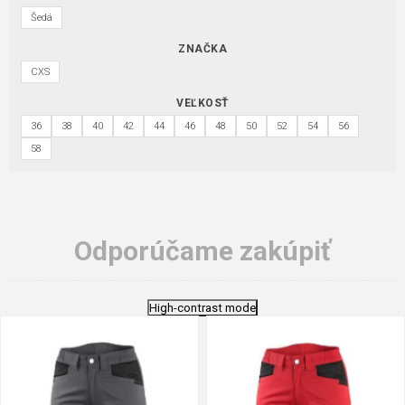
Šedá
ZNAČKA
CXS
VEĽKOSŤ
36
38
40
42
44
46
48
50
52
54
56
58
Odporúčame zakúpiť
High-contrast mode