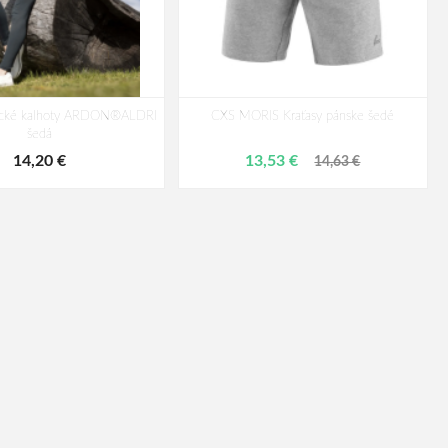
tické kalhoty ARDON®ALDRI
CXS MORIS Kraťasy pánske šedé
šedá
14,20 €
13,53 €
14,63 €