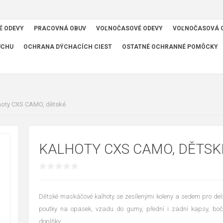
É ODEVY
PRACOVNÁ OBUV
VOĽNOČASOVÉ ODEVY
VOĽNOČASOVÁ 
UCHU
OCHRANA DÝCHACÍCH CIEST
OSTATNÉ OCHRANNÉ POMÔCKY
hoty CXS CAMO, dětské
KALHOTY CXS CAMO, DĚTSK
Dětské maskáčové kalhoty se zesílenými koleny a sedem pro delš
poutky na opasek, vzadu do gumy, přední i zadní kapsy, bočn
doplňky.