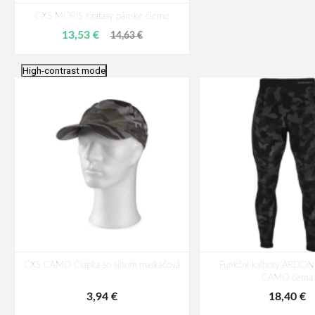
CXS MORIS Kraťasy pánske čierne
13,53 €
14,63 €
High-contrast mode
CXS CAMO Čiapka so šiltom maskáčová
Funkční kalhoty ARDO
CAMO černá
3,94 €
18,40 €