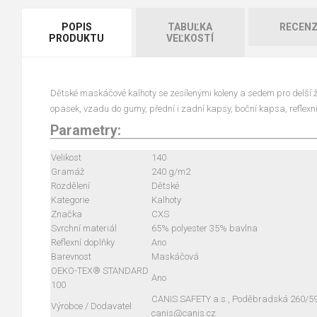
POPIS
TABUĽKA
RECENZ
PRODUKTU
VEĽKOSTÍ
Dětské maskáčové kalhoty se zesílenými koleny a sedem pro delší ž
opasek, vzadu do gumy, přední i zadní kapsy, boční kapsa, reflexní
Parametry:
Velikost
140
Gramáž
240 g/m2
Rozdělení
Dětské
Kategorie
Kalhoty
Značka
CXS
Svrchní materiál
65% polyester 35% bavlna
Reflexní doplňky
Ano
Barevnost
Maskáčová
OEKO-TEX® STANDARD
Ano
100
CANIS SAFETY a.s., Poděbradská 260/59, 
Výrobce / Dodavatel
canis@canis.cz