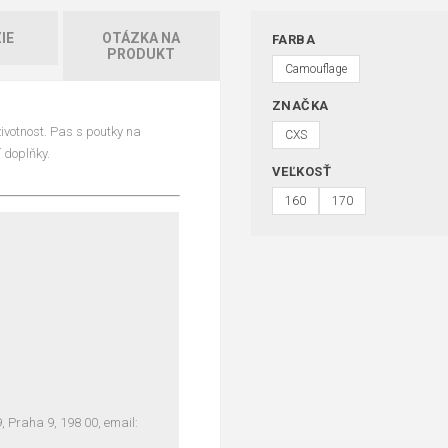
IE
OTÁZKA NA
FARBA
PRODUKT
Camouflage
ZNAČKA
ivotnost. Pas s poutky na
CXS
 doplňky.
VEĽKOSŤ
160
170
Praha 9, 198 00, email: