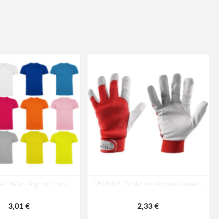
ké tričko Dogo premium
CXS MIKE Detské kombinované rukavice
3,01 €
2,33 €