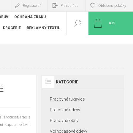
Registrovať
Prihlásiť sa
Obľúbené položky
OBUV
OCHRANA ZRAKU
0
KS
DROGÉRIE
REKLAMNÝ TEXTIL
KATEGÓRIE
É
Pracovné rukavice
Pracovné odevy
í životnost. Pas s
Pracovná obuv
í kapsa, reflexní
Voľnočasové odevy