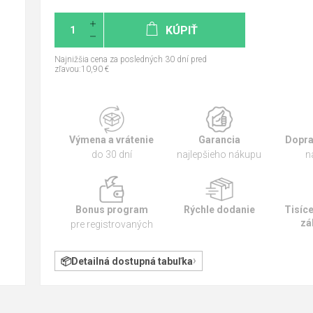
KÚPIŤ
Najnižšia cena za posledných 30 dní pred
zľavou:10,90 €
Výmena a vrátenie
Garancia
Dopra
do 30 dní
najlepšieho nákupu
n
Bonus program
Rýchle dodanie
Tisíc
zá
pre registrovaných
Detailná dostupná tabuľka