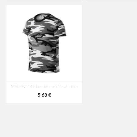
MALFINI 149 Detské maskáčové tričko
5,68 €