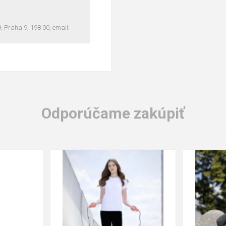
Praha 9, 198 00, email:
Odporúčame zakúpiť