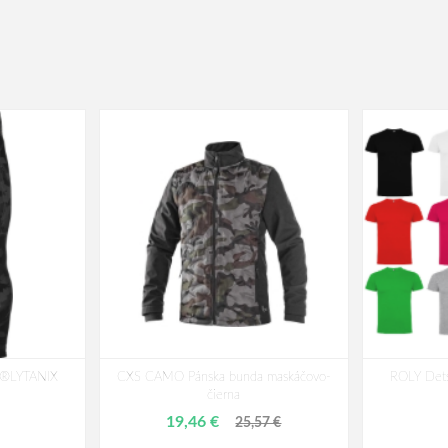
N®LYTANIX
CXS CAMO Pánska bunda maskáčovo-
ROLY Dets
čierna
19,46 €
25,57 €