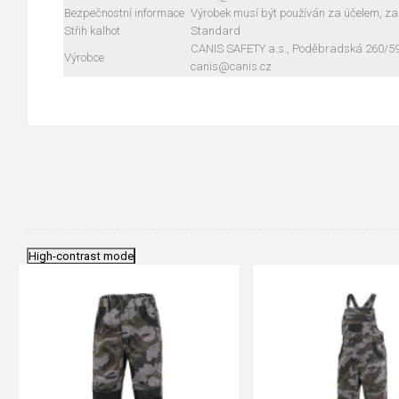
Bezpečnostní informace
Výrobek musí být používán za účelem, za
Střih kalhot
Standard
CANIS SAFETY a.s., Poděbradská 260/59, 
Výrobce
canis@canis.cz
High-contrast mode