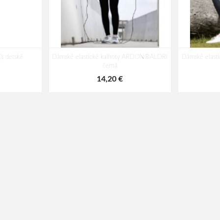
, detské
Dámské elastické kalhoty ARDON®ALDRI
Dámské elas
černá
14,20 €