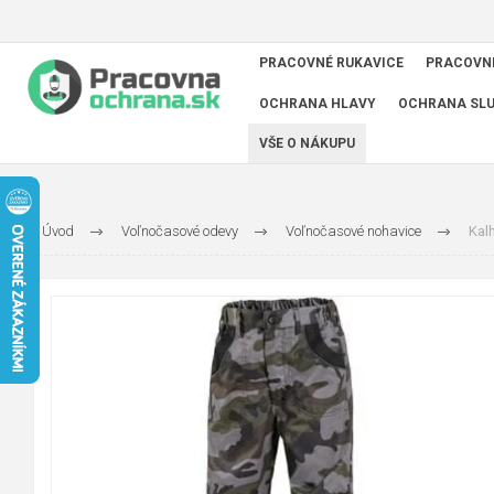
PRACOVNÉ RUKAVICE
PRACOVN
OCHRANA HLAVY
OCHRANA SL
VŠE O NÁKUPU
Úvod
Voľnočasové odevy
Voľnočasové nohavice
Kal