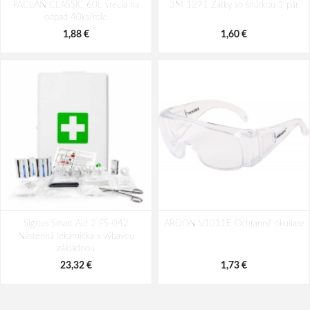
PACLAN CLASSIC 60L vrecia na
rukavice
3M 1271 Zátky so šnúrkou 1 pár
odpad 40ks/role
69,79 €
0,30 €
1,88 €
1,60 €
Signus Smart Aid 2 FS-042
ARDON V1011E Ochranné okuliare
Nástenná lekárnička s výbavou
základnou
23,32 €
1,73 €