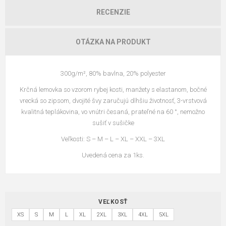
RECENZIE
OTÁZKA NA PRODUKT
300g/m², 80% bavlna, 20% polyester
Krčná lemovka so vzorom rybej kosti, manžety s elastanom, bočné
vrecká so zipsom, dvojité švy zaručujú dlhšiu životnosť, 3-vrstvová
kvalitná teplákovina, vo vnútri česaná, prateľné na 60 °, nemožno
sušiť v sušičke
Veľkosti: S – M – L – XL – XXL – 3XL
Uvedená cena za 1ks.
VEĽKOSŤ
XS
S
M
L
XL
2XL
3XL
4XL
5XL