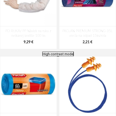
PD-RUKAV PP Návlek na ruku z
PACLAN PREMIUM STRONG 35L
netkanej textílie 100 ks
vrecia na odpad 15ks/rola
9,29 €
2,21 €
High-contrast mode
Cerva SCAUP/AL Tepluodolné
Respirátor ARDON®M002 FFP2