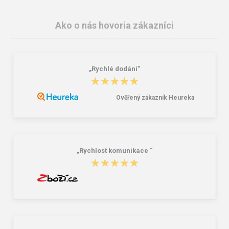
Ako o nás hovoria zákazníci
„Rychlé dodání“
★★★★★
★★★★★
Ověřený zákazník Heureka
Respirátor ARDON® AP83001V
CXS RICK Jednorázový plášť biely
FFP2 s ventilom
1,31 €
1,32 €
„Rychlost komunikace “
★★★★★
★★★★★