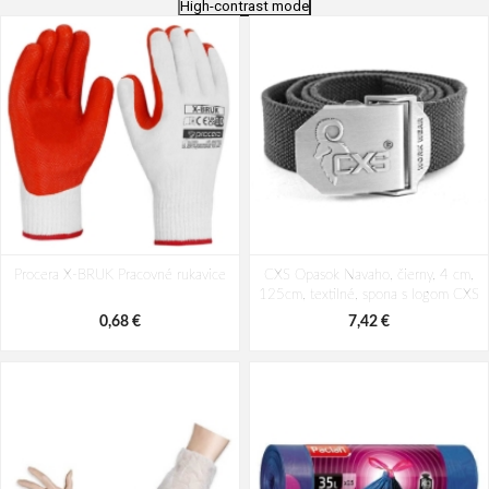
High-contrast mode
Procera X-BRUK Pracovné rukavice
CXS Opasok Navaho, čierny, 4 cm,
125cm, textilné, spona s logom CXS
0,68 €
7,42 €