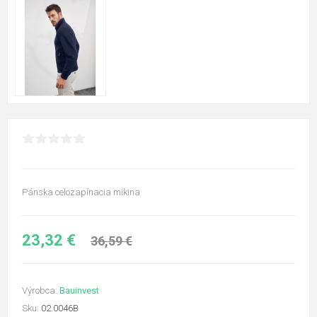
Pánska celozapínacia mikina
23,32 €
36,59 €
Výrobca:
Bauinvest
Sku:
02.0046B