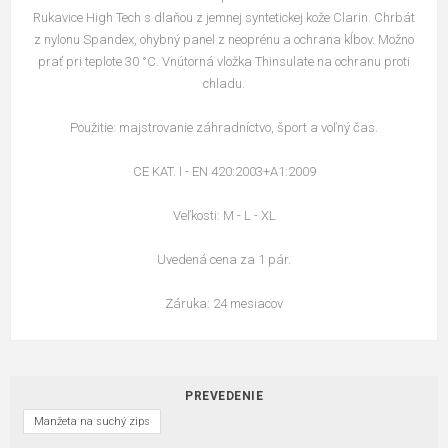
Rukavice High Tech s dlaňou z jemnej syntetickej kože Clarin. Chrbát
z nylonu Spandex, ohybný panel z neoprénu a ochrana kĺbov. Možno
prať pri teplote 30 °C. Vnútorná vložka Thinsulate na ochranu proti
chladu.
Použitie: majstrovanie záhradníctvo, šport a voľný čas.
CE KAT. I - EN 420:2003+A1:2009
Veľkosti: M - L - XL
Uvedená cena za 1 pár.
Záruka: 24 mesiacov
PREVEDENIE
Manžeta na suchý zips