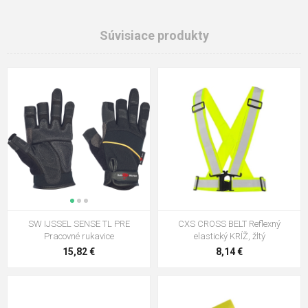
Súvisiace produkty
SW IJSSEL SENSE TL PRE
CXS CROSS BELT Reflexný
Pracovné rukavice
elastický KRÍŽ, žltý
15,82 €
8,14 €