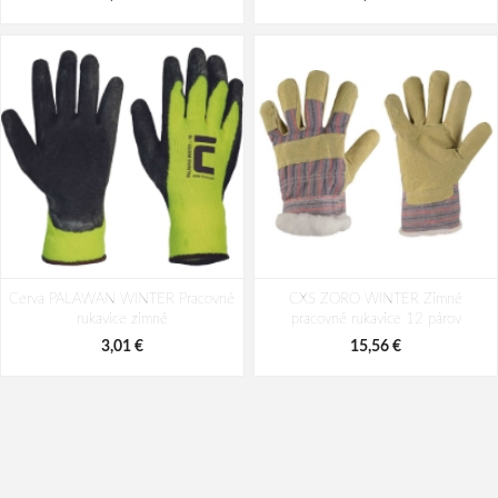
Cerva PALAWAN WINTER Pracovné
CXS ZORO WINTER Zimné
rukavice zimné
pracovné rukavice 12 párov
3,01 €
15,56 €