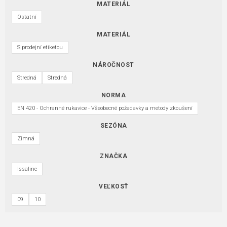
MATERIÁL
Ostatní
MATERIÁL
S prodejní etiketou
NÁROČNOST
Stredná
Stredná
NORMA
EN 420 - Ochranné rukavice - Všeobecné požadavky a metody zkoušení
SEZÓNA
Zimná
ZNAČKA
Issaline
VEĽKOSŤ
09
10