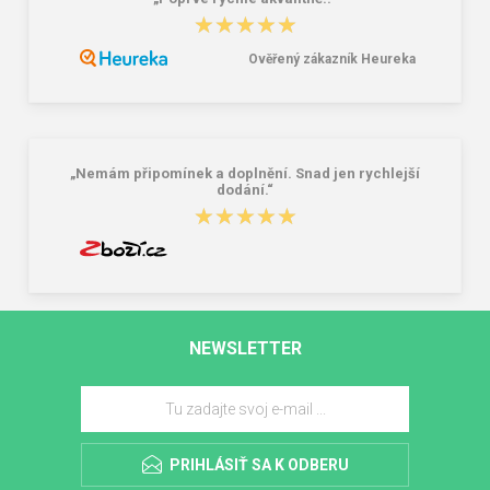
★★★★★
★★★★★
Ověřený zákazník Heureka
„Nemám připomínek a doplnění. Snad jen rychlejší
dodání.“
★★★★★
★★★★★
NEWSLETTER
PRIHLÁSIŤ SA K ODBERU