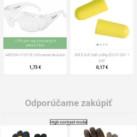
-15% pre registrovaných
zákazníkov
ARDON V1011E Ochranné okuliare
3M E.A.R.Soft zátky ES-01-001 1
pár
1,73 €
0,17 €
Odporúčame zakúpiť
High-contrast mode