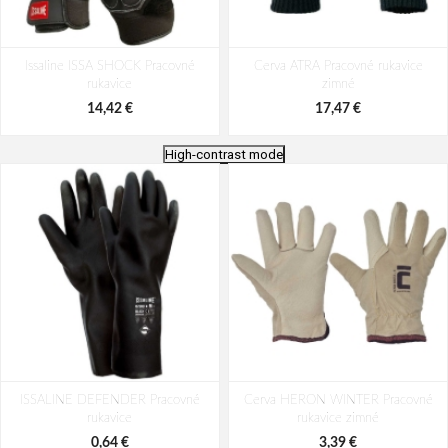
Issaline ISSA SHOCK Pracovné
Cerva ATRA Pracovné rukavice
rukavice
zimné
14,42 €
17,47 €
High-contrast mode
Cerva NIGRA Pracovné rukavice s
CG EUROLITE MX100 Pracovné
ISSALINE DEFENDER Pracovné
blistrem
Cerva HERON WINTER Pracovné
rukavice
rukavice
rukavice zimné
15,09 €
24,17 €
0,64 €
3,39 €