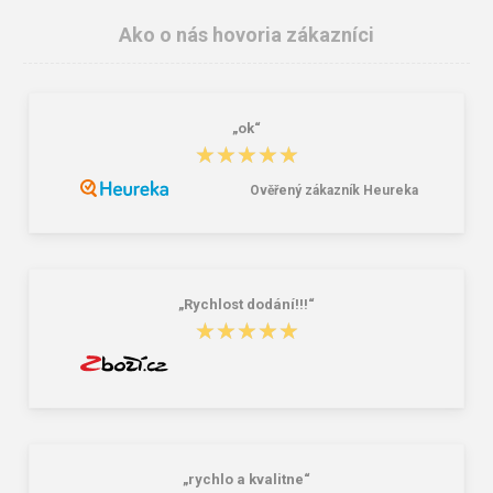
Ako o nás hovoria zákazníci
„ok“
★★★★★
★★★★★
Ověřený zákazník Heureka
CXS CROSS BELT Reflexný elastický
CXS RICK Jednorázový plášť biely
KRÍŽ, žltý
8,14 €
1,32 €
„Rychlost dodání!!!“
★★★★★
★★★★★
„rychlo a kvalitne“