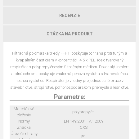
RECENZIE
OTÁZKA NA PRODUKT
Filtračná polomaska triedy FFP1, poskytuje ochranu proti tuhým a
kvapalným časticiam v koncentrácii 4,5 x PEL. Ide o tvarovaný
respirátor s polypropylénovým filtračným médiom. Dokonalý komfort
a plnú ochranu poskytuje vnútorná penová výstuha s tvarovateľnou
nosnou výstuhou. Respirátor je vhodný pre jednoduché práce v
stavebníctve, strojárstve, poľnohospodárskom priemysle a lesníctve.
Parametre:
Materiálové
polypropylén
zloženie
Normy
EN 149:2001+ A1:2009
Značka
CXS
Úroveň ochrany
P1