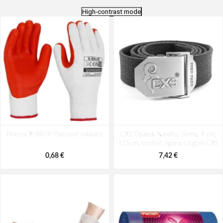
High-contrast mode
Procera X-BRUK Pracovné rukavice
CXS Opasok Navaho, čierny, 4 cm,
125cm, textilné, spona s logom CXS
0,68 €
7,42 €