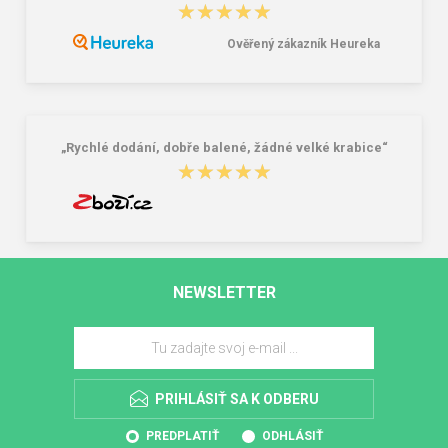
★★★★★
★★★★★
Ověřený zákazník Heureka
„Rychlé dodání, dobře balené, žádné velké krabice“
★★★★★
★★★★★
NEWSLETTER
PRIHLÁSIŤ SA K ODBERU
PREDPLATIŤ
ODHLÁSIŤ