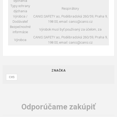
dýchania
Typy ochrany
Respirátory
dýchania
Výrobca /
CANIS SAFETY as, Poděbradská 260/59, Praha 9,
Dodávateľ
198 00, email: canis@canis.cz
Bezpečnostné
Výrobok musí byť používaný za účelom, za
informácie
CANIS SAFETY as, Poděbradská 260/59, Praha 9,
Výrobca
198 00, email: canis@canis.cz
ZNAČKA
CXS
Odporúčame zakúpiť