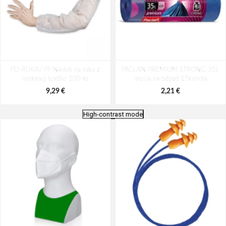
PD-RUKAV PP Návlek na ruku z
PACLAN PREMIUM STRONG 35L
netkanej textílie 100 ks
vrecia na odpad 15ks/rola
9,29 €
2,21 €
High-contrast mode