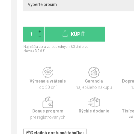
KÚPIŤ
Najnižšia cena za posledných 30 dní pred
zľavou:3,26 €
Výmena a vrátenie
Garancia
Dopra
do 30 dní
najlepšieho nákupu
n
Bonus program
Rýchle dodanie
Tisíc
zá
pre registrovaných
Detailná dostupná tabuľka