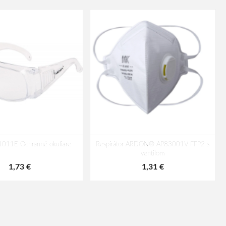
11E Ochranné okuliare
Respirátor ARDON® AP83001V FFP2 s
ventilom
1,73 €
1,31 €