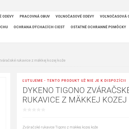
É ODEVY
PRACOVNÁ OBUV
VOĽNOČASOVÉ ODEVY
VOĽNOČASOVÁ 
UCHU
OCHRANA DÝCHACÍCH CIEST
OSTATNÉ OCHRANNÉ POMÔCKY
váračské rukavice z mäkkej kozej kože
ĽUTUJEME - TENTO PRODUKT UŽ NIE JE K DISPOZÍCII
DYKENO TIGONO ZVÁRAČSK
RUKAVICE Z MÄKKEJ KOZEJ
Zváračské rukavice Tigono z mäkkej kozej kože