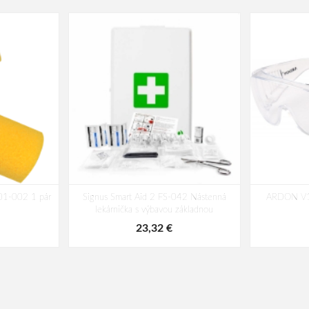
-01-002 1 pár
Signus Smart Aid 2 FS-042 Nástenná
ARDON V10
lekárnička s výbavou základnou
23,32 €