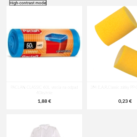
High-contrast mode
PACLAN CLASSIC 60L vrecia na odpad
3M E.A.R.Classic zátky PP
40ks/role
1,88 €
0,23 €