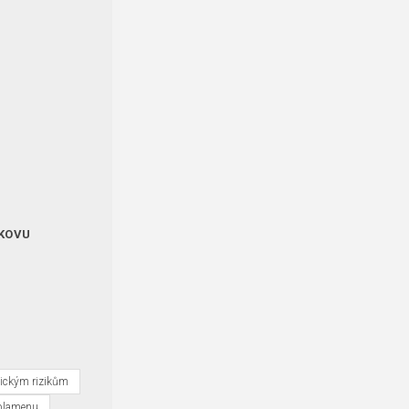
O
 KOVU
nickým rizikům
 plamenu