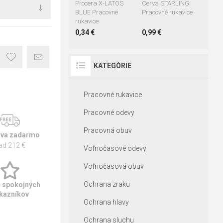
Procera X-LATOS
Cerva STARLING
BLUE Pracovné
Pracovné rukavice
rukavice
0,34 €
0,99 €
KATEGÓRIE
Pracovné rukavice
Pracovné odevy
Pracovná obuv
va zadarmo
ad 212 €
Voľnočasové odevy
Voľnočasová obuv
Ochrana zraku
e spokojných
kazníkov
Ochrana hlavy
Ochrana sluchu