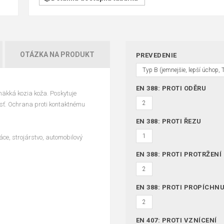
OTÁZKA NA PRODUKT
PREVEDENIE
Typ B (jemnejšie, lepší úchop, 
EN 388: PROTI ODĚRU
äkká kozia koža. Poskytuje
2
osť. Ochrana proti kontaktnému
EN 388: PROTI ŘEZU
1
ce, strojárstvo, automobilový
EN 388: PROTI PROTRŽENÍ
2
EN 388: PROTI PROPÍCHNU
2
EN 407: PROTI VZNÍCENÍ