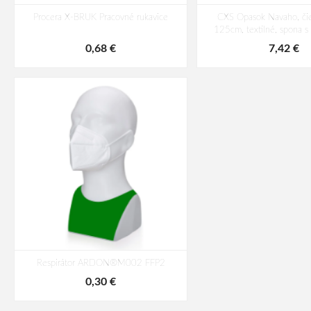
Procera X-BRUK Pracovné rukavice
CXS Opasok Navaho, čie
125cm, textilné, spona 
0,68 €
7,42 €
Respirátor ARDON®M002 FFP2
0,30 €