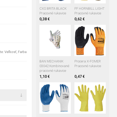
CXS BRITA BLACK
FF HORNBILL LIGHT
Pracovné rukavice
Pracovné rukavice
0,38 €
0,62 €
07
08
09
08
10
10
11
te: Veľkosť, Farba
Procera X-FOMER
BAN MECHANIK
Pracovné rukavice
03042 Kombinované
pracovné rukavice
0,47 €
1,10 €
+1
07
08
09
07
08
09
10
11
10