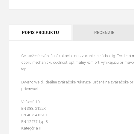
POPIS PRODUKTU
RECENZIE
Celokožené zváračské rukavice na zváranie metódou tig. Tvrdená m
dobrú mechanickú odolnosť, optimálny komfort, vynikajúcu priľnav
teplu.
Dykeno Weld, ideálne zváračské rukavice. Určené na zváračské prá
priemysel.
Veľkosť: 10
EN 388: 2122X
EN 407: 41323X
EN 12477: typ B
Kategória II.