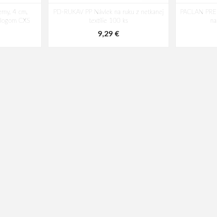
rny, 4 cm,
PD-RUKAV PP Návlek na ruku z netkanej
PACLAN PRE
s logom CXS
textílie 100 ks
na
9,29 €