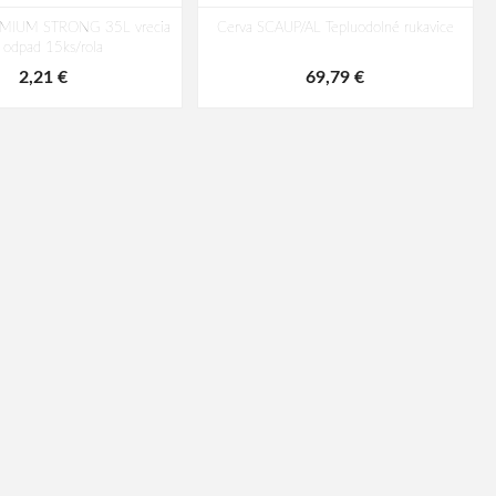
MIUM STRONG 35L vrecia
Cerva SCAUP/AL Tepluodolné rukavice
 odpad 15ks/rola
2,21 €
69,79 €