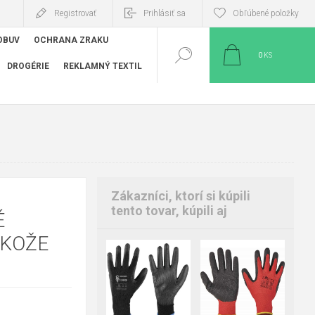
Registrovať
Prihlásiť sa
Obľúbené položky
OBUV
OCHRANA ZRAKU
0
KS
DROGÉRIE
REKLAMNÝ TEXTIL
Zákazníci, ktorí si kúpili
tento tovar, kúpili aj
É
 KOŽE
05
06
07
06
07
08
08
09
10
09
10
11
11