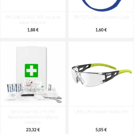
Cerva SCAUP/AL Tepluodolné
Respirátor ARDON®M002 FFP2
PACLAN CLASSIC 60L vrecia na
rukavice
3M 1271 Zátky so šnúrkou 1 pár
odpad 40ks/role
69,79 €
0,30 €
1,88 €
1,60 €
Signus Smart Aid 2 FS-042
LIMELUX ochranné okuliare číre
Nástenná lekárnička s výbavou
základnou
23,32 €
5,05 €