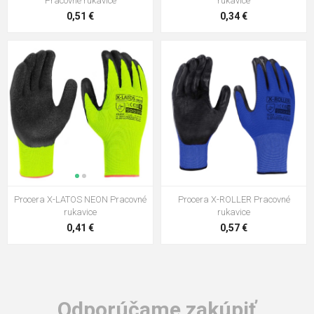
Pracovné rukavice
rukavice
0,51 €
0,34 €
Procera X-LATOS NEON Pracovné
Procera X-ROLLER Pracovné
rukavice
rukavice
0,41 €
0,57 €
Odporúčame zakúpiť