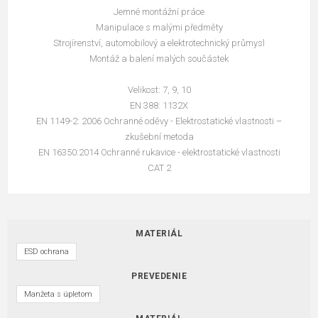
Jemné montážní práce
Manipulace s malými předměty
Strojírenství, automobilový a elektrotechnický průmysl
Montáž a balení malých součástek
Velikost: 7, 9, 10
EN 388: 1132X
EN 1149-2: 2006 Ochranné oděvy - Elektrostatické vlastnosti –
zkušební metoda
EN 16350:2014 Ochranné rukavice - elektrostatické vlastnosti
CAT 2
MATERIÁL
ESD ochrana
PREVEDENIE
Manžeta s úpletom