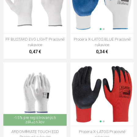
FF BUSTARD EVO LIGHT Pracovné
Procera X-LATOS BLUE Pracovné
rukavice
rukavice
0,47 €
0,34 €
-15% pre registrovaných
zákazníkov
ARDON®RATE TOUCH ESD
Procera X-LATOS Pracovné