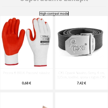
High-contrast mode
Procera X-BRUK Pracovné rukavice
CXS Opasok Navaho, čierny, 4 cm,
125cm, textilné, spona s logom CXS
0,68 €
7,42 €