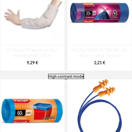
PD-RUKAV PP Návlek na ruku z
PACLAN PREMIUM STRONG 35L
netkanej textílie 100 ks
vrecia na odpad 15ks/rola
9,29 €
2,21 €
High-contrast mode