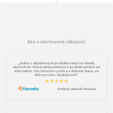
Ako o nás hovoria zákazníci
„Jeden z objednaných produktů nebyl na skladě,
Respirátor ARDON® AP83001V
CXS RICK Jednorázový plášť biely
obchod věc ihned vykomunikoval a produkt vyměnil za
FFP2 s ventilom
alternativu. Vše dorazilo rychle a v dobrém stavu, za
dobrou cenu. Spokojenost.“
1,31 €
1,32 €
★★★★★
★★★★★
Ověřený zákazník Heureka