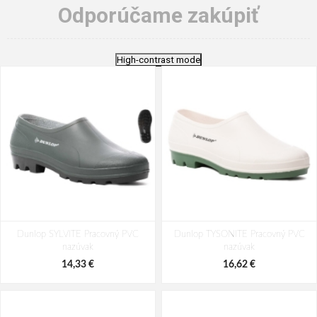
Odporúčame zakúpiť
High-contrast mode
Dunlop SYLVITE Pracovný PVC
Dunlop TYSONITE Pracovný PVC
nazúvak
nazúvak
14,33 €
16,62 €