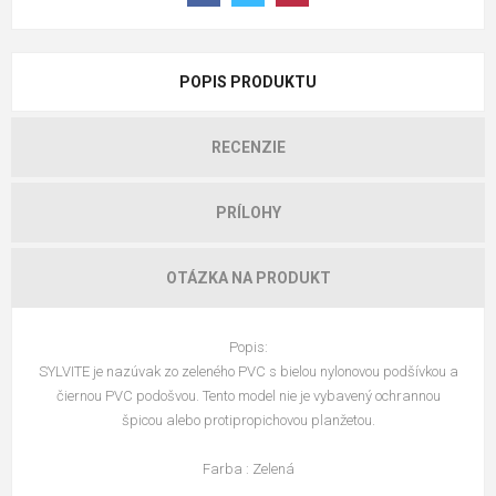
POPIS PRODUKTU
RECENZIE
PRÍLOHY
OTÁZKA NA PRODUKT
Popis:
SYLVITE je nazúvak zo zeleného PVC s bielou nylonovou podšívkou a
čiernou PVC podošvou. Tento model nie je vybavený ochrannou
špicou alebo protipropichovou planžetou.
Farba : Zelená