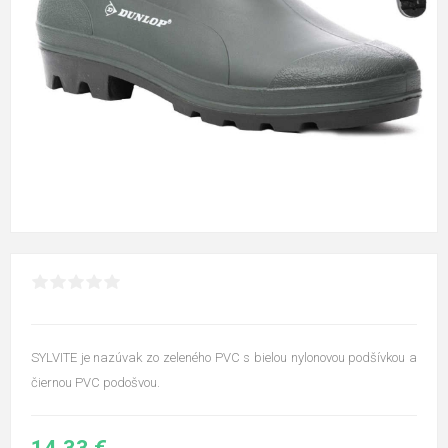
SYLVITE je nazúvak zo zeleného PVC s bielou nylonovou podšívkou a
čiernou PVC podošvou.