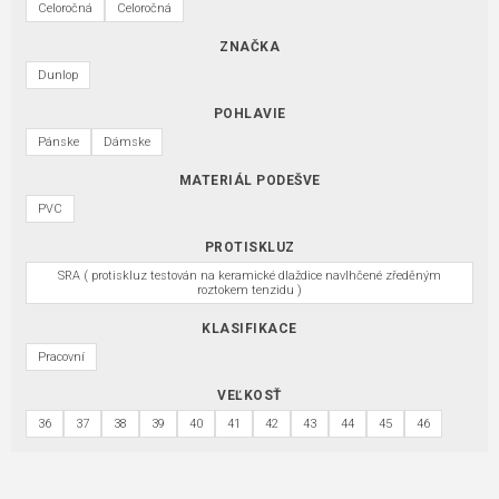
Celoročná
Celoročná
ZNAČKA
Dunlop
POHLAVIE
Pánske
Dámske
MATERIÁL PODEŠVE
PVC
PROTISKLUZ
SRA ( protiskluz testován na keramické dlaždice navlhčené zředěným
roztokem tenzidu )
KLASIFIKACE
Pracovní
VEĽKOSŤ
36
37
38
39
40
41
42
43
44
45
46