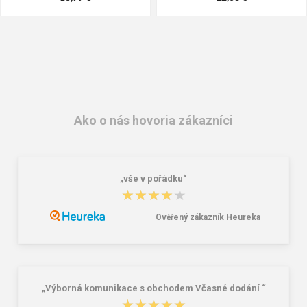
Ako o nás hovoria zákazníci
„vše v pořádku“
CG EUROCUT FOOD Pracovní
LIMELUX ochranné okuliare číre
★★★★★
★★★★★
protiřezné rukavice 1ks
8,44 €
5,05 €
Ověřený zákazník Heureka
„Výborná komunikace s obchodem Včasné dodání “
★★★★★
★★★★★