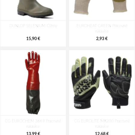
CXS CORK ZETA Pánsky pracovný
CERVA PUDU pantofel bílá
DUNLOP SELENIUM Čižmy
nazúvak
EUROHEAT GREEN Pracovné
rukavice
16,37 €
13,95 €
15,90 €
2,93 €
CG EUROCHEM 3669 Pracovné
CG EUROLITE MX200 Pracovné
rukavice
rukavice
13,99 €
12,68 €