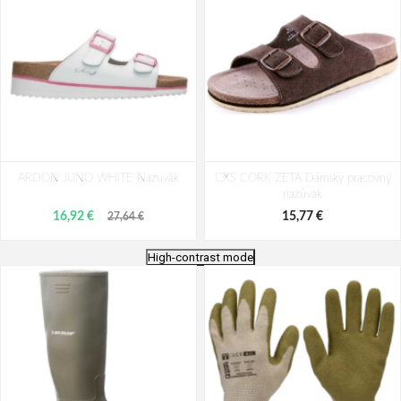
ARDON JUNO WHITE Nazuvák
CXS CORK ZETA Dámsky pracovný
nazúvak
16,92 €
15,77 €
27,64 €
High-contrast mode