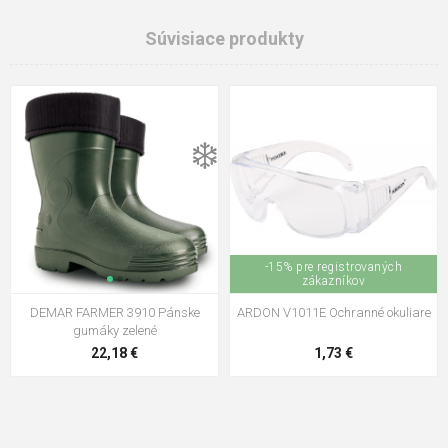
Súvisiace produkty
❄️
-15% pre registrovaných
zákazníkov
DEMAR FARMER 3910 Pánske
ARDON V1011E Ochranné okuliare
gumáky zelené
22,18 €
1,73 €