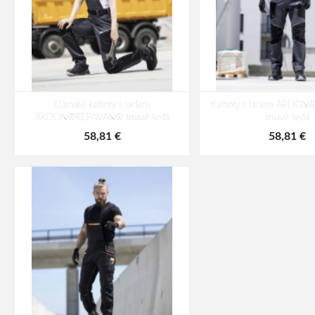
Dámské kalhoty s laclem
Kalhoty s laclem ARDO
ARDON®REFIWAN® tmavě šedá
tmavě šedá
58,81 €
58,81 €