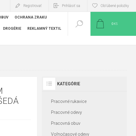
Registrovať
Prihlásiť sa
Obľúbené položky
OBUV
OCHRANA ZRAKU
0
KS
DROGÉRIE
REKLAMNÝ TEXTIL
KATEGÓRIE
M
ŠEDÁ
Pracovné rukavice
Pracovné odevy
Pracovná obuv
Voľnočasové odevy