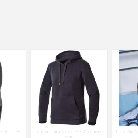
N®ATROCLIM
Dámská mikina ARDON®RIVARY tmavě
Polokošile
šedá