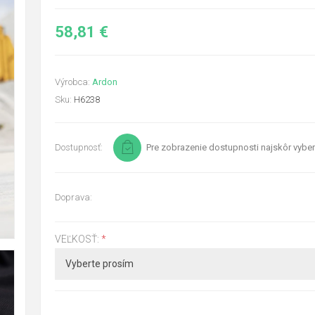
58,81 €
Výrobca:
Ardon
Sku:
H6238
Dostupnosť:
Pre zobrazenie dostupnosti najskôr vyber
Doprava:
VEĽKOSŤ:
*