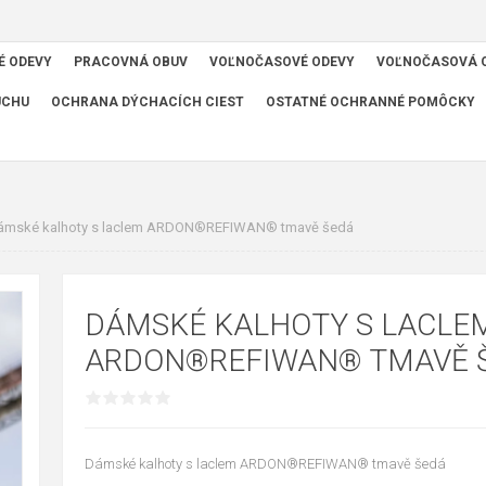
É ODEVY
PRACOVNÁ OBUV
VOĽNOČASOVÉ ODEVY
VOĽNOČASOVÁ 
UCHU
OCHRANA DÝCHACÍCH CIEST
OSTATNÉ OCHRANNÉ POMÔCKY
ámské kalhoty s laclem ARDON®REFIWAN® tmavě šedá
DÁMSKÉ KALHOTY S LACLE
ARDON®REFIWAN® TMAVĚ 
Dámské kalhoty s laclem ARDON®REFIWAN® tmavě šedá