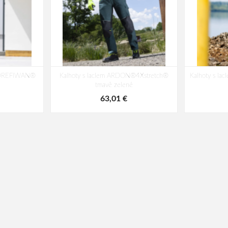
N®REFIWAN®
Kalhoty s laclem ARDON®4Xstretch®
Kalhoty s 
tmavě zelené
63,01 €