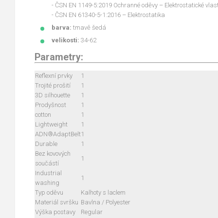
- ČSN EN 1149-5:2019 Ochranné oděvy – Elektrostatické vlas
- ČSN EN 61340-5-1:2016 – Elektrostatika
barva:
tmavě šedá
velikosti:
34-62
Parametry:
Reflexní prvky
1
Trojité prošití
1
3D silhouette
1
Prodyšnost
1
cotton
1
Lightweight
1
ADN®AdaptBelt
1
Durable
1
Bez kovových
1
součástí
Industrial
1
washing
Typ oděvu
Kalhoty s laclem
Materiál svršku
Bavlna / Polyester
Výška postavy
Regular