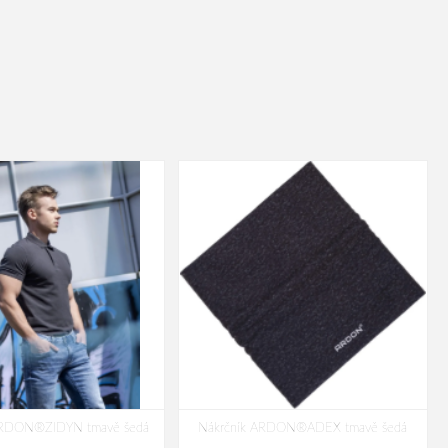
 ARDON®ZIDYN tmavě šedá
Nákrčník ARDON®ADEX tmavě šedá