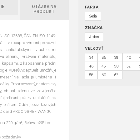
IE
OTÁZKA NA
FARBA
PRODUKT
Šedá
ZNAČKA
EN ISO 13688, ČSN EN ISO 1149-
Ardon
lní volboupro výrobní provozy i
VEĽKOSŤ
s antistatickými vlastnostmi
ů eliminují vrstvení materiálu,
34
36
38
40
mi kapsami, 2 kapsamina přední
46
48
50
52
nologie ADN®AdaptBelt umožňuje
58
60
62
omezení.Na laclu je umístěna 1
 délky. Propracovaný,anatomicky
y, oblast kolena ze zdvojeného
šťujíreflexní pásky umístěné na
ky o 5 cm. Oděv jebez kovových
í s ID card ARDON®REFIWAN®.
, cca 220 g/m², Refiwan®Fibre
é požadavky