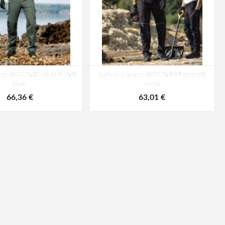
laclem ARDON®CREATRON®
Kalhoty s laclem ARDON®4Xstretch®
khaki
černá
66,36 €
63,01 €