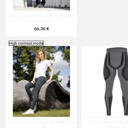
Kalhoty s laclem ARDON®CREATRON®
černá neon
66,36 €
High-contrast mode
Dámské elastické kalhoty ARDON®ALDRI
Funkční kalhoty ARDO
šedá
tmavě šedá