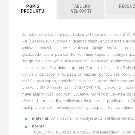
POPIS
TABUĽKA
RECENZ
PRODUKTU
VEĽKOSTÍ
Dámské montérkové kalhoty s laclem certifikované dle noremČSN 
5 a ČSN EN 61340.Optimální gramáž zajišťuje vzdušnost a je ideá
venkovní použití. Uhlíkové vláknopropůjčuje oděvu spolu 
vysokouodolnost a pevnost. Funkční linie kapes umístěných došv
design bez viditelných zipů.Kalhoty jsou vybaveny 2 průhmatový
straně nohavic, 2 zadními kapsami. Zadní díl členísedlo. Tech
plynulé přizpůsobeníšířky pasu při každém pohybu bez pocitu 
vnitřní zipová kapsa, elastickéšle se sponou pro snadné nastavení
tvarovaný 3D Silhouette střih COMFORT FITs tvarovanými kolen
materiálupro vyšší odolnost. Zvýšenou viditelnost uživatele zaji
předním i zadním dílu. Kalhotyumožňují snadné prodloužení dél
částí příslušenství, navržený pro průmyslovépraní. Kompatibiln
materiál:
58 % bavlna, 40 % polyester, 2 % uhlíkové vlákno
norma:
- ČSN EN ISO 13688:2014/A1:2022 Ochranné oděvy – Obecn