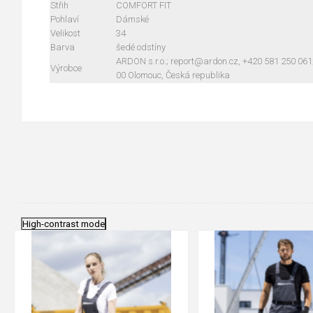
Střih
COMFORT FIT
Pohlaví
Dámské
Velikost
34
Barva
šedé odstíny
ARDON s.r.o.; report@ardon.cz, +420 581 250 061
Výrobce
00 Olomouc, Česká republika
High-contrast mode