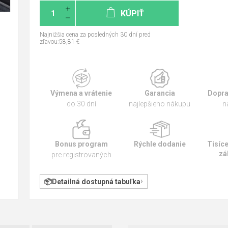
KÚPIŤ
Najnižšia cena za posledných 30 dní pred
zľavou:58,81 €
Výmena a vrátenie
Garancia
Dopra
do 30 dní
najlepšieho nákupu
n
Bonus program
Rýchle dodanie
Tisíc
zá
pre registrovaných
Detailná dostupná tabuľka