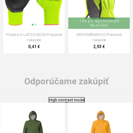
-15% pre registrovaných
zákazníkov
Procera X-LATOS NEON Pracovné
ARDON®SIENOS Pracovné
rukavice
rukavice
0,41 €
2,93 €
Odporúčame zakúpiť
High-contrast mode