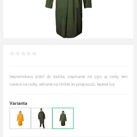
Nepremokavý plášť do dažďa, zapínanie na zips aj cvoky, lem
rukáva na cvoky, vetranie na chrbte av podpazuší, lepené švy.
Varianta