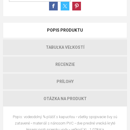
POPIS PRODUKTU
TABUĽKA VEĽKOSTÍ
RECENZIE
PRÍLOHY
OTÁZKA NA PRODUKT
Popis: vodeodolný ¾ plášť s kapucňou • všetky spojovacie švy sú
zatavené • materiál s nánosom PVC • dve predné vrecká kryté
légami proti prieniku vody • veľkosť XL: 1,078 Kg