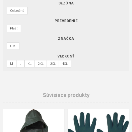
SEZÓNA
Celoročná
PREVEDENIE
Plášť
ZNAČKA
CXS
VEĽKOSŤ
M
L
XL
2XL
3XL
4XL
Súvisiace produkty