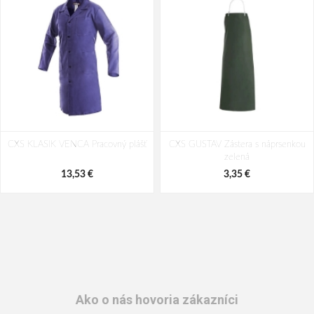
CXS KLASIK VENCA Pracovný plášť
CXS GUSTAV Zástera s náprsenkou
zelená
13,53 €
3,35 €
Ako o nás hovoria zákazníci