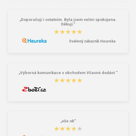
„Doporučuji i ostatním. Byla jsem velmi spokojena.
CXS LUXY TOMÁŠ Pracovné kraťasy
CXS SIRIUS ELIAS Pracovné kraťasy
Děkuji.“
zelené
šedo-zelené
★★★★★
★★★★★
11,83 €
17,94 €
11,11 €
Ověřený zákazník Heureka
„Výborná komunikace s obchodem Včasné dodání “
★★★★★
★★★★★
„vše ok“
★★★★★
★★★★★