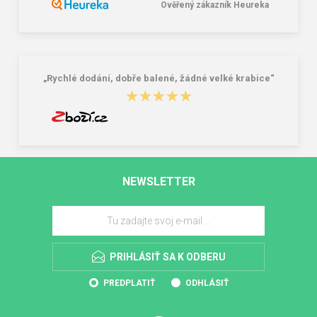
Ověřený zákazník Heureka
„Rychlé dodání, dobře balené, žádné velké krabice“
★★★★★
★★★★★
NEWSLETTER
PRIHLÁSIŤ SA K ODBERU
PREDPLATIŤ
ODHLÁSIŤ