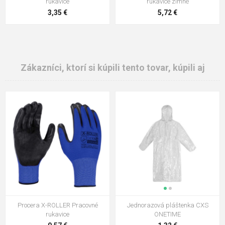
rukavice
rukavice zimné
3,35 €
5,72 €
Zákazníci, ktorí si kúpili tento tovar, kúpili aj
Procera X-ROLLER Pracovné
Jednorazová pláštenka CXS
rukavice
ONETIME