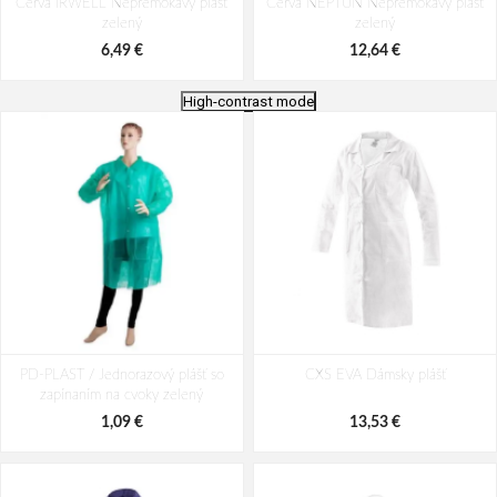
Cerva IRWELL Nepremokavý plášť
Cerva NEPTUN Nepremokavý plášť
zelený
zelený
6,49 €
12,64 €
High-contrast mode
Cerva CETUS Nepremokavý plášť
CXS VENTO Vodeodolný plášť
PD-PLAST / Jednorazový plášť so
PVC zelený
CXS EVA Dámsky plášť
zelený
zapínaním na cvoky zelený
8,90 €
9,79 €
1,09 €
13,53 €