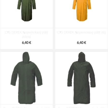
CXS DEREK Nepremokavý plášť
CXS DEREK Nepremokavý plášť žltý
zelený
6,40 €
6,40 €