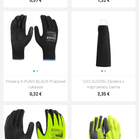
0,57 €
1,32 €
Procera X-PUNO BLACK Pracovné
CXS GUSTAV Zástera s
rukavice
náprsenkou čierna
0,32 €
3,35 €