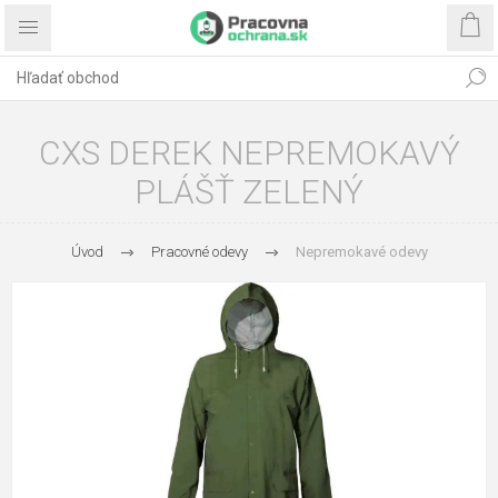
CXS DEREK NEPREMOKAVÝ
PLÁŠŤ ZELENÝ
Úvod
Pracovné odevy
Nepremokavé odevy