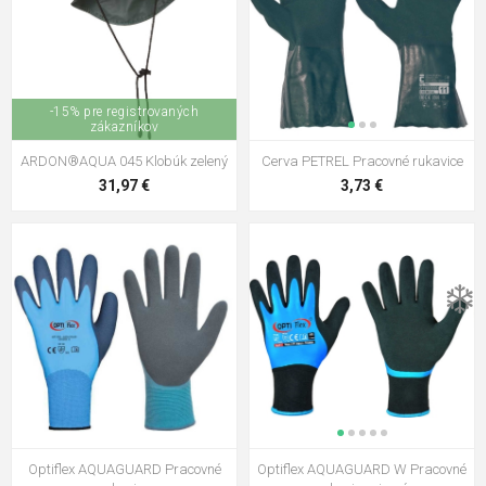
-15% pre registrovaných
zákazníkov
ARDON®AQUA 045 Klobúk zelený
Cerva PETREL Pracovné rukavice
31,97 €
3,73 €
❄️
Optiflex AQUAGUARD Pracovné
Optiflex AQUAGUARD W Pracovné