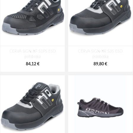
CERVA SIGN-XF S1PS ESD
CERVA SIGN-XR S3S ESD
polobotka
polobotka
84,12 €
89,80 €