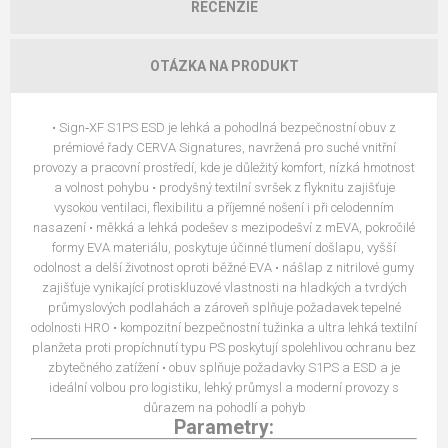
RECENZIE
OTÁZKA NA PRODUKT
• Sign‑XF S1PS ESD je lehká a pohodlná bezpečnostní obuv z
prémiové řady CERVA Signatures, navržená pro suché vnitřní
provozy a pracovní prostředí, kde je důležitý komfort, nízká hmotnost
a volnost pohybu • prodyšný textilní svršek z flyknitu zajišťuje
vysokou ventilaci, flexibilitu a příjemné nošení i při celodenním
nasazení • měkká a lehká podešev s mezipodešví z mEVA, pokročilé
formy EVA materiálu, poskytuje účinné tlumení došlapu, vyšší
odolnost a delší životnost oproti běžné EVA • nášlap z nitrilové gumy
zajišťuje vynikající protiskluzové vlastnosti na hladkých a tvrdých
průmyslových podlahách a zároveň splňuje požadavek tepelné
odolnosti HRO • kompozitní bezpečnostní tužinka a ultra lehká textilní
planžeta proti propíchnutí typu PS poskytují spolehlivou ochranu bez
zbytečného zatížení • obuv splňuje požadavky S1PS a ESD a je
ideální volbou pro logistiku, lehký průmysl a moderní provozy s
důrazem na pohodlí a pohyb
Parametry: