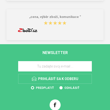
„cena, výběr zboží, komunikace “
★★★★★
★★★★★
NEWSLETTER
PRIHLÁSIŤ SA K ODBERU
PREDPLATIŤ
ODHLÁSIŤ