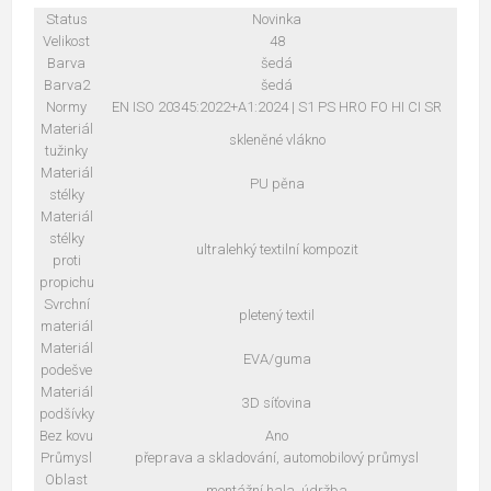
Status
Novinka
Velikost
48
Barva
šedá
Barva2
šedá
Normy
EN ISO 20345:2022+A1:2024 | S1 PS HRO FO HI CI SR
Materiál
skleněné vlákno
tužinky
Materiál
PU pěna
stélky
Materiál
stélky
ultralehký textilní kompozit
proti
propichu
Svrchní
pletený textil
materiál
Materiál
EVA/guma
podešve
Materiál
3D síťovina
podšívky
Bez kovu
Ano
Průmysl
přeprava a skladování, automobilový průmysl
Oblast
montážní hala, údržba