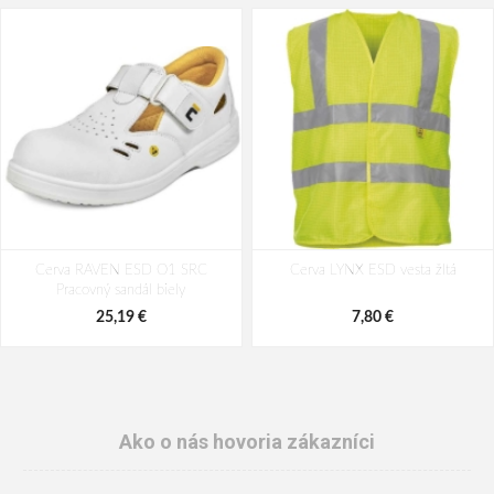
Cerva RAVEN ESD O1 SRC
Cerva LYNX ESD vesta žltá
Pracovný sandál biely
25,19 €
7,80 €
Ako o nás hovoria zákazníci