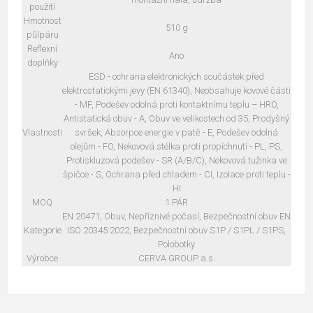
použití
Hmotnost
510 g
půlpáru
Reflexní
Ano
doplňky
ESD - ochrana elektronických součástek před
elektrostatickými jevy (EN 61340), Neobsahuje kovové části
- MF, Podešev odolná proti kontaktnímu teplu – HRO,
Antistatická obuv - A, Obuv ve velikostech od 35, Prodyšný
Vlastnosti
svršek, Absorpce energie v patě - E, Podešev odolná
olejům - FO, Nekovová stélka proti propíchnutí - PL, PS,
Protiskluzová podešev - SR (A/B/C), Nekovová tužinka ve
špičce - S, Ochrana před chladem - CI, Izolace proti teplu -
HI
MOQ
1 PÁR
EN 20471, Obuv, Nepříznivé počasí, Bezpečnostní obuv EN
Kategorie
ISO 20345:2022, Bezpečnostní obuv S1P / S1PL / S1PS,
Polobotky
Výrobce
CERVA GROUP a.s.