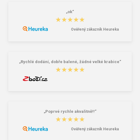
„ok“
★★★★★
★★★★★
Ověřený zákazník Heureka
Cerva NOYO ESD Antistatické V-
Cerva NOYO ESD Antistatické tričko
tričko navy
modré
16,32 €
14,16 €
„Rychlé dodání, dobře balené, žádné velké krabice“
★★★★★
★★★★★
„Poprvé rychle akvalitně!!“
★★★★★
★★★★★
Ověřený zákazník Heureka