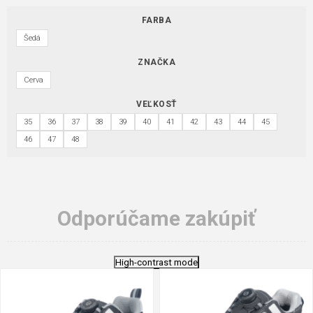
FARBA
Šedá
ZNAČKA
Cerva
VEĽKOSŤ
35
36
37
38
39
40
41
42
43
44
45
46
47
48
Odporúčame zakúpiť
High-contrast mode