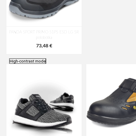
PANDA SPORT PRIMO S1PS ESD LG SR
polobotka
73,48 €
High-contrast mode