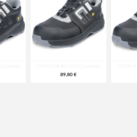
D polobotka
CERVA SIGN-XR S3S ESD polobotka
CERVA SIG
89,80 €