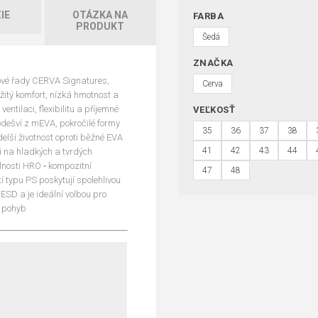
IE
OTÁZKA NA
FARBA
PRODUKT
Šedá
ZNAČKA
ové řady CERVA Signatures,
Cerva
ežitý komfort, nízká hmotnost a
entilaci, flexibilitu a příjemné
VEĽKOSŤ
odešví z mEVA, pokročilé formy
35
36
37
38
elší životnost oproti běžné EVA
41
42
43
44
ti na hladkých a tvrdých
nosti HRO • kompozitní
47
48
tí typu PS poskytují spolehlivou
SD a je ideální volbou pro
a pohyb