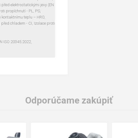
před elektrostatickými jevy (EN
ti propíchnutí - PL, PS,
i kontaktnímu teplu – HRO,
 před chladem - CI, Izolace proti
EN ISO 20345:2022,
Odporúčame zakúpiť