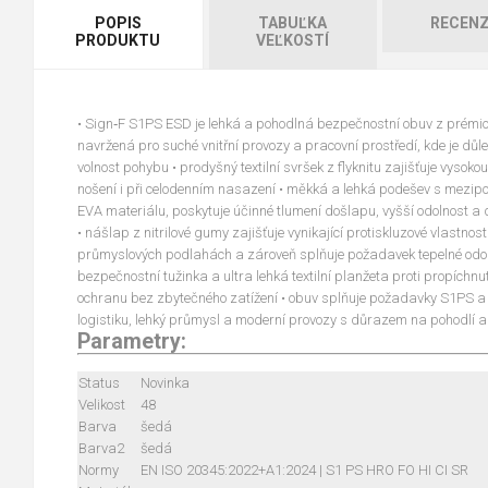
POPIS
TABUĽKA
RECENZ
PRODUKTU
VEĽKOSTÍ
• Sign‑F S1PS ESD je lehká a pohodlná bezpečnostní obuv z prémi
navržená pro suché vnitřní provozy a pracovní prostředí, kde je důl
volnost pohybu • prodyšný textilní svršek z flyknitu zajišťuje vysokou v
nošení i při celodenním nasazení • měkká a lehká podešev s mezip
EVA materiálu, poskytuje účinné tlumení došlapu, vyšší odolnost a d
• nášlap z nitrilové gumy zajišťuje vynikající protiskluzové vlastnos
průmyslových podlahách a zároveň splňuje požadavek tepelné odol
bezpečnostní tužinka a ultra lehká textilní planžeta proti propíchnu
ochranu bez zbytečného zatížení • obuv splňuje požadavky S1PS a E
logistiku, lehký průmysl a moderní provozy s důrazem na pohodlí 
Parametry:
Status
Novinka
Velikost
48
Barva
šedá
Barva2
šedá
Normy
EN ISO 20345:2022+A1:2024 | S1 PS HRO FO HI CI SR