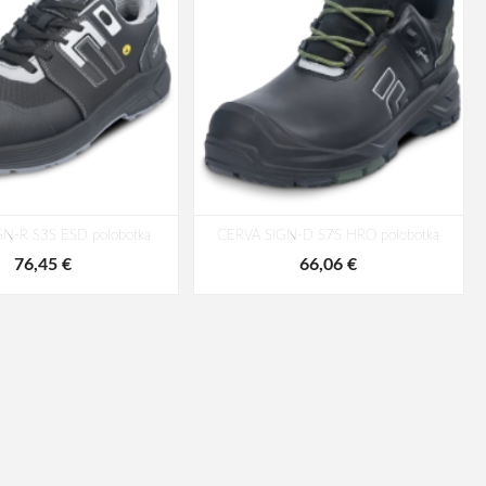
N-R S3S ESD polobotka
CERVA SIGN-D S7S HRO polobotka
76,45 €
66,06 €