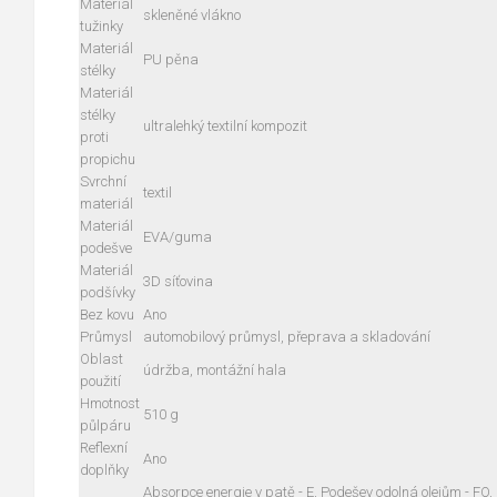
Materiál
skleněné vlákno
tužinky
Materiál
PU pěna
stélky
Materiál
stélky
ultralehký textilní kompozit
proti
propichu
Svrchní
textil
materiál
Materiál
EVA/guma
podešve
Materiál
3D síťovina
podšívky
Bez kovu
Ano
Průmysl
automobilový průmysl, přeprava a skladování
Oblast
údržba, montážní hala
použití
Hmotnost
510 g
půlpáru
Reflexní
Ano
doplňky
Absorpce energie v patě - E, Podešev odolná olejům - FO, 