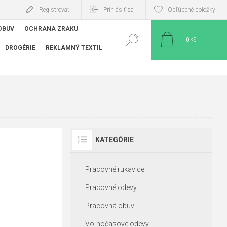
Registrovať
Prihlásiť sa
Obľúbené položky
OBUV
OCHRANA ZRAKU
0
KS
DROGÉRIE
REKLAMNÝ TEXTIL
KATEGÓRIE
Pracovné rukavice
Pracovné odevy
Pracovná obuv
Voľnočasové odevy