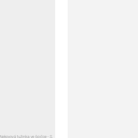
Nekovová tužinka ve špičce - S,