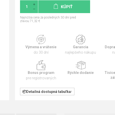
KÚPIŤ
Najnižšia cena za posledných 30 dní pred
zľavou:71,32 €
Výmena a vrátenie
Garancia
Dopra
do 30 dní
najlepšieho nákupu
n
Bonus program
Rýchle dodanie
Tisíc
zá
pre registrovaných
Detailná dostupná tabuľka