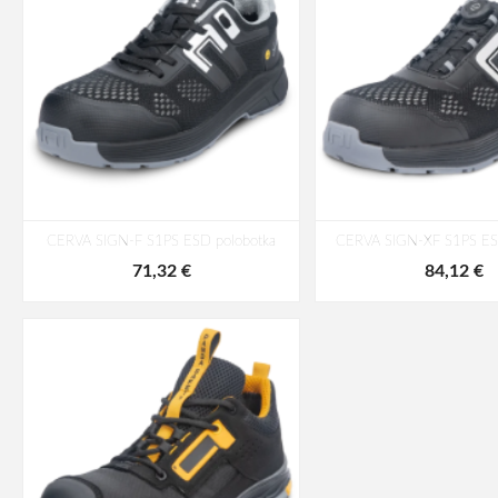
CERVA SIGN-F S1PS ESD polobotka
CERVA SIGN-XF S1PS ES
71,32 €
84,12 €