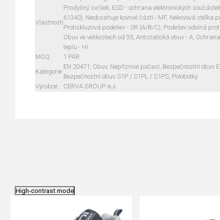
Prodyšný svršek, ESD - ochrana elektronických součástek 
61340), Neobsahuje kovové části - MF, Nekovová stélka pro
Vlastnosti
Protiskluzová podešev - SR (A/B/C), Podešev odolná prot
Obuv ve velikostech od 35, Antistatická obuv - A, Ochrana
teplu - HI
MOQ
1 PÁR
EN 20471, Obuv, Nepříznivé počasí, Bezpečnostní obuv 
Kategorie
Bezpečnostní obuv S1P / S1PL / S1PS, Polobotky
Výrobce
CERVA GROUP a.s.
High-contrast mode