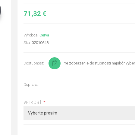
71,32 €
Výrobca:
Cerva
Sku:
02010648
Dostupnosť:
Pre zobrazenie dostupnosti najskôr vyber
Doprava:
VEĽKOSŤ:
*