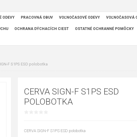
É ODEVY
PRACOVNÁ OBUV
VOĽNOČASOVÉ ODEVY
VOĽNOČASOVÁ 
UCHU
OCHRANA DÝCHACÍCH CIEST
OSTATNÉ OCHRANNÉ POMÔCKY
IGN-F S1PS ESD polobotka
CERVA SIGN-F S1PS ESD
POLOBOTKA
CERVA SIGN-F S1PS ESD polobotka