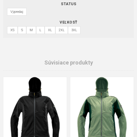
STATUS
Výpredaj
VEĽKOSŤ
XS
S
M
L
XL
2XL
3XL
Súvisiace produkty