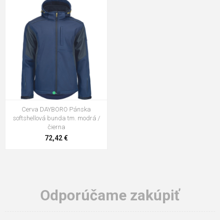
Cerva DAYBORO Pánska
softshellová bunda tm. modrá /
čierna
72,42 €
Odporúčame zakúpiť