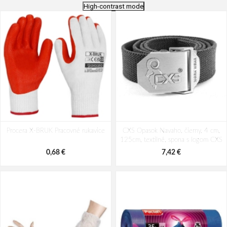
High-contrast mode
Procera X-BRUK Pracovné rukavice
CXS Opasok Navaho, čierny, 4 cm,
125cm, textilné, spona s logom CXS
0,68 €
7,42 €