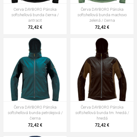
Cerva DAYBORO Pánska
Červa DAYBORO Pánska
softshellová bunda čierna /
softshellová bunda machovo
antracit
zelená / čierna
72,42 €
72,42 €
Červa DAYBORO Pánska
Červa DAYBORO Pánska
softshellová bunda petrolejová /
softshellová bunda tm. hnedá /
čierna
hnedá
72,42 €
72,42 €