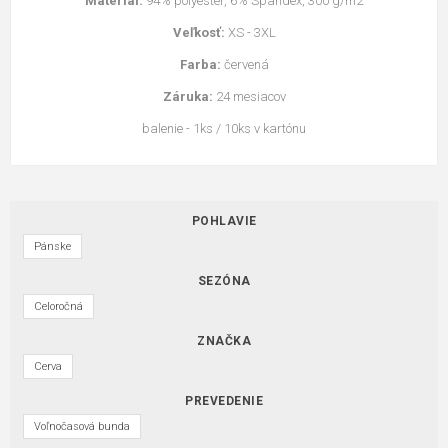
Materiál:
94% polyester, 6% Spandex, 300 g/m2
Veľkosť:
XS - 3XL
Farba:
červená
Záruka:
24 mesiacov
balenie - 1ks / 10ks v kartónu
POHLAVIE
Pánske
SEZÓNA
Celoročná
ZNAČKA
Cerva
PREVEDENIE
Voľnočasová bunda