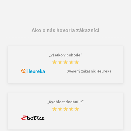
Ako o nás hovoria zákazníci
„všetko v pohode“
ARDON V1011E Ochranné okuliare
CXS CROSS BELT Reflexný elastický
★★★★★
★★★★★
KRÍŽ, žltý
1,73 €
8,14 €
Ověřený zákazník Heureka
„Rychlost dodání!!!“
★★★★★
★★★★★