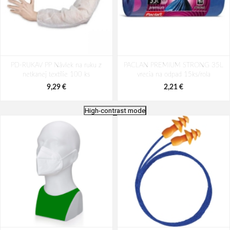
PD-RUKAV PP Návlek na ruku z
PACLAN PREMIUM STRONG 35L
netkanej textílie 100 ks
vrecia na odpad 15ks/rola
9,29 €
2,21 €
High-contrast mode
Cerva SCAUP/AL Tepluodolné
PACLAN CLASSIC 80L vrecia na