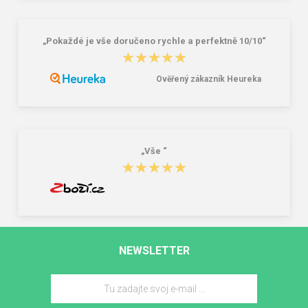
„Pokaždé je vše doručeno rychle a perfektně 10/10“
★★★★★
★★★★★
Ověřený zákazník Heureka
„Vše “
★★★★★
★★★★★
NEWSLETTER