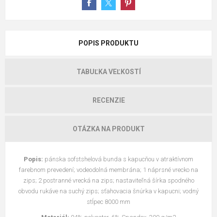
POPIS PRODUKTU
TABUĽKA VEĽKOSTÍ
RECENZIE
OTÁZKA NA PRODUKT
Popis:
pánska sofstshelová bunda s kapucňou v atraktívnom
farebnom prevedení; vodeodolná membrána; 1 náprsné vrecko na
zips; 2 postranné vrecká na zips; nastaviteľná šírka spodného
obvodu rukáve na suchý zips; sťahovacia šnúrka v kapucni; vodný
stĺpec 8000 mm