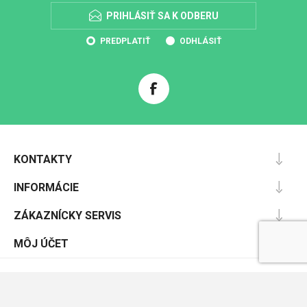
PRIHLÁSIŤ SA K ODBERU
PREDPLATIŤ
ODHLÁSIŤ
KONTAKTY
INFORMÁCIE
ZÁKAZNÍCKY SERVIS
MÔJ ÚČET
Powered by
nopCommerce
Designed by
Nop-Templates.com
Copyright © 2026 Pracovnáochrana.sk. Všetky práva vyhradené.