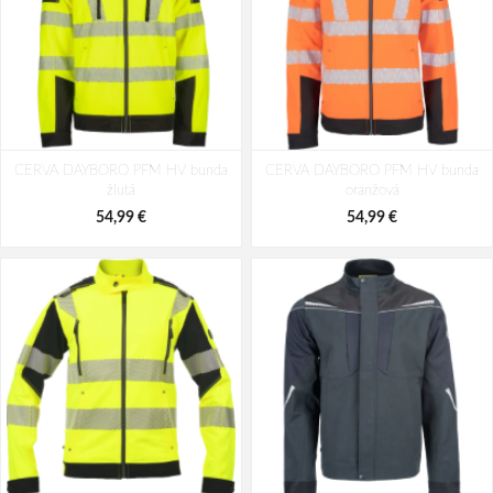
CERVA DAYBORO PFM HV bunda
CERVA DAYBORO PFM HV bunda
žlutá
oranžová
54,99 €
54,99 €