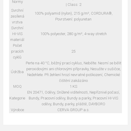
Normy
| Class: 2
Svrchní
100% polyamid (nylon), 215 g/m², CORDURA®,
zesílená
Povrstvení: polyuretan
vrstva
Svrchní
HI-VIS
100% polyester, 280 g/m², 4-way stretch
materiál
Počet
pracích
25
cyklů
Perte na 40 °C, běžný prací cyklus, Nebělte. Nesmí se bělit
peroxidovými ani chlorovými přípravky, Nesušte v sušičce,
Údržba
Nežehlete. Při žehlení hrozí nevratné poškození, Chemické
čištění zakázáno
MOQ
1 KS
EN 20471, Oděvy, Snížené viditelnosti, Nepříznivé počasí,
Kategorie
Bundy, Pracovní oděvy, Bundy a parky, Pracovní HI-VIS
oděvy, Bundy, parky, pláště, DAYBORO
Výrobce
CERVA GROUP a.s.