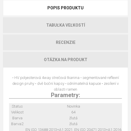
POPIS PRODUKTU
TABUĽKA VEĽKOSTÍ
RECENZIE
OTÁZKA NA PRODUKT
• HV polyesterová 4way strečová tkanina • segmentované reflexní
design pruhy • dvě boční kapsy • odnímatelná kapuce • zesílení v
oblasti ramen
Parametry:
Status
Novinka
Velikost
64
Barva
žlutá
Barva2
žlutá
EN ISO 13688:2013+A1:2021, EN ISO 20471:2013+A1:2016