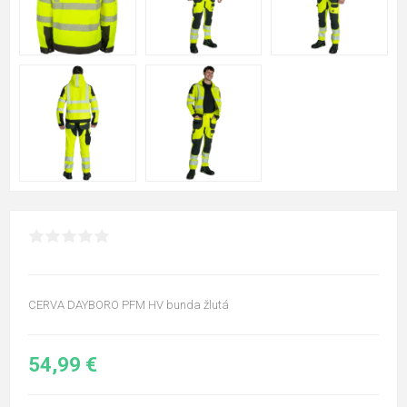
CERVA DAYBORO PFM HV bunda žlutá
54,99 €