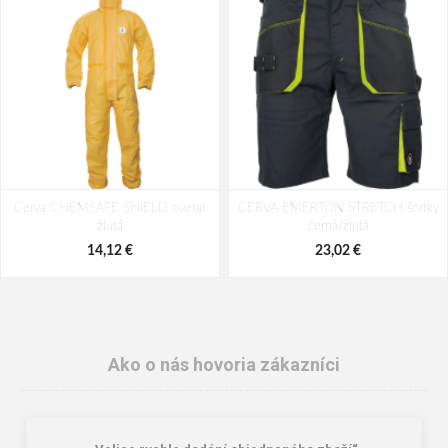
Cerva CHEMSAFE SHIELD overal
CERVA EMERTON STRETCH šortky
žlutá
černá/žlutá
14,12 €
23,02 €
Ako o nás hovoria zákazníci