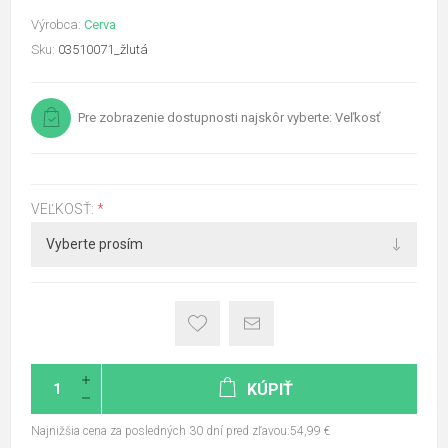
Výrobca:
Cerva
Sku:
03510071_žlutá
Pre zobrazenie dostupnosti najskôr vyberte: Veľkosť
VEĽKOSŤ:
*
KÚPIŤ
Najnižšia cena za posledných 30 dní pred zľavou:54,99 €