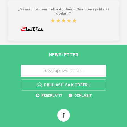
„Nemám připomínek a doplnění. Snad jen rychlejší
dodání.“
★★★★★
★★★★★
NEWSLETTER
PRIHLÁSIŤ SA K ODBERU
PREDPLATIŤ
ODHLÁSIŤ