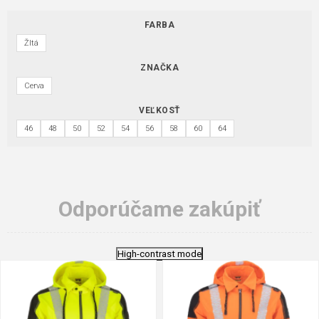
FARBA
Žltá
ZNAČKA
Cerva
VEĽKOSŤ
46
48
50
52
54
56
58
60
64
Odporúčame zakúpiť
High-contrast mode