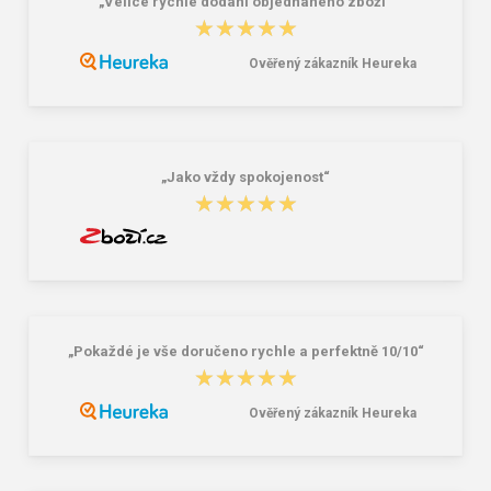
„Velice rychle dodání objednaného zboží“
★★★★★
★★★★★
Ověřený zákazník Heureka
CERVA CLEEVE RFLX čepice HV
CERVA GRIMMA O1 SR polobotka
žlutá
černá/žlutá
10,47 €
20,90 €
„Jako vždy spokojenost“
★★★★★
★★★★★
„Pokaždé je vše doručeno rychle a perfektně 10/10“
★★★★★
★★★★★
Ověřený zákazník Heureka