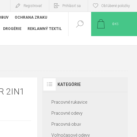
Registrovať
Prihlásiť sa
Obľúbené položky
OBUV
OCHRANA ZRAKU
0
KS
DROGÉRIE
REKLAMNÝ TEXTIL
KATEGÓRIE
 2IN1
Pracovné rukavice
Pracovné odevy
Pracovná obuv
Voľnočasové odevy