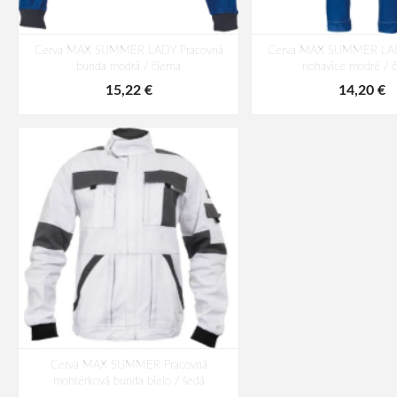
Cerva MAX SUMMER LADY Pracovná
Cerva MAX SUMMER LAD
bunda modrá / čierna
nohavice modré / č
15,22 €
14,20 €
Cerva MAX SUMMER Pracovná
montérková bunda bielo / šedá