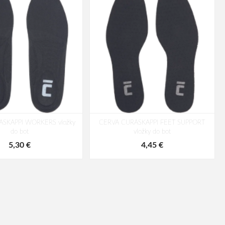
ASKAPPI WORKERS vložky
CERVA CURASKAPPI FEET SUPPORT
do bot
vložky do bot
5,30 €
4,45 €