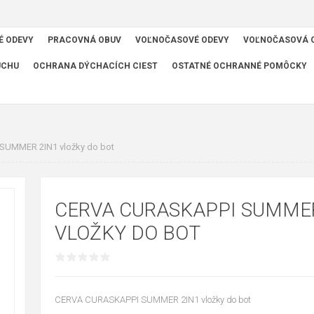
É ODEVY
PRACOVNÁ OBUV
VOĽNOČASOVÉ ODEVY
VOĽNOČASOVÁ 
UCHU
OCHRANA DÝCHACÍCH CIEST
OSTATNÉ OCHRANNÉ POMÔCKY
UMMER 2IN1 vložky do bot
CERVA CURASKAPPI SUMMER
VLOŽKY DO BOT
CERVA CURASKAPPI SUMMER 2IN1 vložky do bot