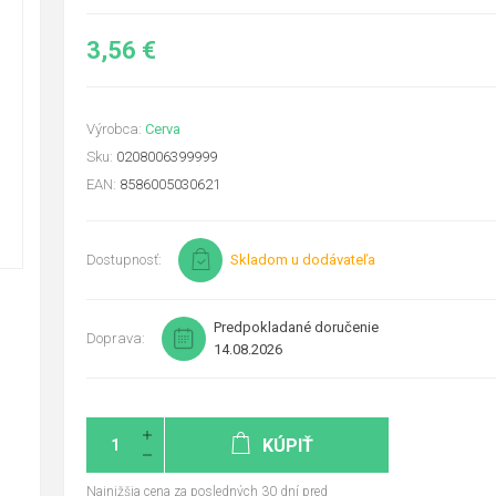
3,56 €
Výrobca:
Cerva
Sku:
0208006399999
EAN:
8586005030621
Dostupnosť:
Skladom u dodávateľa
Predpokladané doručenie
Doprava:
14.08.2026
KÚPIŤ
Najnižšia cena za posledných 30 dní pred