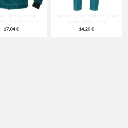
MAX SUMMER Pracovná
Cerva MAX SUMMER Pracovné nohavice
á bunda zeleno / čierna
do pasu zeleno / čierna
17,04 €
14,20 €