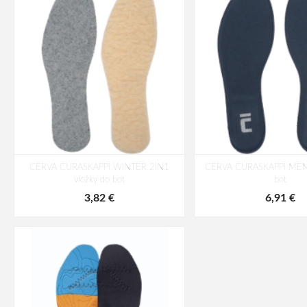
CERVA CURASKAPPI WINTER 2IN1
CERVA CURASKAPPI MEMO
vložky do bot
bot
3,82 €
6,91 €