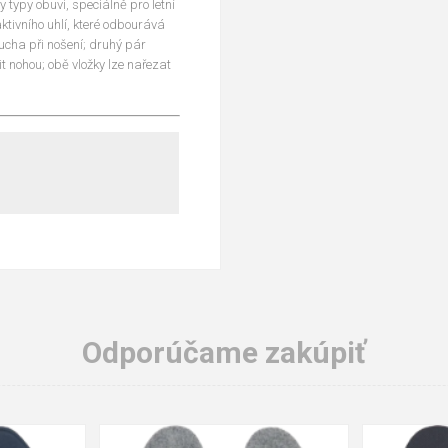
 typy obuvi, speciálně pro letní
ktivního uhlí, které odbourává
cha při nošení; druhý pár
t nohou; obě vložky lze nařezat
Odporúčame zakúpiť