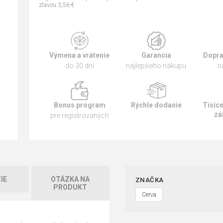
zľavou:3,56 €
Výmena a vrátenie
Garancia
Dopra
do 30 dní
najlepšieho nákupu
n
Bonus program
Rýchle dodanie
Tisíc
zá
pre registrovaných
IE
OTÁZKA NA
ZNAČKA
PRODUKT
Cerva