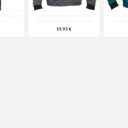
Y Pracovné
Cerva MAX SUMMER Pracovná
Cerva 
ierne
montérková bunda antracit / čierna
montérkov
19,93 €