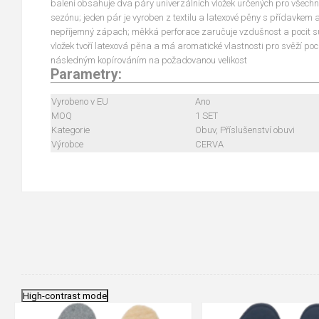
balení obsahuje dva páry univerzálních vložek určených pro všechny
sezónu; jeden pár je vyroben z textilu a latexové pěny s přídavkem a
nepříjemný zápach; měkká perforace zaručuje vzdušnost a pocit su
vložek tvoří latexová pěna a má aromatické vlastnosti pro svěží poci
následným kopírováním na požadovanou velikost
Parametry:
Vyrobeno v EU
Ano
MOQ
1 SET
Kategorie
Obuv, Příslušenství obuvi
Výrobce
CERVA
High-contrast mode